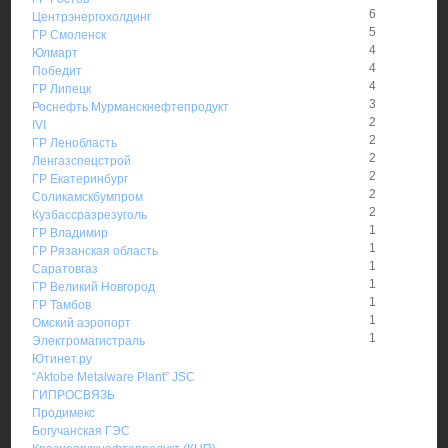
6
Центрэнергохолдинг
5
ГР Смоленск
4
Юлмарт
4
Победит
4
ГР Липецк
3
Роснефть Мурманскнефтепродукт
2
IVI
2
ГР Ленобласть
2
Ленгазспецстрой
2
ГР Екатеринбург
2
Соликамскбумпром
2
Кузбассразрезуголь
1
ГР Владимир
1
ГР Рязанская область
1
Саратовгаз
1
ГР Великий Новгород
1
ГР Тамбов
1
Омский аэропорт
1
Электромагистраль
Ютинет.ру
“Aktobe Metalware Plant” JSC
ГИПРОСВЯЗЬ
Продимекс
Богучанская ГЭС