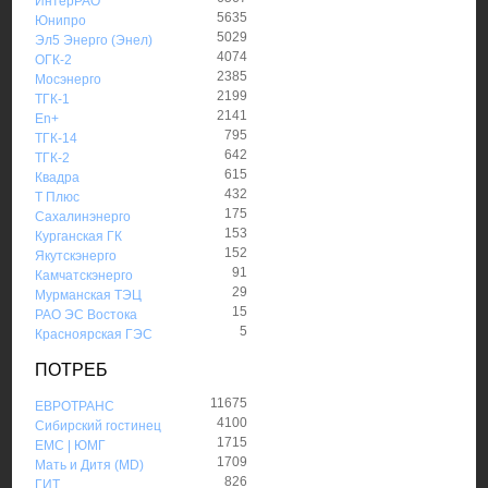
ИнтерРАО
5635
Юнипро
5029
Эл5 Энерго (Энел)
4074
ОГК-2
2385
Мосэнерго
2199
ТГК-1
2141
En+
795
ТГК-14
642
ТГК-2
615
Квадра
432
Т Плюс
175
Сахалинэнерго
153
Курганская ГК
152
Якутскэнерго
91
Камчатскэнерго
29
Мурманская ТЭЦ
15
РАО ЭС Востока
5
Красноярская ГЭС
ПОТРЕБ
11675
ЕВРОТРАНС
4100
Сибирский гостинец
1715
ЕМС | ЮМГ
1709
Мать и Дитя (MD)
826
ГИТ