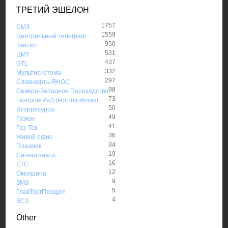
ТРЕТИЙ ЭШЕЛОН
1757
СМЗ
1559
Центральный телеграф
950
Тантал
531
ЦМТ
437
GTL
332
Мультисистема
297
Славнефть-ЯНОС
98
Северо-Западное Пароходство
73
Газпром РнД (Ростовоблгаз)
50
Вторресурсы
49
Газкон
41
Газ-Тек
36
Живой офис
34
Плазмек
19
Сигнал завод
16
ЕТС
12
Омскшина
9
ЗМЗ
5
ГлавТоргПродукт
4
ВСЗ
Other