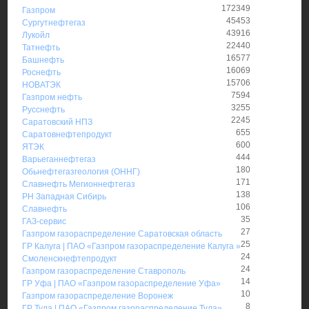
172349
Газпром
45453
Сургутнефтегаз
43916
Лукойл
22440
Татнефть
16577
Башнефть
16069
Роснефть
15706
НОВАТЭК
7594
Газпром нефть
3255
Русснефть
2245
Саратовский НПЗ
655
Саратовнефтепродукт
600
ЯТЭК
444
Варьеганнефтегаз
180
Обьнефтегазгеология (ОННГ)
171
Славнефть Мегионнефтегаз
138
РН Западная Сибирь
106
Славнефть
35
ГАЗ-сервис
27
Газпром газораспределение Саратовская область
25
ГР Калуга | ПАО «Газпром газораспределение Калуга »
24
Смоленскнефтепродукт
24
Газпром газораспределение Ставрополь
14
ГР Уфа | ПАО «Газпром газораспределение Уфа»
10
Газпром газораспределение Воронеж
8
ГР Тула | ПАО «Газпром газораспределение Тула»