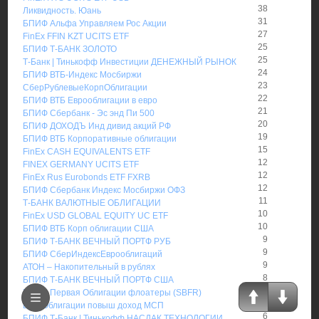
38
Ликвидность. Юань
31
БПИФ Альфа Управляем Рос Акции
27
FinEx FFIN KZT UCITS ETF
25
БПИФ Т-БАНК ЗОЛОТО
25
Т-Банк | Тинькофф Инвестиции ДЕНЕЖНЫЙ РЫНОК
24
БПИФ ВТБ-Индекс Мосбиржи
23
СберРублевыеКорпОблигации
22
БПИФ ВТБ Еврооблигации в евро
21
БПИФ Сбербанк - Эс энд Пи 500
20
БПИФ ДОХОДЪ Инд дивид акций РФ
19
БПИФ ВТБ Корпоративные облигации
15
FinEx CASH EQUIVALENTS ETF
12
FINEX GERMANY UCITS ETF
12
FinEx Rus Eurobonds ETF FXRB
12
БПИФ Сбербанк Индекс Мосбиржи ОФЗ
11
Т-БАНК ВАЛЮТНЫЕ ОБЛИГАЦИИ
10
FinEx USD GLOBAL EQUITY UC ETF
10
БПИФ ВТБ Корп облигации США
9
БПИФ Т-БАНК ВЕЧНЫЙ ПОРТФ РУБ
9
БПИФ СберИндексЕврооблигаций
9
АТОН – Накопительный в рублях
8
БПИФ Т-БАНК ВЕЧНЫЙ ПОРТФ США
8
БПИФ Первая Облигации флоатеры (SBFR)
7
БКС Облигации повыш доход МСП
6
БПИФ Т-Банк | Тинькофф НАСДАК ТЕХНОЛОГИИ