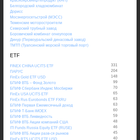
Красноярскнефтепродукт (КНП)
Белгородский хладокомбинат
Дорисс
Мосэнергосетьстрой (МЭСС)
Тюменские моторостроители
Северский трубный завод
Боровичский комбинат огнеупоров
Динур (Первоуральский динасовый завод)
ТМТП (Туапсинский морской торговый порт)
ETF
331
FINEX CHINA UCITS ETF
204
ПАРУС
148
FinEx Gold ETF USD
99
БПИФ ВТБ – Фонд Золото
70
БПИФ Сбербанк Индекс Мосбиржи
65
FinEx USA UCITS ETF
63
FinEx Rus Eurobonds ETF FXRU
63
БПИФ Первая Ежемесячный доход
60
БПИФ Т-Банк iMOEX
59
БПИФ ВТБ Ликвидность
48
БПИФ ВТБ Акции компаний США
46
ITI Funds Russia Equity ETF (RUSE)
45
БПИФ ВТБ Акции разв-ся рынков
40
FinEx RTS UCITS ETF USD