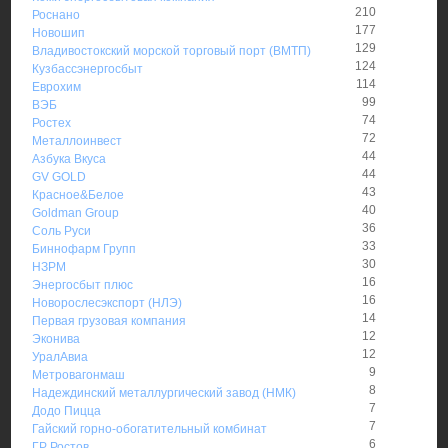
210
Роснано
177
Новошип
129
Владивостокский морской торговый порт (ВМТП)
124
Кузбассэнергосбыт
114
Еврохим
99
ВЭБ
74
Ростех
72
Металлоинвест
44
Азбука Вкуса
44
GV GOLD
43
Красное&Белое
40
Goldman Group
36
Соль Руси
33
Биннофарм Групп
30
НЗРМ
16
Энергосбыт плюс
16
Новорослесэкспорт (НЛЭ)
14
Первая грузовая компания
12
Эконива
12
УралАвиа
9
Метровагонмаш
8
Надеждинский металлургический завод (НМК)
7
Додо Пицца
7
Гайский горно-обогатительный комбинат
6
ГР Ростов