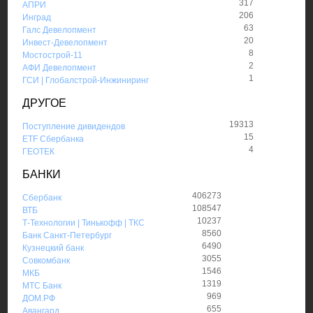
317
АПРИ
206
Инград
63
Галс Девелопмент
20
Инвест-Девелопмент
8
Мостострой-11
2
АФИ Девелопмент
1
ГСИ | Глобалстрой-Инжиниринг
ДРУГОЕ
19313
Поступление дивидендов
15
ETF Сбербанка
4
ГЕОТЕК
БАНКИ
406273
Сбербанк
108547
ВТБ
10237
Т-Технологии | Тинькофф | ТКС
8560
Банк Санкт-Петербург
6490
Кузнецкий банк
3055
Совкомбанк
1546
МКБ
1319
МТС Банк
969
ДОМ.РФ
655
Авангард