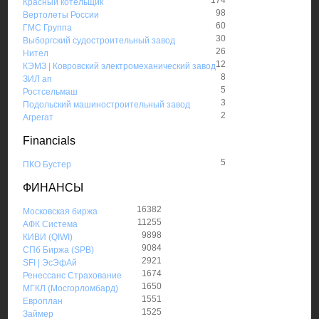
Красный котельщик
98
Вертолеты России
60
ГМС Группа
30
Выборгский судостроительный завод
26
Нител
12
КЭМЗ | Ковровский электромеханический завод
8
ЗИЛ ап
5
Ростсельмаш
3
Подольский машиностроительный завод
2
Агрегат
Financials
5
ПКО Бустер
ФИНАНСЫ
16382
Московская биржа
11255
АФК Система
9898
КИВИ (QIWI)
9084
СПб Биржа (SPB)
2921
SFI | ЭсЭфАй
1674
Ренессанс Страхование
1650
МГКЛ (Мосгорломбард)
1551
Европлан
1525
Займер