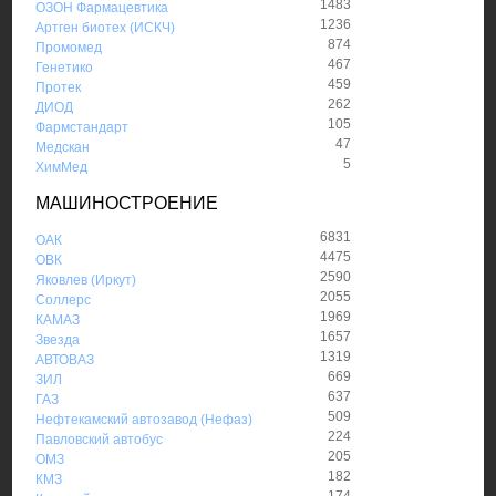
1483
ОЗОН Фармацевтика
1236
Артген биотех (ИСКЧ)
874
Промомед
467
Генетико
459
Протек
262
ДИОД
105
Фармстандарт
47
Медскан
5
ХимМед
МАШИНОСТРОЕНИЕ
6831
ОАК
4475
ОВК
2590
Яковлев (Иркут)
2055
Соллерс
1969
КАМАЗ
1657
Звезда
1319
АВТОВАЗ
669
ЗИЛ
637
ГАЗ
509
Нефтекамский автозавод (Нефаз)
224
Павловский автобус
205
ОМЗ
182
КМЗ
174