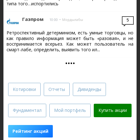
типа того…испортились
Газпром
10:00
•
Мордылабы
5
Ретроспективный детерминизм, есть умные торговцы, но
как правило информация может быть «разовая», и не
воспринимается всерьез. Как может пользователь на
смарт-лабе, определить, выявить того ил...
....
Котировки
Отчеты
Дивиденды
Фундаментал
Мой портфель
Купить акции
Рейтинг акций