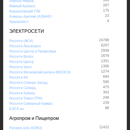
Алроса Нюрба
207
Южный Кузбасс
175
Коршуновский ГОК
23
Алмазы Арктики (АЛМАР)
4
Ураласбест
ЭЛЕКТРОСЕТИ
24788
Россети (ФСК)
6207
Россети Ленэнерго
2936
Россети Центр и Приволжье
1679
Россети Волга
1351
Россети Центр
1306
Россети Урал
1274
Россети Московский регион (МОЭСК)
694
Россети Юг
580
Россети Северо-Запад
475
Россети Сибирь
303
Россети Кубань
248
Россети Томск (ТРК)
229
Россети Северный Кавказ
98
БЭСК ао
Агропром и Пищепром
11422
Русагро (old: AGRO)