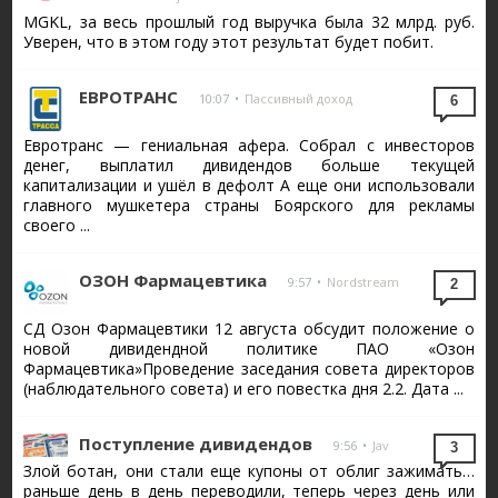
MGKL, за весь прошлый год выручка была 32 млрд. руб.
Уверен, что в этом году этот результат будет побит.
ЕВРОТРАНС
10:07
•
Пассивный доход
6
Евротранс — гениальная афера. Собрал с инвесторов
денег, выплатил дивидендов больше текущей
капитализации и ушёл в дефолт А еще они использовали
главного мушкетера страны Боярского для рекламы
своего ...
ОЗОН Фармацевтика
9:57
•
Nordstream
2
СД Озон Фармацевтики 12 августа обсудит положение о
новой дивидендной политике ПАО «Озон
Фармацевтика»Проведение заседания совета директоров
(наблюдательного совета) и его повестка дня 2.2. Дата ...
Поступление дивидендов
9:56
•
Jav
3
Злой ботан, они стали еще купоны от облиг зажимать…
раньше день в день переводили, теперь через день или