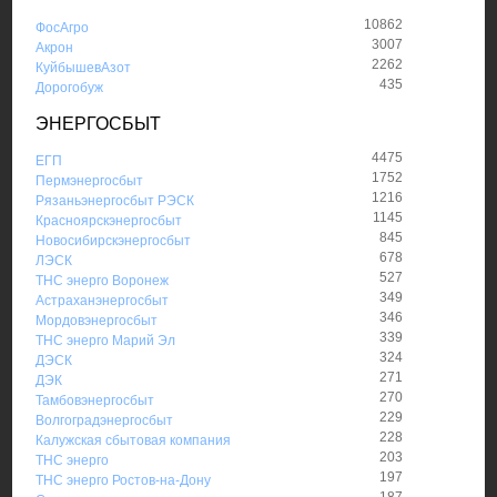
10862
ФосАгро
3007
Акрон
2262
КуйбышевАзот
435
Дорогобуж
ЭНЕРГОСБЫТ
4475
ЕГП
1752
Пермэнергосбыт
1216
Рязаньэнергосбыт РЭСК
1145
Красноярскэнергосбыт
845
Новосибирскэнергосбыт
678
ЛЭСК
527
ТНС энерго Воронеж
349
Астраханэнергосбыт
346
Мордовэнергосбыт
339
ТНС энерго Марий Эл
324
ДЭСК
271
ДЭК
270
Тамбовэнергосбыт
229
Волгоградэнергосбыт
228
Калужская сбытовая компания
203
ТНС энерго
197
ТНС энерго Ростов-на-Дону
187