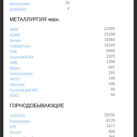
70
Монополия
4
КиберТех
МЕТАЛЛУРГИЯ черн.
22365
ММК
22168
НЛМК
16384
Мечел
16145
Северсталь
5468
ТМК
2325
Ашинский МЗ
1356
ЧМК
697
Евраз
292
Электроцинк
199
ЧКПЗ
196
Ижсталь
95
Косогорский МЗ
59
КОКС
ГОРНОДОБЫВАЮЩИЕ
20232
АЛРОСА
6178
Распадская
1477
КТК
408
Белон
366