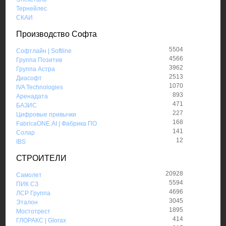
Тернейлес
СКАИ
Производство Софта
5504
Софтлайн | Softline
4566
Группа Позитив
3962
Группа Астра
2513
Диасофт
1070
IVA Technologies
893
Аренадата
471
БАЗИС
227
Цифровые привычки
168
FabricaONE.AI | Фабрика ПО
141
Солар
12
IBS
СТРОИТЕЛИ
20928
Самолет
5594
ПИК СЗ
4696
ЛСР Группа
3045
Эталон
1895
Мостотрест
414
ГЛОРАКС | Glorax