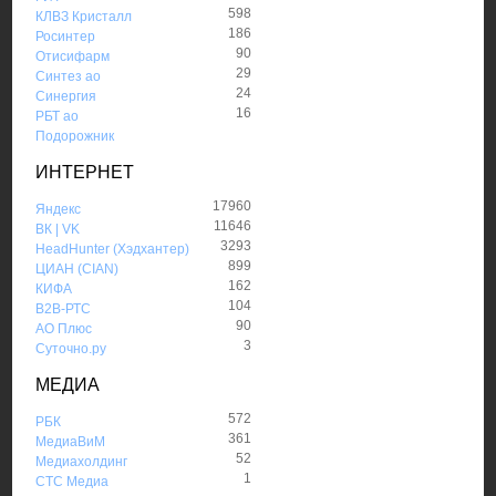
598
КЛВЗ Кристалл
186
Росинтер
90
Отисифарм
29
Синтез ао
24
Синергия
16
РБТ ао
Подорожник
ИНТЕРНЕТ
17960
Яндекс
11646
ВК | VK
3293
HeadHunter (Хэдхантер)
899
ЦИАН (CIAN)
162
КИФА
104
B2B-РТС
90
АО Плюс
3
Суточно.ру
МЕДИА
572
РБК
361
МедиаВиМ
52
Медиахолдинг
1
СТС Медиа