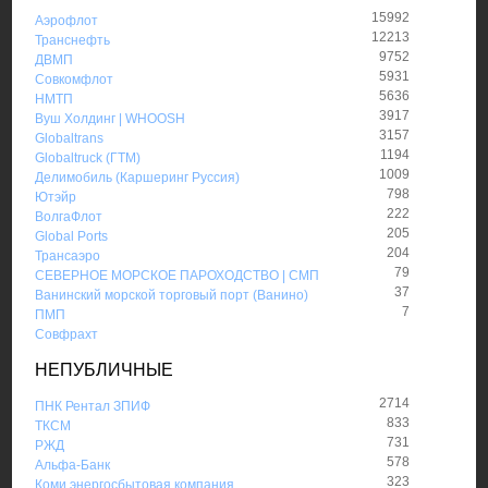
15992
Аэрофлот
12213
Транснефть
9752
ДВМП
5931
Совкомфлот
5636
НМТП
3917
Вуш Холдинг | WHOOSH
3157
Globaltrans
1194
Globaltruck (ГТМ)
1009
Делимобиль (Каршеринг Руссия)
798
Ютэйр
222
ВолгаФлот
205
Global Ports
204
Трансаэро
79
СЕВЕРНОЕ МОРСКОЕ ПАРОХОДСТВО | СМП
37
Ванинский морской торговый порт (Ванино)
7
ПМП
Совфрахт
НЕПУБЛИЧНЫЕ
2714
ПНК Рентал ЗПИФ
833
ТКСМ
731
РЖД
578
Альфа-Банк
323
Коми энергосбытовая компания