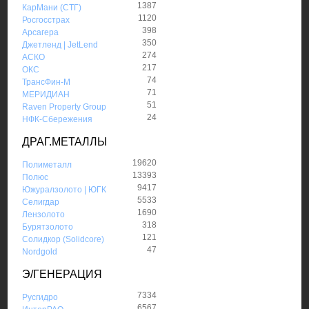
1387
КарМани (СТГ)
1120
Росгосстрах
398
Арсагера
350
Джетленд | JetLend
274
АСКО
217
ОКС
74
ТрансФин-М
71
МЕРИДИАН
51
Raven Property Group
24
НФК-Сбережения
ДРАГ.МЕТАЛЛЫ
19620
Полиметалл
13393
Полюс
9417
Южуралзолото | ЮГК
5533
Селигдар
1690
Лензолото
318
Бурятзолото
121
Солидкор (Solidcore)
47
Nordgold
Э/ГЕНЕРАЦИЯ
7334
Русгидро
6567