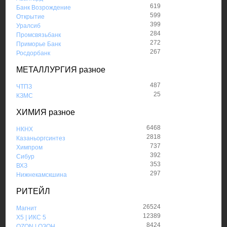
619
Банк Возрождение
599
Открытие
399
Уралсиб
284
Промсвязьбанк
272
Приморье Банк
267
Росдорбанк
МЕТАЛЛУРГИЯ разное
487
ЧТПЗ
25
КЗМС
ХИМИЯ разное
6468
НКНХ
2818
Казаньоргсинтез
737
Химпром
392
Сибур
353
ВХЗ
297
Нижнекамскшина
РИТЕЙЛ
26524
Магнит
12389
X5 | ИКС 5
8424
OZON | ОЗОН