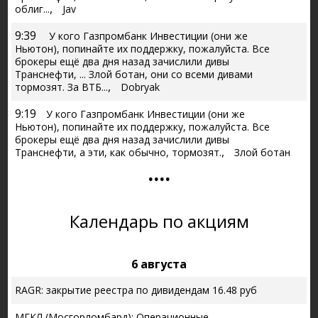
,
облиг...
Jav
9:39
У кого Газпромбанк Инвестиции (они же
Ньютон), попинайте их поддержку, пожалуйста. Все
брокеры ещё два дня назад зачислили дивы
Транснефти, ... Злой ботан, они со всеми дивами
,
тормозят. За ВТБ...
Dobryak
9:19
У кого Газпромбанк Инвестиции (они же
Ньютон), попинайте их поддержку, пожалуйста. Все
брокеры ещё два дня назад зачислили дивы
,
Транснефти, а эти, как обычно, тормозят.
Злой ботан
....
Календарь по акциям
6 августа
RAGR: закрытие реестра по дивидендам 16.48 руб
МГКЛ (Мосгорломбард): Операционные