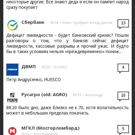
некоторые другие. Все знают деда и если он пампит народ
сразу покупает
Сбербанк
10:14
•
Алекс Трейдинг между делом
13
Дефицит ликвидности - будет банковский кризис? Пошли
разговоры о том, что у банков сейчас дефицит
ликвидности, кассовые разрывы и прочий ужас. И будто
бы в таких условиях нельзя «преждевременно» пониж...
ДВМП
10:12
•
brumby
4
Петр Андрусенко, HUESCO
Русагро (old: AGRO)
10:15
•
Александр
10
88.20 было дно, даже близко не к 70, хотя волатильность
может в небольших пределах покачать
МГКЛ (Мосгорломбард)
5
10:11
•
khornickjaadle