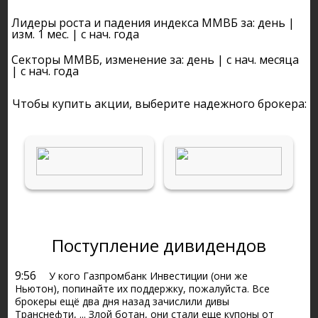
Лидеры роста и падения индекса ММВБ за:
день
|
изм. 1 мес.
|
с нач. года
Секторы ММВБ
, изменение за:
день
|
с нач. месяца
|
с нач. года
Чтобы купить акции, выберите надежного брокера:
Поступление дивидендов
9:56
У кого Газпромбанк Инвестиции (они же
Ньютон), попинайте их поддержку, пожалуйста. Все
брокеры ещё два дня назад зачислили дивы
Транснефти, ... Злой ботан, они стали еще купоны от