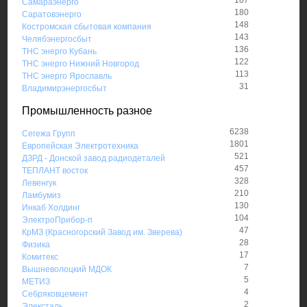
Самараэнерго
180
Саратовэнерго
148
Костромская сбытовая компания
143
Челябэнергосбыт
136
ТНС энерго Кубань
122
ТНС энерго Нижний Новгород
113
ТНС энерго Ярославль
31
Владимирэнергосбыт
Промышленность разное
6238
Сегежа Групп
1801
Европейская Электротехника
521
ДЗРД - Донской завод радиодеталей
457
ТЕПЛАНТ восток
328
Левенгук
210
Ламбумиз
130
Инкаб Холдинг
104
ЭлектроПрибор-п
47
КрМЗ (Красногорский Завод им. Зверева)
28
Физика
17
Комитекс
7
Вышневолоцкий МДОК
5
МЕТИЗ
4
Себряковцемент
2
Элексталь