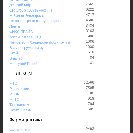
7665
Детский Мир
6222
OR Group (Обувь России)
4717
М.Видео-Эльдорадо
4580
НоваБев Групп (Белуга Групп)
3434
Лента
3163
ФИКС ПРАЙС
1906
Аптечная сеть 36,6
1086
Henderson (Хэндерсон фэшн групп)
1030
ВсеИнструменты.ру
618
Окей
84
ВинЛаб
41
Меркурий Ритейл
ТЕЛЕКОМ
12566
МТС
7505
Ростелеком
1180
VEON
918
МГТС
704
Таттелеком
505
Наука-Связь
Фармацевтика
2483
Фармсинтез