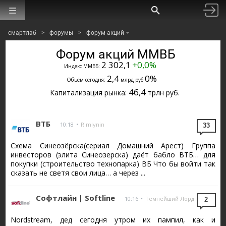
смартлаб
>
форумы
>
форум акций
Форум акций ММВБ
2 302,1
+0,0%
Индекс ММВБ:
2,4
0%
Объём сегодня:
млрд руб
46,4
Капитализация рынка:
трлн руб.
ВТБ
10:18
•
Rimlynin
33
Схема Синеозёрска(сериал Домашний Арест) Группа
инвесторов (элита Синеозерска) даёт бабло ВТБ… для
покупки (строительство технопарка) ВБ Что бы войти так
сказать не светя свои лица… а через ...
Софтлайн | Softline
10:16
•
Темнейший Лорд
2
Nordstream, дед сегодня утром их пампил, как и