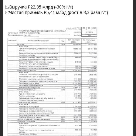
📉Выручка ₽22,35 млрд (-30% г/г)
📈Чистая прибыль ₽5,41 млрд (рост в 3,3 раза г/г)