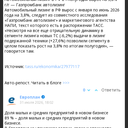
г/г — Газпромбанк автолизинг
Автомобильный лизинг в РФ вырос с января по июнь 2026
года на 3,8%, следует из совместного исследования
«Газпромбанк автолизинг» и маркетингового агентства
НАПИ, текст которого есть в распоряжении ТАСС.
«Несмотря на все еще отрицательную динамику в
сегменте лизинга новых ТС (-6,2%) выдачи в лизинг
подержанной техники (+27,6%) позволили сегменту в
целом показать рост на 3,8% по итогам полугодия», —
говорится там.
Источник:
tass.ru/ekonomika/27977117
Авто-репост. Читать в блоге
>>>
0
Ответить
Европлан
31 июля 2026, 18:02
Доля малых и средних предприятий в новом бизнесе
89 % – доля малых и средних предприятий в новом
бизнесе.