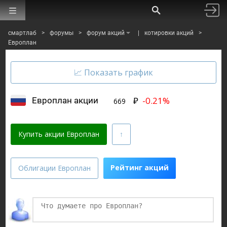
смартлаб
>
форумы
>
форум акций
|
котировки акций
>
Европлан
₽
-0.21%
Европлан акции
669
Купить акции Европлан
Рейтинг акций
Облигации Европлан
Финаме
БКС Мир Инвестиций