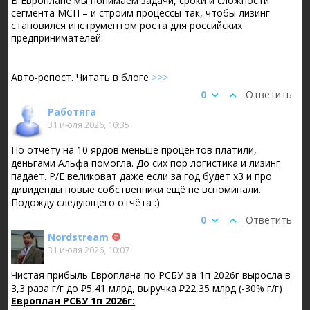
В Европлане мы понимаем задачи, сроки и сложности
сегмента МСП – и строим процессы так, чтобы лизинг
становился инструментом роста для российских
предпринимателей.
Авто-репост. Читать в блоге
>>>
0
Ответить
Работяга
31 июля 2026, 10:35
По отчёту на 10 ярдов меньше процентов платили,
деньгами Альфа помогла. До сих пор логистика и лизинг
падает. P/E великоват даже если за год будет х3 и про
дивиденды новые собственники ещё не вспоминали.
Подожду следующего отчёта :)
0
Ответить
Nordstream
31 июля 2026, 10:07
Чистая прибыль Европлана по РСБУ за 1п 2026г выросла в
3,3 раза г/г до ₽5,41 млрд, выручка ₽22,35 млрд (-30% г/г)
Европлан РСБУ 1п 2026г: