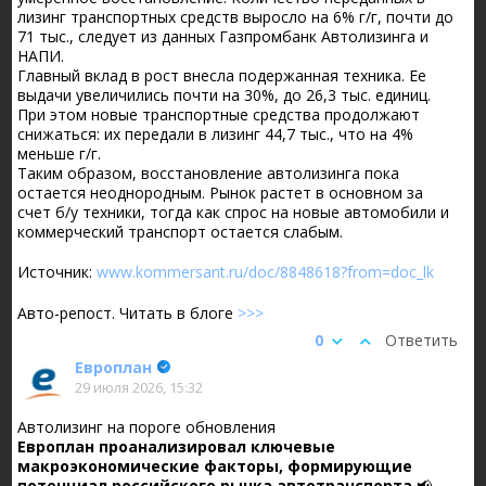
лизинг транспортных средств выросло на 6% г/г, почти до
71 тыс., следует из данных Газпромбанк Автолизинга и
НАПИ.
Главный вклад в рост внесла подержанная техника. Ее
выдачи увеличились почти на 30%, до 26,3 тыс. единиц.
При этом новые транспортные средства продолжают
снижаться: их передали в лизинг 44,7 тыс., что на 4%
меньше г/г.
Таким образом, восстановление автолизинга пока
остается неоднородным. Рынок растет в основном за
счет б/у техники, тогда как спрос на новые автомобили и
коммерческий транспорт остается слабым.
Источник:
www.kommersant.ru/doc/8848618?from=doc_lk
Авто-репост. Читать в блоге
>>>
0
Ответить
Европлан
29 июля 2026, 15:32
Автолизинг на пороге обновления
Европлан проанализировал ключевые
макроэкономические факторы, формирующие
потенциал российского рынка автотранспорта
📢