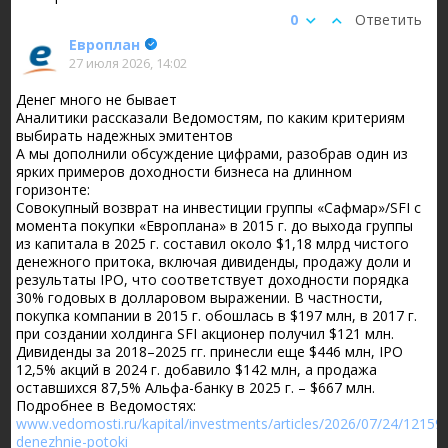
0
Ответить
Европлан
27 июля 2026, 14:02
Денег много не бывает
Аналитики рассказали Ведомостям, по каким критериям
выбирать надежных эмитентов
А мы дополнили обсуждение цифрами, разобрав один из
ярких примеров доходности бизнеса на длинном
горизонте:
Совокупный возврат на инвестиции группы «Сафмар»/SFI с
момента покупки «Европлана» в 2015 г. до выхода группы
из капитала в 2025 г. составил около $1,18 млрд чистого
денежного притока, включая дивиденды, продажу доли и
результаты IPO, что соответствует доходности порядка
30% годовых в долларовом выражении. В частности,
покупка компании в 2015 г. обошлась в $197 млн, в 2017 г.
при создании холдинга SFI акционер получил $121 млн.
Дивиденды за 2018–2025 гг. принесли еще $446 млн, IPO
12,5% акций в 2024 г. добавило $142 млн, а продажа
оставшихся 87,5% Альфа-банку в 2025 г. – $667 млн.
Подробнее в Ведомостях:
www.vedomosti.ru/kapital/investments/articles/2026/07/24/12159
denezhnie-potoki