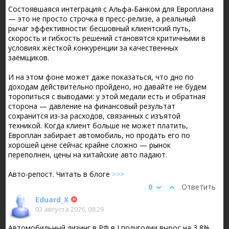
Состоявшаяся интеграция с Альфа‑Банком для Европлана
— это не просто строчка в пресс‑релизе, а реальный
рычаг эффективности: бесшовный клиентский путь,
скорость и гибкость решений становятся критичными в
условиях жёсткой конкуренции за качественных
заёмщиков.
И на этом фоне может даже показаться, что дно по
доходам действительно пройдено, но давайте не будем
торопиться с выводами: у этой медали есть и обратная
сторона — давление на финансовый результат
сохранится из-за расходов, связанных с изъятой
техникой. Когда клиент больше не может платить,
Европлан забирает автомобиль, но продать его по
хорошей цене сейчас крайне сложно — рынок
переполнен, цены на китайские авто падают.
Авто-репост. Читать в блоге
>>>
0
Ответить
Eduard_X
03 августа 2026, 08:29
Автомобильный лизинг в РФ в I полугодии вырос на 3,8%