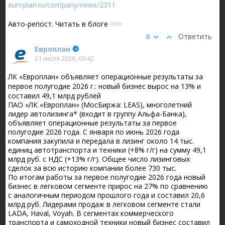
europlan.ru/company/news/2311
Авто-репост. Читать в блоге
>>>
0
Ответить
Европлан
21 июля 2026, 09:42
ЛК «Европлан» объявляет операционные результаты за
первое полугодие 2026 г.: новый бизнес вырос на 13% и
составил 49,1 млрд рублей
ПАО «ЛК «Европлан» (МосБиржа: LEAS), многолетний
лидер автолизинга* (входит в группу Альфа-Банка),
объявляет операционные результаты за первое
полугодие 2026 года. С января по июнь 2026 года
компания закупила и передала в лизинг около 14 тыс.
единиц автотранспорта и техники (+8% г/г) на сумму 49,1
млрд руб. с НДС (+13% г/г). Общее число лизинговых
сделок за всю историю компании более 730 тыс.
По итогам работы за первое полугодие 2026 года новый
бизнес в легковом сегменте прирос на 27% по сравнению
с аналогичным периодом прошлого года и составил 20,6
млрд руб. Лидерами продаж в легковом сегменте стали
LADA, Haval, Voyah. В сегментах коммерческого
транспорта и самоходной техники новый бизнес составил