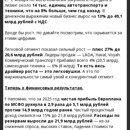
лизинг около
14 тыс. единиц автотранспорта и
техники, что на 8% больше, чем год назад
. В
денежном выражении новый бизнес вырос на
13% до 49,1
млрд рублей с НДС
.
Вроде бы рост. Но давайте посмотрим, что скрывается за
этими цифрами.
Легковой сегмент показал сильный рост —
плюс 27% до
20,6 млрд рублей
. Лидеры продаж — LADA, Haval, Voyah.
Коммерческий транспорт прибавил всего 4% (20,5 млрд),
самоходная техника — 6% (8 млрд).
То есть весь
драйвер роста — это легковушки.
А это по
маржинальности самый узкий и конкурентный сегмент.
Теперь о финансовых результатах.
‼️ Напомню, что за 2025 год
чистая прибыль Европлана
по МСФО рухнула в 2,9 раза до 5,1 млрд рублей
против 14,9 млрд годом ранее
. Чистый процентный
доход снизился на 15% до 21,8 млрд рублей.
Расходы по
резервам выросли до 21,9 млрд рублей
— из-за
снижения спроса, высоких ставок, падения стоимости