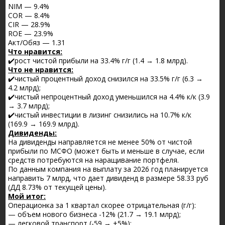
NIM — 9.4%
COR — 8.4%
CIR — 28.9%
ROE — 23.9%
Акт/Обяз — 1.31
Что нравится:
✔️рост чистой прибыли на 33.4% г/г (1.4 → 1.8 млрд).
Что не нравится:
✔️чистый процентный доход снизился на 33.5% г/г (6.3 →
4.2 млрд);
✔️чистый непроцентный доход уменьшился на 4.4% к/к (3.9
→ 3.7 млрд);
✔️чистый инвестиции в лизинг снизились на 10.7% к/к
(169.9 → 169.9 млрд).
Дивиденды:
На дивиденды направляется не менее 50% от чистой
прибыли по МСФО (может быть и меньше в случае, если
средств потребуются на наращивание портфеля.
По данным компания на выплату за 2026 год планируется
направить 7 млрд, что дает дивиденд в размере 58.33 руб
(ДД 8.73% от текущей цены).
Мой итог:
Операционка за 1 квартал скорее отрицательная (г/г):
— объем нового бизнеса -12% (21.7 → 19.1 млрд);
— легковой транспорт (-59 → +5%);