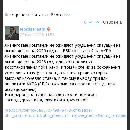
Авто-репост. Читать в блоге
>>>
0
Ответить
Nordstream
27 июля 2026, 11:58
Лизинговые компании не ожидают ухудшения ситуации на
рынке до конца 2026 года — РБК со ссылкой на АКРА
Лизинговые компании не ожидают ухудшения ситуации на
рынке до конца 2026 год, однако говорить о
восстановлении пока рано, в том числе из-за сохранения
уже привычных факторов давления, среди которых
высокая ключевая ставка. К такому выводу пришли
аналитики АКРА (РБК ознакомился с соответствующим
исследованием).
Нивелировать нынешние сложности помогает
господдержка и ряд других инструментов.
pro.rbc.ru/demo/6a661c749a794734cf45eade?
utm_source=rbc.ru&utm_medium=inhouse_media&utm_campaign=