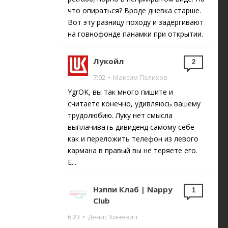
что опираться? Вроде дневка старше.
Вот эту разницу походу и задёргивают
на говнофонде панамки при открытии.
Лукойл
2
7:02
•
Максим Пелихов
YgrOK, вы так много пишите и
считаете конечно, удивляюсь вашему
трудолюбию. Луку нет смысла
выплачивать дивиденд самому себе
как и переложить телефон из левого
кармана в правый вы не теряете его.
Е...
Нэппи Клаб | Nappy
1
Club
6:23
•
Денис Хиневич