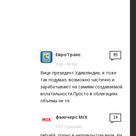
ЕвроТранс
95
7:26
•
Bl Mu
Вице-президент Удивляндии, я тоже
так подумал, возможно частично и
зарабатывают на самими создаваемой
волатильности.Просто в облигациях
объёмы не те.
фьючерс MIX
14
7:21
•
petra66
petra66, порно в неприкрытом виде. На