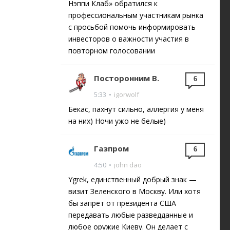
Нэппи Клаб» обратился к
профессиональным участникам рынка
с просьбой помочь информировать
инвесторов о важности участия в
повторном голосовании
Посторонним В.
6
5:33
•
igorwolf
Бекас, пахнут сильно, аллергия у меня
на них) Ночи ужо не белые)
Газпром
6
4:50
•
john dao
Ygrek, единственный добрый знак —
визит Зеленского в Москву. Или хотя
бы запрет от президента США
передавать любые разведданные и
любое оружие Киеву. Он делает с