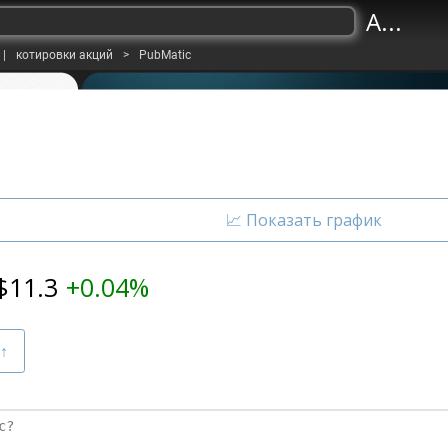
A...
|
котировки акций
>
PubMatic
$
11.3
+0.04%