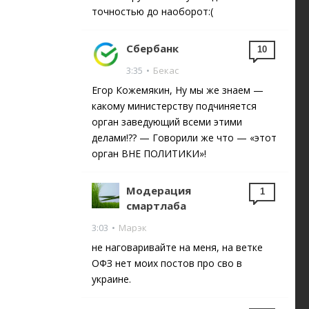
точностью до наоборот:(
Сбербанк
10
3:35
•
Бекас
Егор Кожемякин, Ну мы же знаем —
какому министерству подчиняется
орган заведующий всеми этими
делами!?? — Говорили же что — «этот
орган ВНЕ ПОЛИТИКИ»!
Модерация
1
смартлаба
3:03
•
Марэк
не наговаривайте на меня, на ветке
ОФЗ нет моих постов про сво в
украине.