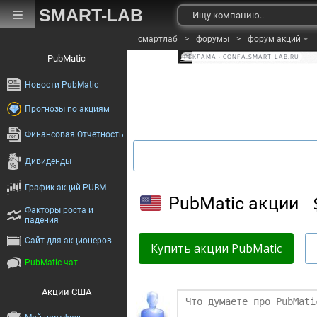
SMART-LAB
смартлаб
>
форумы
>
форум акций
PubMatic
РЕКЛАМА • CONFA.SMART-LAB.RU
Новости PubMatic
Прогнозы по акциям
Финансовая Отчетность
Дивиденды
График акций PUBM
PubMatic акции
Факторы роста и
падения
Сайт для акционеров
Купить акции PubMatic
PubMatic чат
Акции США
Финаме