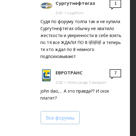
Сургутнефтегаз
1
2:41
•
Lagehon
Судя по форуму толпа так и не купила
Сургутнефтегаз обычку не хватило
жесткости и уверенности в себе взять
по 14 все ЖДАЛИ ПО 8 🤣🤣🤣 а теперь
те кто ждал по 8 немного
подпсиховывают
ЕВРОТРАНС
7
2:02
•
Александр Самарин
john dao,… А это правда?? И скок
платят?
Все форумы