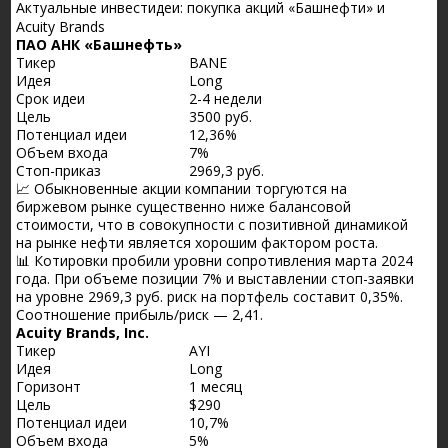
Актуальные инвестидеи: покупка акций «Башнефти» и
Acuity Brands
ПАО АНК «Башнефть»
Тикер
BANE
Идея
Long
Срок идеи
2-4 недели
Цель
3500 руб.
Потенциал идеи
12,36%
Объем входа
7%
Стоп-приказ
2969,3 руб.
📈 Обыкновенные акции компании торгуются на
биржевом рынке существенно ниже балансовой
стоимости, что в совокупности с позитивной динамикой
на рынке нефти является хорошим фактором роста.
📊 Котировки пробили уровни сопротивления марта 2024
года. При объеме позиции 7% и выставлении стоп-заявки
на уровне 2969,3 руб. риск на портфель составит 0,35%.
Соотношение прибыль/риск — 2,41.
Acuity Brands, Inc.
Тикер
AYI
Идея
Long
Горизонт
1 месяц
Цель
$290
Потенциал идеи
10,7%
Объем входа
5%