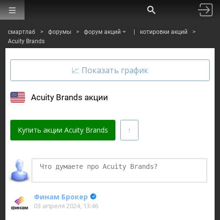
смартлаб
>
форумы
>
форум акций
|
котировки акций
>
Acuity Brands
Acuity Brands акции
Купить акции Acuity Brands
Финаме
БКС Мир Инвестиций
Финам Брокер
03 апреля 2024, 13:46