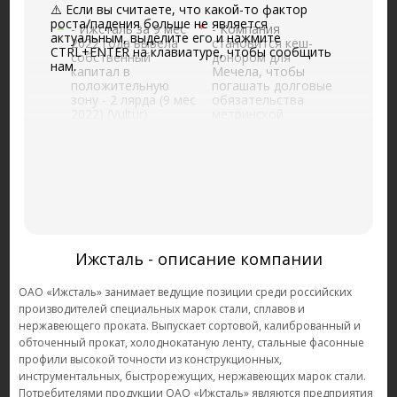
⚠️ Если вы считаете, что какой-то фактор
роста/падения больше не является
- Ижсталь за 9 мес
- Компания
актуальным, выделите его и нажмите
2022 года вывела
становится кеш-
CTRL+ENTER на клавиатуре, чтобы сообщить
собственный
донором для
нам.
капитал в
Мечела, чтобы
положительную
погашать долговые
зону - 2 лярда (9 мес
обязательства
2022) (Vultur)
метринской
(05.01.2023)
компании - Как у
других дочек,
- Выручка 25,3
текущий кеш пока,
лярда, ЧП за 9 мес -
скорее всего ,будет
3,6 лярда, при
выводиться в виде
текущей MCap
замов на
(Рыночная
сокращение долга
капитализ-я, обычка
материнского
+ префы) - примерно
Мечела.
(06.01.2023)
3 лярда (9 мес 2022)
Ижсталь - описание компании
Чистый долг - 12
лярдов (Vultur)
ОАО «Ижсталь» занимает ведущие позиции среди российских
(05.01.2023)
производителей специальных марок стали, сплавов и
нержавеющего проката. Выпускает сортовой, калиброванный и
обточенный прокат, холоднокатаную ленту, стальные фасонные
профили высокой точности из конструкционных,
инструментальных, быстрорежущих, нержавеющих марок стали.
Потребителями продукции ОАО «Ижсталь» являются предприятия