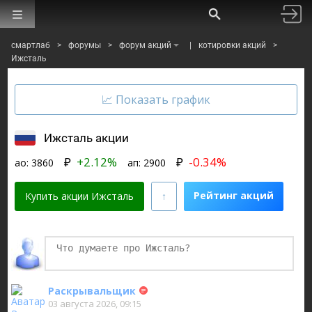
смартлаб
>
форумы
>
форум акций
|
котировки акций
>
Ижсталь
Ижсталь акции
₽
+2.12%
₽
-0.34%
ао:
3860
ап:
2900
Рейтинг акций
Купить акции Ижсталь
Финаме
БКС Мир Инвестиций
Раскрывальщик
03 августа 2026, 09:15