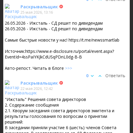
Раскрывальщик
25 мая 2026, 13:16
26.05.2026 - Ижсталь - СД решит по дивидендам
26.05.2026 - Ижсталь - СД решит по дивидендам
Самые быстрые новости у нас! https://t.me/newssmartlab
Источник:https://www.e-disclosure.ru/portal/event.aspx?
EventId=4ssPaIYKJkCdUSqPDnL0dg-B-B
Авто-репост. Читать в блоге
>>>
0
Ответить
Раскрывальщик
22 мая 2026, 12:42
"Ижсталь" Решения совета директоров
2. Содержание сообщения
2.1. Кворум заседания совета директоров эмитента и
результаты голосования по вопросам о принятии
решений:
В заседании приняли участие 6 (шесть) членов Совета