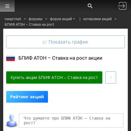
смартлаб
>
форумы
>
форум акций
|
котировки акций
>
БПИФ АТОН – Ставка на рост
БПИФ АТОН – Ставка на рост акции
Купить акции БПИФ АТОН – Ставка на рост
Рейтинг акций
Финаме
БКС Мир Инвестиций