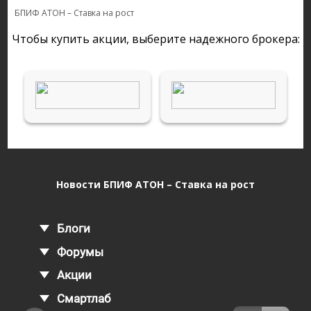
БПИФ АТОН – Ставка на рост
Чтобы купить акции, выберите надежного брокера:
Новости БПИФ АТОН – Ставка на рост
Блоги
Форумы
Акции
Смартлаб