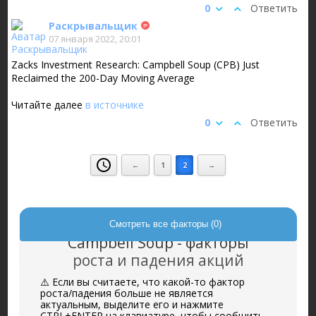
0
Ответить
Раскрывальщик
07 января 2022, 20:01
Zacks Investment Research: Campbell Soup (CPB) Just
Reclaimed the 200-Day Moving Average
Читайте далее
в источнике
0
Ответить
←
1
2
→
Смотреть все факторы (0)
Campbell Soup - факторы
роста и падения акций
⚠️ Если вы считаете, что какой-то фактор
роста/падения больше не является
актуальным, выделите его и нажмите
CTRL+ENTER на клавиатуре, чтобы сообщить