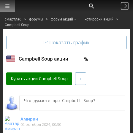
смартлаб
>
форумы
>
форум акций
|
котировки акций
>
Campbell Soup
%
Campbell Soup акции
Купить акции Campbell Soup
Финаме
БКС Мир Инвестиций
Амиран
02 октября 2024, 00:30