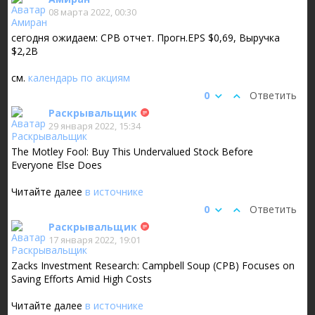
08 марта 2022, 00:30
сегодня ожидаем: CPB отчет. Прогн.EPS $0,69, Выручка
$2,2B
см.
календарь по акциям
0
Ответить
Раскрывальщик
29 января 2022, 15:34
The Motley Fool: Buy This Undervalued Stock Before
Everyone Else Does
Читайте далее
в источнике
0
Ответить
Раскрывальщик
17 января 2022, 19:01
Zacks Investment Research: Campbell Soup (CPB) Focuses on
Saving Efforts Amid High Costs
Читайте далее
в источнике