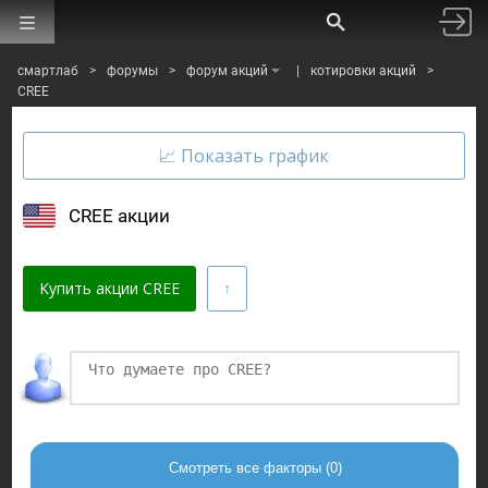
смартлаб
>
форумы
>
форум акций
|
котировки акций
>
CREE
CREE акции
Купить акции CREE
Финаме
БКС Мир Инвестиций
Смотреть все факторы (0)