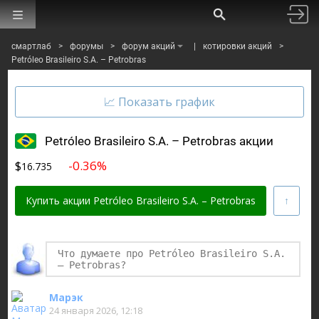
смартлаб
>
форумы
>
форум акций
|
котировки акций
>
Petróleo Brasileiro S.A. – Petrobras
Petróleo Brasileiro S.A. – Petrobras акции
$
-0.36%
16.735
Купить акции Petróleo Brasileiro S.A. – Petrobras
Финаме
БКС Мир Инвестиций
Марэк
24 января 2026, 12:18