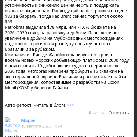
устойчивость к снижению цен на нефть и поддержать
выплаты акционерам. Предыдущий план строился на цене
$83 за баррель, тогда как Brent сейчас торгуется около
$63.
Petrobras выделила $78 млрд, или 71,6% бюджета на
2026–2030 годы, на разведку и добычу. План включает
увеличение добычи на глубоководных месторождениях
подсолевого региона и разведку новых участков в
Бразилии и за рубежом.
Компания из Рио-де-Жанейро планирует построить
восемь новых морских добывающих платформ к 2030 году
и подготовить 10 добывающих судов на период после
2030 года. Petrobras намерена пробурить 15 скважин на
экваториальной окраине Бразилии и рассчитывает найти
месторождения, сопоставимые с разработками Exxon
Mobil (XOM) у берегов Гайаны.
Авто-репост. Читать в блоге
>>>
0
Ответить
Марэк
10 августа 2025, 16:54