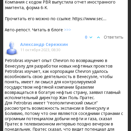
Компания с кодом PBR выпустила отчет иностранного
эмитента, форма 6-K.
Прочитать его можно по ссылке: https://www.sec....
Авто-репост. Читать в блоге
>>>
0
Ответить
Александр Сережкин
11 октября 2023, 08:30
Petrobras изучает опыт Chevron по возвращению в
Венесуэлу для разработки новых нефтяных проектов
Petrobras изучает, как корпорации Chevron удалось
возобновить свою деятельность в Венесуэле, чтобы
понять, имеет ли смысл для контролируемой
государством нефтяной компании Бразилии
возвращаться в богатую нефтью страну, заявил главный
исполнительный директор Жан Поль Пратес.
Для Petrobras имеет “геополитический смысл”
рассмотреть возможность экспансии в Венесуэлу и
Боливию, потому что они являются соседними странами с
огромным потенциалом добычи нефти и газа, сказал
Пратес в телевизионном интервью поздно вечером в
понедельник. Пратес сказал, что видит потенциал для