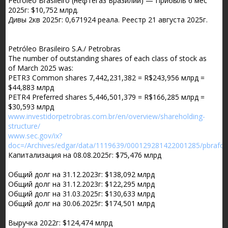
Petróleo Brasileiro (нефтегаз Бразилии) — Прибыль 6 мес
2025г: $10,752 млрд.
Дивы 2кв 2025г: 0,671924 реала. Реестр 21 августа 2025г.
Petróleo Brasileiro S.A./ Petrobras
The number of outstanding shares of each class of stock as
of March 2025 was:
PETR3 Common shares 7,442,231,382 = R$243,956 млрд =
$44,883 млрд
PETR4 Preferred shares 5,446,501,379 = R$166,285 млрд =
$30,593 млрд
www.investidorpetrobras.com.br/en/overview/shareholding-
structure/
www.sec.gov/ix?
doc=/Archives/edgar/data/1119639/000129281422001285/pbrafo
Капитализация на 08.08.2025г: $75,476 млрд
Общий долг на 31.12.2023г: $138,092 млрд
Общий долг на 31.12.2023г: $122,295 млрд
Общий долг на 31.03.2025г: $130,633 млрд
Общий долг на 30.06.2025г: $174,501 млрд
Выручка 2022г: $124,474 млрд