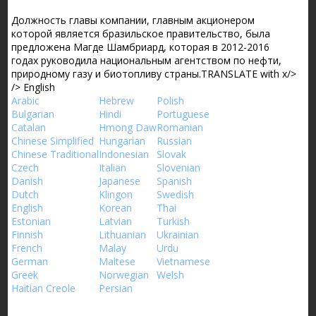
Должность главы компании, главным акционером
которой является бразильское правительство, была
предложена Магде Шамбриард, которая в 2012-2016
годах руководила национальным агентством по нефти,
природному газу и биотопливу страны.
TRANSLATE with
x
/>
/>
English
Arabic
Hebrew
Polish
Bulgarian
Hindi
Portuguese
Catalan
Hmong Daw
Romanian
Chinese Simplified
Hungarian
Russian
Chinese Traditional
Indonesian
Slovak
Czech
Italian
Slovenian
Danish
Japanese
Spanish
Dutch
Klingon
Swedish
English
Korean
Thai
Estonian
Latvian
Turkish
Finnish
Lithuanian
Ukrainian
French
Malay
Urdu
German
Maltese
Vietnamese
Greek
Norwegian
Welsh
Haitian Creole
Persian