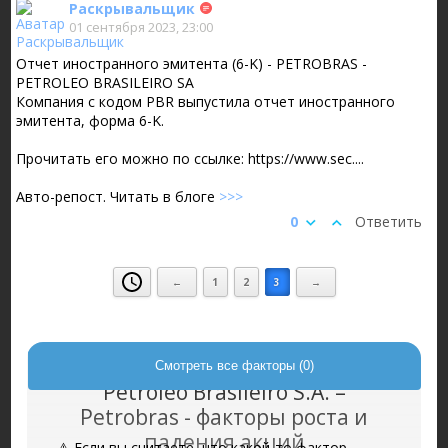
Раскрывальщик
01 сентября 2023, 23:00
Отчет иностранного эмитента (6-K) - PETROBRAS -
PETROLEO BRASILEIRO SA
Компания с кодом PBR выпустила отчет иностранного
эмитента, форма 6-K.
Прочитать его можно по ссылке: https://www.sec....
Авто-репост. Читать в блоге
>>>
0
Ответить
←
1
2
3
→
Смотреть все факторы (0)
Petróleo Brasileiro S.A. –
Petrobras - факторы роста и
падения акций
⚠️ Если вы считаете, что какой-то фактор