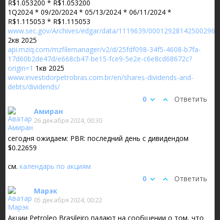
R$1.053200 * R$1.053200
1Q2024 * 09/20/2024 * 05/13/2024 * 06/11/2024 *
R$1.115053 * R$1.115053
www.sec.gov/Archives/edgar/data/1119639/000129281425002968
2кв 2025
api.mziq.com/mzfilemanager/v2/d/25fdf098-34f5-4608-b7fa-
17d60b2de47d/e668cb47-be15-fce9-5e2e-c6e8cd68672c?
origin=1
1кв 2025
www.investidorpetrobras.com.br/en/shares-dividends-and-
debts/dividends/
0
Ответить
Амиран
26 декабря 2024, 00:30
сегодня ожидаем: PBR: последний день с дивидендом
$0.22659
см.
календарь по акциям
0
Ответить
Марэк
05 декабря 2024, 00:22
Акции Petroleo Brasileiro падают на сообщении о том, что