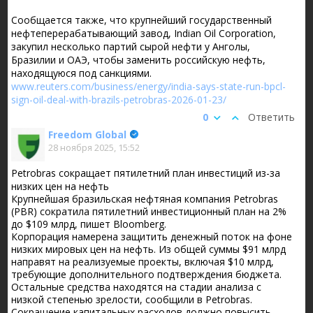
Сообщается также, что крупнейший государственный
нефтеперерабатывающий завод, Indian Oil Corporation,
закупил несколько партий сырой нефти у Анголы,
Бразилии и ОАЭ, чтобы заменить российскую нефть,
находящуюся под санкциями.
www.reuters.com/business/energy/india-says-state-run-bpcl-
sign-oil-deal-with-brazils-petrobras-2026-01-23/
0
Ответить
Freedom Global
28 ноября 2025, 15:52
Petrobras сокращает пятилетний план инвестиций из-за
низких цен на нефть
Крупнейшая бразильская нефтяная компания Petrobras
(PBR) сократила пятилетний инвестиционный план на 2%
до $109 млрд, пишет Bloomberg.
Корпорация намерена защитить денежный поток на фоне
низких мировых цен на нефть. Из общей суммы $91 млрд
направят на реализуемые проекты, включая $10 млрд,
требующие дополнительного подтверждения бюджета.
Остальные средства находятся на стадии анализа с
низкой степенью зрелости, сообщили в Petrobras.
Сокращение капитальных расходов должно повысить