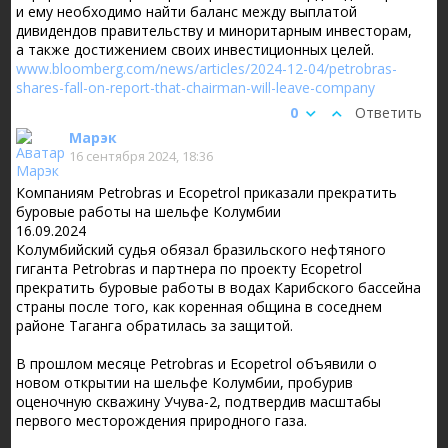
и ему необходимо найти баланс между выплатой
дивидендов правительству и миноритарным инвесторам,
а также достижением своих инвестиционных целей.
www.bloomberg.com/news/articles/2024-12-04/petrobras-
shares-fall-on-report-that-chairman-will-leave-company
0
Ответить
Марэк
16 сентября 2024, 18:36
Компаниям Petrobras и Ecopetrol приказали прекратить
буровые работы на шельфе Колумбии
16.09.2024
Колумбийский судья обязал бразильского нефтяного
гиганта Petrobras и партнера по проекту Ecopetrol
прекратить буровые работы в водах Карибского бассейна
страны после того, как коренная община в соседнем
районе Таганга обратилась за защитой.
В прошлом месяце Petrobras и Ecopetrol объявили о
новом открытии на шельфе Колумбии, пробурив
оценочную скважину Учува-2, подтвердив масштабы
первого месторождения природного газа.