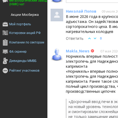
металлургический завод
(НМК) чат
БКС Мир Инве
Николай Попов
09 июля 2
Акции Мосбиржа
В июне 2026 года в крупнос
адъюстажа. Он задействован
Мой портфель
сортопрокатного цеха. В ию
нагревательных колодцев
Котировки акций РФ
Ответить
0
Компании по секторам
Makla_News
07 мая 2026
ФА скринер
Норникель впервые полност
электропечь для Надеждинск
Дивиденды ММВБ
капремонта
Рейтинг участников
«Норникель» впервые полно
электропечь для Надеждинск
капремонта. Ранее такое с
полный цикл производства,
производственных цепочек
«Досрочный ввод печи в э
на новый уровень техноло
и смонтировали сложнейше
не только замещение импо