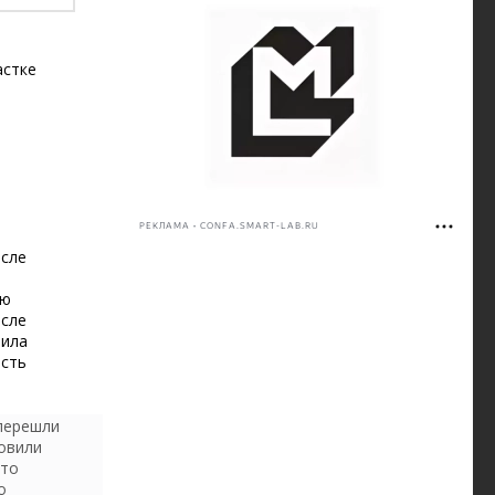
астке
РЕКЛАМА • CONFA.SMART-LAB.RU
осле
ую
осле
оила
ость
 перешли
овили
Это
о