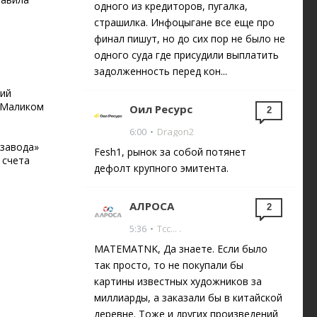
одного из кредиторов, пугалка,
страшилка. Инфоцыгане все еще про
финал пишут, но до сих пор не было не
одного суда где присудили выплатить
задолженность перед кон...
кий
 Маликом
Оил Ресурс
2
6:00
•
Dragon2
 завода»
Fesh1, рынок за собой потянет
 счета
дефолт крупного эмитента.
АЛРОСА
2
5:36
•
Тсс... .
MATEMATNK, Да знаете. Если было
так просто, то не покупали бы
картины известных художников за
миллиарды, а заказали бы в китайской
деревне. Тоже и других произведений