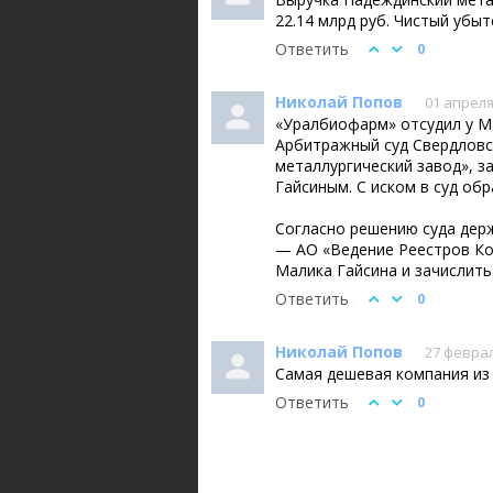
22.14 млрд руб. Чистый убыто
Ответить
0
Николай Попов
01 апреля
«Уралбиофарм» отсудил у Ма
Арбитражный суд Свердловс
металлургический завод», 
Гайсиным. С иском в суд о
Согласно решению суда дер
— АО «Ведение Реестров Ком
Малика Гайсина и зачислить
Ответить
0
Николай Попов
27 феврал
Самая дешевая компания из 
Ответить
0