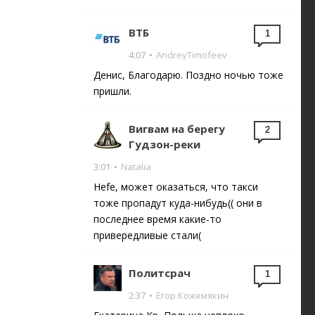
ВТБ
1
4:07
•
AndreyTimofeev
Денис, Благодарю. Поздно ночью тоже
пришли.
Вигвам на берегу
2
Гудзон-реки
3:01
•
Natalia
Hefe, может оказаться, что такси
тоже пропадут куда-нибудь(( они в
последнее время какие-то
привередливые стали(
Политсрач
1
2:37
•
Егор Кожемякин