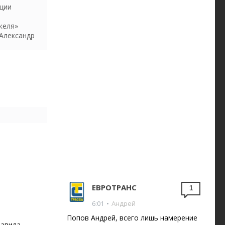
ации
келя»
 Александр
ЕВРОТРАНС
1
6:01
•
Андрей
Попов Андрей, всего лишь намерение
тавила