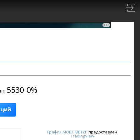
5530
0%
ап:
кций
График MOEX.METZP
предоставлен
TradingView