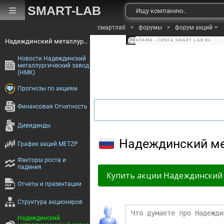
SMART-LAB
смартлаб
>
форумы
>
форум акций
Надеждинский металлургический завод (НМК)
РЕКЛАМА • CONFA.SMART-LAB.RU
Новости Надеждинский
металлургический завод
(НМК)
Прогнозы по акциям
Финансовая Отчетность
Дивиденды
Надеждинский ме
График акций METZP
Факторы роста и
падения
Купить акции Надеждинский 
Отчеты и презентации
Структура акционеров
Финаме
Надеждинский