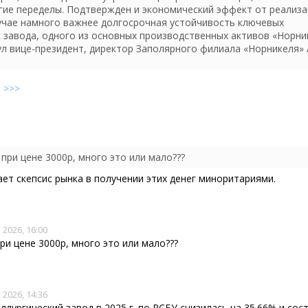
гие переделы. Подтвержден и экономический эффект от реализ
лучае намного важнее долгосрочная устойчивость ключевых
 завода, одного из основных производственных активов «Норни
ул вице-президент, директор Заполярного филиала «Норникеля»
е
>>>
5
 при цене 3000р, много это или мало???
ет скепсис рынка в получении этих денег миноритариями.
 2026, 16:00
ри цене 3000р, много это или мало???
 2026, 14:36
лургический завод в 2025 г. по РСБУ снизилась на 35.66% и сос