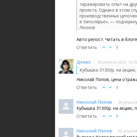
тиражировать опыт на дру
проекта. Однако в этом с
производственных цепочек
в Заполярье», — подчеркн
Леонов
Авто-репост. Читать в блог
Ответить
0
Денис
09 апреля 2026, 16:3
Кубышка 31300р. на акцию,
Николай Попов, цена отража
Ответить
0
Николай Попов
09 апреля
Кубышка 31300р. на акцию, п
Ответить
0
Николай Попов
03 апреля
Выручка Надеждинский метал