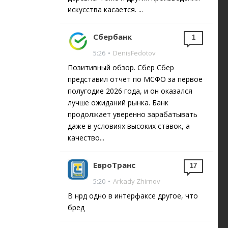
искусства касается. ...
Сбербанк
1
5:26
•
DenisFedotov
Позитивный обзор. Сбер Сбер
представил отчет по МСФО за первое
полугодие 2026 года, и он оказался
лучше ожиданий рынка. Банк
продолжает уверенно зарабатывать
даже в условиях высоких ставок, а
качество...
ЕвроТранс
17
5:20
•
Arkady Zhirnov
В нрд одно в интерфаксе другое, что
бред