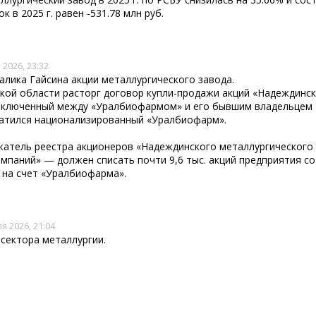
к в 2025 г. равен -531.78 млн руб.
 2026, 23:32
лика Гайсина акции металлургического завода.
кой области расторг договор купли-продажи акций «Надеждинс
заключенный между «Уралбиофармом» и его бывшим владельцем
братился национализированный «Уралбиофарм».
жатель реестра акционеров «Надеждинского металлургического
паний» — должен списать почти 9,6 тыс. акций предприятия со
 на счет «Уралбиофарма».
я 2026, 21:04
сектора металлургии.