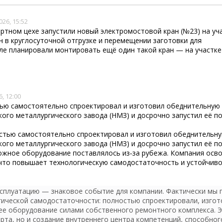
стиций
026, 15:52
ортном цехе запустили новый электромостовой кран (№23) на уч
 в круглосуточной отгрузке и перемещении заготовки для
ле планировали монтировать ещё один такой кран — на участке
, 12:00
ью самостоятельно спроектировал и изготовил обеднительную
ого металлургического завода (НМЗ) и досрочно запустил её п
стью самостоятельно спроектировал и изготовил обеднительн
ого металлургического завода (НМЗ) и досрочно запустил её п
ложное оборудование поставлялось из‑за рубежа. Компания осв
 что повышает технологическую самодостаточность и устойчив
ксплуатацию — знаковое событие для компании. Фактически мы
гической самодостаточности: полностью спроектировали, изгот
е оборудование силами собственного ремонтного комплекса. 
рта, но и создание внутреннего центра компетенций, способног