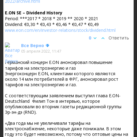
2022/archive.html
E.ON SE – Dividend History
Period: ***2017 * 2018 * 2019 ** 2020 * 2021
Dividend: €0,30 * €0,43 * €0,46 * €0,47 * €0,49
www.eon.com/en/investor-relations/stock/dividend.html
0
Ответить
Все Верно
05 апреля 2022, 11:47
Германский концерн E.ON анонсировал повышение
тарифов на электроэнергию и газ
Энергоконцерн E.ON, клиентами которого являются
около 14 млн потребителей в ФРГ, анонсировал рост
тарифов на электроэнергию и газ.
С соответствующим заявлением выступил глава E.ON-
Deutschland Филип Тон в интервью, которое
опубликовали во вторник газеты редакционной группы
Эр-эн-дэ (RND).
«Два года мы не увеличивали тарифы на
электроснабжение, некоторые даже понижали. В этом
году это будет невозможно, потому что оптовые цены на