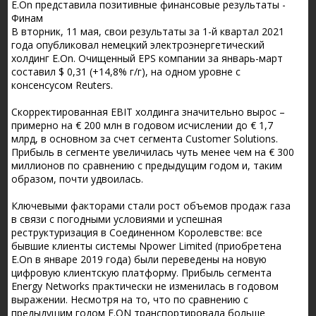
E.On представила позитивные финансовые результаты -
Финам
В вторник, 11 мая, свои результаты за 1-й квартал 2021
года опубликовал немецкий электроэнергетический
холдинг E.On. Очищенный EPS компании за январь-март
составил $ 0,31 (+14,8% г/г), на одном уровне с
консенсусом Reuters.
Скорректированная EBIT холдинга значительно вырос –
примерно на € 200 млн в годовом исчислении до € 1,7
млрд, в основном за счет сегмента Customer Solutions.
Прибыль в сегменте увеличилась чуть менее чем на € 300
миллионов по сравнению с предыдущим годом и, таким
образом, почти удвоилась.
Ключевыми факторами стали рост объемов продаж газа
в связи с погодными условиями и успешная
реструктуризация в Соединенном Королевстве: все
бывшие клиенты системы Npower Limited (приобретена
E.On в январе 2019 года) были переведены на новую
цифровую клиентскую платформу. Прибыль сегмента
Energy Networks практически не изменилась в годовом
выражении. Несмотря на то, что по сравнению с
предыдущим годом E.ON транспортировала больше