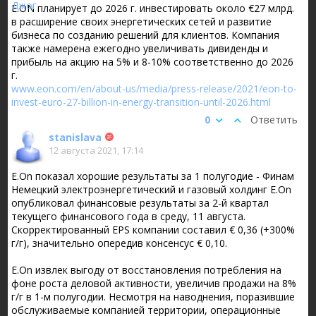
E.ON планирует до 2026 г. инвестировать около €27 млрд.
в расширение своих энергетических сетей и развитие
бизнеса по созданию решений для клиентов. Компания
также намерена ежегодно увеличивать дивиденды и
прибыль на акцию на 5% и 8-10% соответственно до 2026
г.
www.eon.com/en/about-us/media/press-release/2021/eon-to-
invest-euro-27-billion-in-energy-transition-until-2026.html
0
Ответить
stanislava
12 августа 2021, 17:14
E.On показал хорошие результаты за 1 полугодие - Финам
Немецкий электроэнергетический и газовый холдинг E.On
опубликовал финансовые результаты за 2-й квартал
текущего финансового года в среду, 11 августа.
Скорректированный EPS компании составил € 0,36 (+300%
г/г), значительно опередив консенсус € 0,10.
E.On извлек выгоду от восстановления потребления на
фоне роста деловой активности, увеличив продажи на 8%
г/г в 1-м полугодии. Несмотря на наводнения, поразившие
обслуживаемые компанией территории, операционные