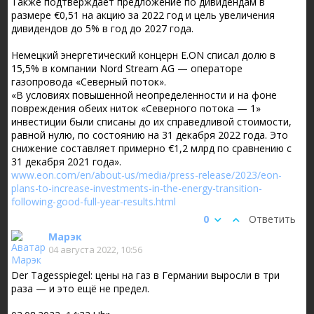
Также подтверждает предложение по дивидендам в
размере €0,51 на акцию за 2022 год и цель увеличения
дивидендов до 5% в год до 2027 года.
Немецкий энергетический концерн E.ON списал долю в
15,5% в компании Nord Stream AG — операторе
газопровода «Северный поток».
«В условиях повышенной неопределенности и на фоне
повреждения обеих ниток «Северного потока — 1»
инвестиции были списаны до их справедливой стоимости,
равной нулю, по состоянию на 31 декабря 2022 года. Это
снижение составляет примерно €1,2 млрд по сравнению с
31 декабря 2021 года».
www.eon.com/en/about-us/media/press-release/2023/eon-
plans-to-increase-investments-in-the-energy-transition-
following-good-full-year-results.html
0
Ответить
Марэк
04 августа 2022, 10:56
Der Tagesspiegel: цены на газ в Германии выросли в три
раза — и это ещё не предел.