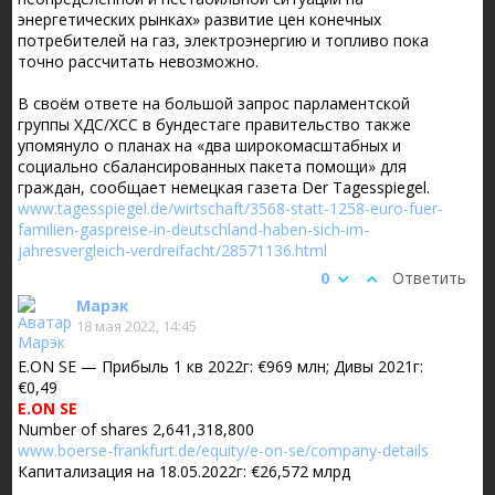
энергетических рынках» развитие цен конечных
потребителей на газ, электроэнергию и топливо пока
точно рассчитать невозможно.
В своём ответе на большой запрос парламентской
группы ХДС/ХСС в бундестаге правительство также
упомянуло о планах на «два широкомасштабных и
социально сбалансированных пакета помощи» для
граждан, сообщает немецкая газета Der Tagesspiegel.
www.tagesspiegel.de/wirtschaft/3568-statt-1258-euro-fuer-
familien-gaspreise-in-deutschland-haben-sich-im-
jahresvergleich-verdreifacht/28571136.html
0
Ответить
Марэк
18 мая 2022, 14:45
E.ON SE — Прибыль 1 кв 2022г: €969 млн; Дивы 2021г:
€0,49
E.ON SE
Number of shares 2,641,318,800
www.boerse-frankfurt.de/equity/e-on-se/company-details
Капитализация на 18.05.2022г: €26,572 млрд