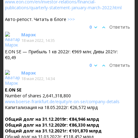
www.eon.com/en/investor-relations/financial-
publications/quarterly-statement-january-march-2022.html
Авто-репост. Читать в блоге
>>>
0
Ответить
Марэк
18 мая 2022, 14:35
E.ON SE — Прибыль 1 кв 2022г: €969 млн; Дивы 2021г:
€0,49
0
Ответить
Марэк
18 мая 2022, 14:34
E.ON SE
Number of shares 2,641,318,800
www.boerse-frankfurt.de/equity/e-on-se/company-details
Капитализация на 18.05.2022г: €26,572 млрд
Общий долг на 31.12.2019г: €84,946 млрд
Общий долг на 31.12.2020г: €86,330 млрд
Общий долг на 31.12.2021г: €101,870 млрд
Общий долг на 31.03.2022г: €118,452 млрд