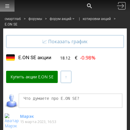
смартлаб
>
форумы
>
форум акций
|
котировки акций
>
E.ON SE
€
-0.98%
E.ON SE акции
18.12
Купить акции E.ON SE
Финаме
БКС Мир Инвестиций
Марэк
15 марта 2023, 16:53