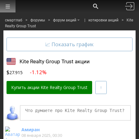
смартлаб
>
форумы
>
форум акций
|
котировки акций
>
Kite
Realty Group Trust
Kite Realty Group Trust акции
$
-1.12%
27.915
Купить акции Kite Realty Group Trust
Финаме
БКС Мир Инвестиций
Амиран
08 января 2025, 00:30