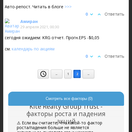
Авто-репост. Читать в блоге
>>>
0
Ответить
Амиран
29 апреля 2021, 00:30
сегодня ожидаем: KRG отчет. Прогн.EPS -$0,05
см.
календарь по акциям
0
Ответить
←
1
2
→
Смотреть все факторы (0)
Kite Realty Group Trust -
факторы роста и падения
акций
⚠️ Если вы считаете, что какой-то фактор
роста/падения больше не является