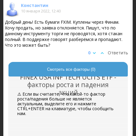
Константин
10 января 2022, 12:40
Добрый день! Есть бумаги FXIM. Куплены через Финам.
Хочу продать, но заявка отклоняется. Пишут, что по
данному инструменту торги не проводятся, хотя стакан
полный. В поддержке говорят разберёмся и пропадают.
Что это может быть?
0
Ответить
Смотреть все факторы (0)
FINEX USA INF TECH UCITS ETF -
факторы роста и падения
акций
⚠️ Если вы считаете, что какой-то фактор
роста/падения больше не является
актуальным, выделите его и нажмите
CTRL+ENTER на клавиатуре, чтобы сообщить
нам.