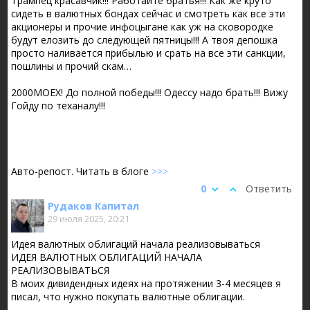
Трампец красавчик!!! Работайте братья!!! Как же круто
сидеть в валютных бондах сейчас и смотреть как все эти
акционеры и прочие инфоцыгане как уж на сковородке
будут елозить до следующей пятницы!!! А твоя депошка
просто наливается прибылью и срать на все эти санкции,
пошлины и прочий скам…
2000MOEX! До полной победы!!! Одессу надо брать!!! Вижу
Гойду по теханалу!!!
Авто-репост. Читать в блоге
>>>
0
Ответить
Рудаков Капитал
29 июля 2025, 20:21
Идея валютных облигаций начала реализовываться
ИДЕЯ ВАЛЮТНЫХ ОБЛИГАЦИЙ НАЧАЛА
РЕАЛИЗОВЫВАТЬСЯ
В моих дивидендных идеях на протяжении 3-4 месяцев я
писал, что нужно покупать валютные облигации.