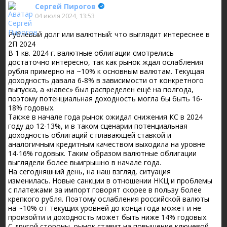
Сергей Пирогов
04 июля 2024, 13:53
Рублевый долг или валютный: что выглядит интереснее в
2П 2024
В 1 кв. 2024 г. валютные облигации смотрелись
достаточно интересно, так как рынок ждал ослабления
рубля примерно на ~10% к основным валютам. Текущая
доходность давала 6-8% в зависимости от конкретного
выпуска, а «навес» был распределен ещё на полгода,
поэтому потенциальная доходность могла бы быть 16-
18% годовых.
Также в начале года рынок ожидал снижения КС в 2024
году до 12-13%, и в таком сценарии потенциальная
доходность облигаций с плавающей ставкой и
аналогичным кредитным качеством выходила на уровне
14-16% годовых. Таким образом валютные облигации
выглядели более выигрышно в начале года.
На сегодняшний день, на наш взгляд, ситуация
изменилась. Новые санкции в отношении НКЦ и проблемы
с платежами за импорт говорят скорее в пользу более
крепкого рубля. Поэтому ослабления российской валюты
на ~10% от текущих уровней до конца года может и не
произойти и доходность может быть ниже 14% годовых.
С другой стороны, рынок ставит на повышение ключевой