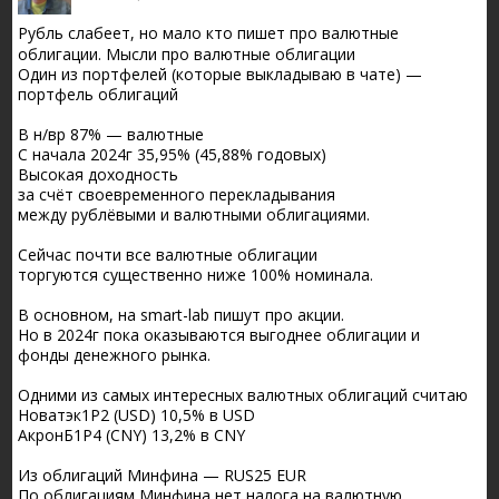
Рубль слабеет, но мало кто пишет про валютные
облигации. Мысли про валютные облигации
Один из портфелей (которые выкладываю в чате) —
портфель облигаций
В н/вр 87% — валютные
С начала 2024г 35,95% (45,88% годовых)
Высокая доходность
за счёт своевременного перекладывания
между рублёвыми и валютными облигациями.
Сейчас почти все валютные облигации
торгуются существенно ниже 100% номинала.
В основном, на smart-lab пишут про акции.
Но в 2024г пока оказываются выгоднее облигации и
фонды денежного рынка.
Одними из самых интересных валютных облигаций считаю
Новатэк1Р2 (USD) 10,5% в USD
АкронБ1Р4 (CNY) 13,2% в CNY
Из облигаций Минфина — RUS25 EUR
По облигациям Минфина нет налога на валютную