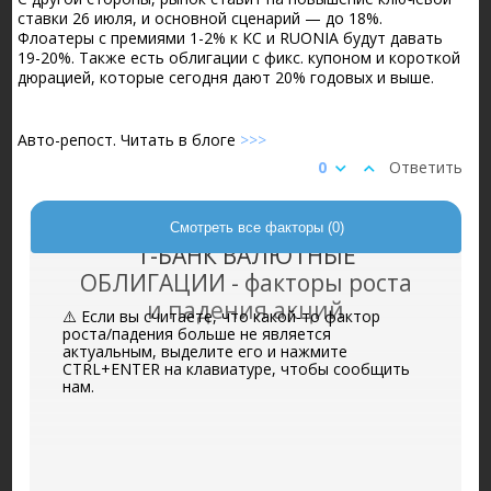
ставки 26 июля, и основной сценарий — до 18%.
Флоатеры с премиями 1-2% к КС и RUONIA будут давать
19-20%. Также есть облигации с фикс. купоном и короткой
дюрацией, которые сегодня дают 20% годовых и выше.
Авто-репост. Читать в блоге
>>>
0
Ответить
Смотреть все факторы (0)
Т-БАНК ВАЛЮТНЫЕ
ОБЛИГАЦИИ - факторы роста
и падения акций
⚠️ Если вы считаете, что какой-то фактор
роста/падения больше не является
актуальным, выделите его и нажмите
CTRL+ENTER на клавиатуре, чтобы сообщить
нам.