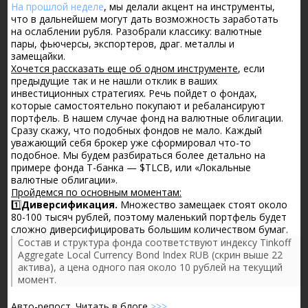
На прошлой неделе
, мы делали акцент на инструменты,
что в дальнейшем могут дать возможность заработать
на ослаблении рубля. Разобрали классику: валютные
пары, фьючерсы, экспортеров, драг. металлы и
замещайки.
Хочется рассказать еще об одном инструменте
, если
предыдущие так и не нашли отклик в ваших
инвестиционных стратегиях. Речь пойдет о фондах,
которые самостоятельно покупают и ребалансируют
портфель. В нашем случае фонд на валютные облигации.
Сразу скажу, что подобных фондов не мало. Каждый
уважающий себя брокер уже сформировал что-то
подобное. Мы будем разбираться более детально на
примере фонда Т-банка — $TLCB, или «Локальные
валютные облигации».
Пройдемся по основным моментам:
1️⃣
Диверсификация.
Множество замещаек стоят около
80-100 тысяч рублей, поэтому маленький портфель будет
сложно диверсифицировать большим количеством бумаг.
Состав и структура фонда соответствуют индексу Tinkoff
Aggregate Local Currency Bond Index RUB (скрин выше 22
актива), а цена одного пая около 10 рублей на текущий
момент.
Авто-репост. Читать в блоге
>>>