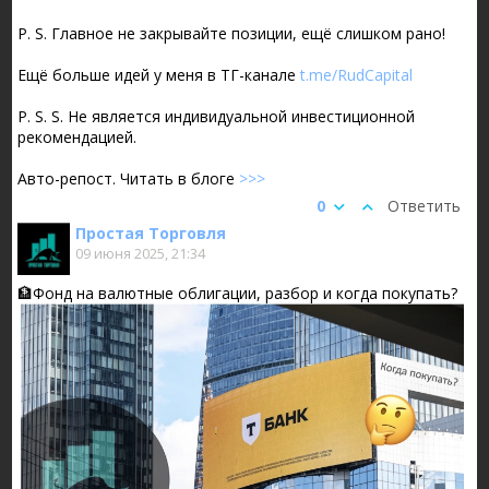
P. S. Главное не закрывайте позиции, ещë слишком рано!
Ещë больше идей у меня в ТГ-канале
t.me/RudCapital
P. S. S. Не является индивидуальной инвестиционной
рекомендацией.
Авто-репост. Читать в блоге
>>>
0
Ответить
Простая Торговля
09 июня 2025, 21:34
🏦Фонд на валютные облигации, разбор и когда покупать?