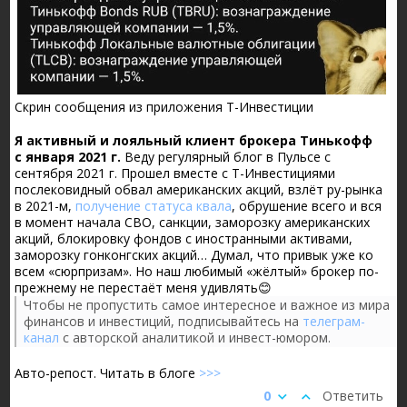
Скрин сообщения из приложения Т-Инвестиции
Я активный и лояльный клиент брокера Тинькофф
с января 2021 г.
Веду регулярный блог в Пульсе с
сентября 2021 г. Прошел вместе с Т-Инвестициями
послековидный обвал американских акций, взлёт ру-рынка
в 2021-м,
получение статуса квала
, обрушение всего и вся
в момент начала CBO, санкции, заморозку американских
акций, блокировку фондов с иностранными активами,
заморозку гонконгских акций… Думал, что привык уже ко
всем «сюрпризам». Но наш любимый «жёлтый» брокер по-
прежнему не перестаёт меня удивлять😊
Чтобы не пропустить самое интересное и важное из мира
финансов и инвестиций, подписывайтесь на
телеграм-
канал
с авторской аналитикой и инвест-юмором.
Авто-репост. Читать в блоге
>>>
0
Ответить