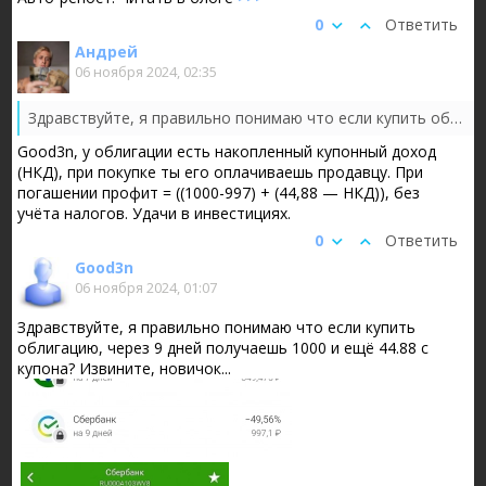
0
Ответить
Андрей
06 ноября 2024, 02:35
Здравствуйте, я правильно понимаю что если купить облигацию, через 9 дней получаешь 1000 и ещё 44.88 с купона? Извините, новичок...
Good3n, у облигации есть накопленный купонный доход
(НКД), при покупке ты его оплачиваешь продавцу. При
погашении профит = ((1000-997) + (44,88 — НКД)), без
учёта налогов. Удачи в инвестициях.
0
Ответить
Good3n
06 ноября 2024, 01:07
Здравствуйте, я правильно понимаю что если купить
облигацию, через 9 дней получаешь 1000 и ещё 44.88 с
купона? Извините, новичок...