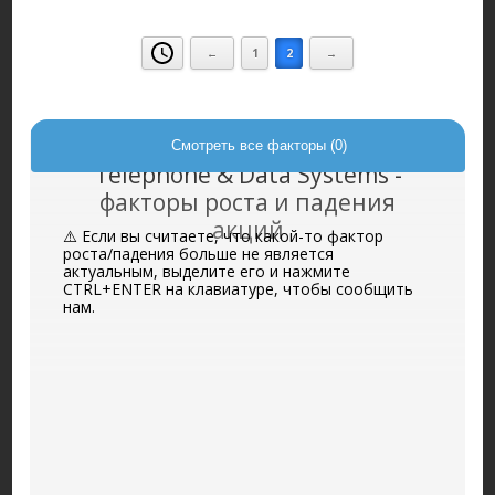
←
1
2
→
Смотреть все факторы (0)
Telephone & Data Systems -
факторы роста и падения
акций
⚠️ Если вы считаете, что какой-то фактор
роста/падения больше не является
актуальным, выделите его и нажмите
CTRL+ENTER на клавиатуре, чтобы сообщить
нам.