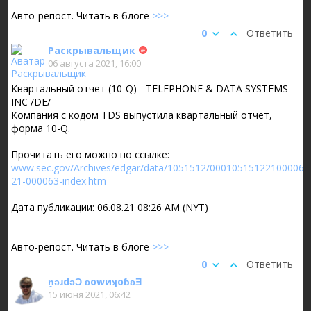
Авто-репост. Читать в блоге
>>>
0
Ответить
Раскрывальщик
06 августа 2021, 16:00
Квартальный отчет (10-Q) - TELEPHONE & DATA SYSTEMS
INC /DE/
Компания с кодом TDS выпустила квартальный отчет,
форма 10-Q.
Прочитать его можно по ссылке:
www.sec.gov/Archives/edgar/data/1051512/000105151221000063
21-000063-index.htm
Дата публикации: 06.08.21 08:26 AM (NYT)
Авто-репост. Читать в блоге
>>>
0
Ответить
n̯ǝɹdǝƆ ʚоwиʞоɓʚƎ
15 июня 2021, 06:42