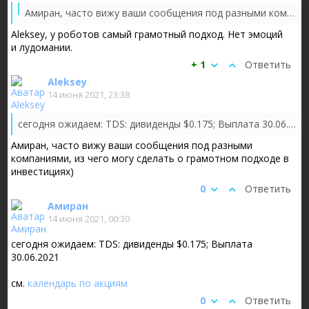
сегодня ожидаем: TDS: дивиденды $0.175; Выплата 30.06.202
Амиран, часто вижу ваши сообщения под разными компаниями, из чего могу сделать о грамотном подходе в инвестициях)
Aleksey, у роботов самый грамотный подход. Нет эмоций
и лудомании.
+ 1
Ответить
Aleksey
14 июня 2021, 23:38
сегодня ожидаем: TDS: дивиденды $0.175; Выплата 30.06.2021
Амиран, часто вижу ваши сообщения под разными
компаниями, из чего могу сделать о грамотном подходе в
инвестициях)
0
Ответить
Амиран
14 июня 2021, 00:30
сегодня ожидаем: TDS: дивиденды $0.175; Выплата
30.06.2021
см.
календарь по акциям
0
Ответить