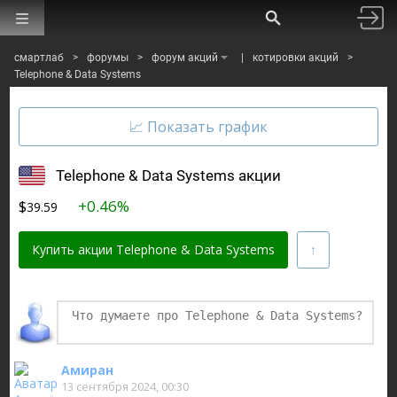
смартлаб
>
форумы
>
форум акций
|
котировки акций
>
Telephone & Data Systems
Telephone & Data Systems акции
$
+0.46%
39.59
Купить акции Telephone & Data Systems
Финаме
БКС Мир Инвестиций
Амиран
13 сентября 2024, 00:30