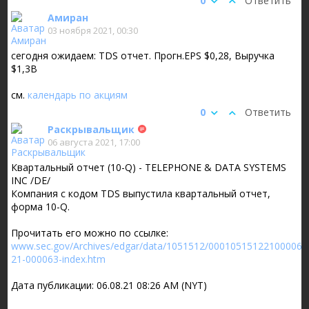
0
Ответить
Амиран
03 ноября 2021, 00:30
сегодня ожидаем: TDS отчет. Прогн.EPS $0,28, Выручка
$1,3B
см.
календарь по акциям
0
Ответить
Раскрывальщик
06 августа 2021, 17:00
Квартальный отчет (10-Q) - TELEPHONE & DATA SYSTEMS
INC /DE/
Компания с кодом TDS выпустила квартальный отчет,
форма 10-Q.
Прочитать его можно по ссылке:
www.sec.gov/Archives/edgar/data/1051512/000105151221000063
21-000063-index.htm
Дата публикации: 06.08.21 08:26 AM (NYT)