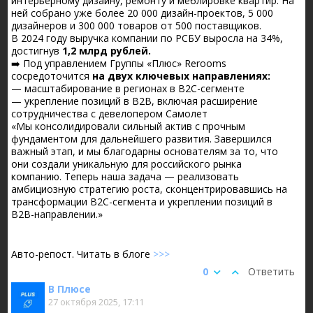
интерьерному дизайну, ремонту и меблировке квартир. На
ней собрано уже более 20 000 дизайн-проектов, 5 000
дизайнеров и 300 000 товаров от 500 поставщиков.
В 2024 году выручка компании по РСБУ выросла на 34%,
достигнув
1,2 млрд рублей.
➡️ Под управлением Группы «Плюс» Rerooms
сосредоточится
на двух ключевых направлениях:
— масштабирование в регионах в B2C-сегменте
— укрепление позиций в B2B, включая расширение
сотрудничества с девелопером Самолет
«Мы консолидировали сильный актив с прочным
фундаментом для дальнейшего развития. Завершился
важный этап, и мы благодарны основателям за то, что
они создали уникальную для российского рынка
компанию. Теперь наша задача — реализовать
амбициозную стратегию роста, сконцентрировавшись на
трансформации B2C-сегмента и укреплении позиций в
B2B-направлении.»
Авто-репост. Читать в блоге
>>>
0
Ответить
В Плюсе
27 октября 2025, 17:11