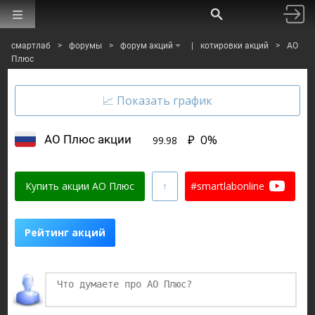
смартлаб
>
форумы
>
форум акций
|
котировки акций
>
АО
Плюс
₽
0%
АО Плюс акции
99.98
Купить акции АО Плюс
#smartlabonline
Рейтинг акций
Финаме
БКС Мир Инвестиций