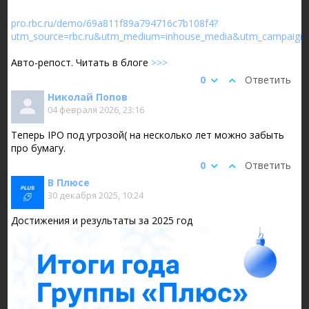
pro.rbc.ru/demo/69a811f89a794716c7b108f4?
utm_source=rbc.ru&utm_medium=inhouse_media&utm_campaign=
Авто-репост. Читать в блоге
>>>
0
Ответить
Николай Попов
04 февраля 2026, 23:16
Теперь IPO под угрозой( на несколько лет можно забыть
про бумагу.
0
Ответить
В Плюсе
30 декабря 2025, 10:24
Достижения и результаты за 2025 год