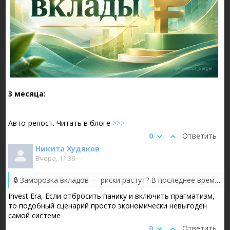
3 месяца:
Авто-репост. Читать в блоге
>>>
0
Ответить
Никита Худяков
Вчера, 11:38
​​🔒 Заморозка вкладов — риски растут?
В последнее время снова активизировались разговоры про заморозку вкладов. Напомним, что в прошлый раз...
Invest Era, Если отбросить панику и включить прагматизм,
то подобный сценарий просто экономически невыгоден
самой системе
0
Ответить