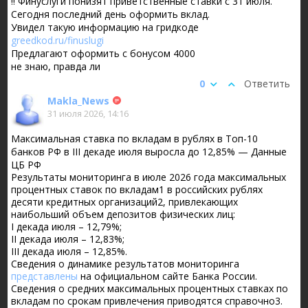
‼️ Финуслуги понизят приветственные ставки с 31 июля.
Сегодня последний день оформить вклад.
Увидел такую информацию на гридкоде
greedkod.ru/finuslugi
Предлагают оформить с бонусом 4000
не знаю, правда ли
0
Ответить
Makla_News
31 июля 2026, 14:16
Максимальная ставка по вкладам в рублях в Топ-10
банков РФ в III декаде июля выросла до 12,85% — Данные
ЦБ РФ
Результаты мониторинга в июле 2026 года максимальных
процентных ставок по вкладам1 в российских рублях
десяти кредитных организаций2, привлекающих
наибольший объем депозитов физических лиц:
I декада июля – 12,79%;
II декада июля – 12,83%;
III декада июля – 12,85%.
Сведения о динамике результатов мониторинга
представлены
на официальном сайте Банка России.
Сведения о средних максимальных процентных ставках по
вкладам по срокам привлечения приводятся справочно3.