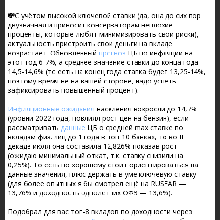
💸
С учётом высокой ключевой ставки (
да, она до сих пор
двузначная и приносит консерваторам неплохие
проценты, которые любят минимизировать свои риски
),
актуальность пристроить свои деньги на вкладе
возрастает. Обновлённый
прогноз
ЦБ по инфляции на
этот год 6-7%, а среднее значение ставки до конца года
14,5-14,6% (
то есть на конец года ставка будет 13,25-14%,
поэтому время не на вашей стороне, надо успеть
зафиксировать повышенный процент
).
Инфляционные ожидания
населения возросли до 14,7%
(
уровни 2022 года, повлиял рост цен на бензин
), если
рассматривать
данные
ЦБ о средней max ставке по
вкладам физ. лиц до 1 года в топ-10 банках, то во II
декаде июля она составила 12,826% показав рост
(
ожидаю минимальный откат, т.к. ставку снизили на
0,25%
). То есть по хорошему стоит ориентироваться на
данные значения, плюс держать в уме ключевую ставку
(
для более опытных я бы смотрел ещё на RUSFAR —
13,76% и доходность однолетних ОФЗ — 13,6%
).
Подобрал для вас топ-8 вкладов по доходности через