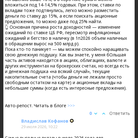
вложиться под 14-14,5% годовых. При этом, ставки по
вкладам тоже подтянулись, легко можно разместить
деньги по ставку до 15%, а если поискать акционные
предложения, то можно даже под 25% найти.
👆 Основная причина роста доходностей — изменение
ожиданий по ставке ЦБ РФ, пересмотр инфляционных
ожиданий и бегство в наличку (в 1п2026 объем наличных
в обращении вырос на 500 млрд р).
Пока кто-то паникует — мы можем спокойно наращивать
свою денежную подушку. Как вы знаете, у меня бОльшая
часть активов находится в акциях, облигациях, валюте и
других инструментах на брокерских счетах, но всегда есть
и денежная подушка «на всякий случай», текущие
накопительные счета (чтобы деньги не лежали просто
свободным остатком на карте) и акционные вклады на
небольшие суммы (когда есть интересные предложения).
Авто-репост. Читать в блоге
>>>
0
Ответить
Владислав Кофанов
29 июля 2026, 10:22
Самые выгодные вклады в июле 2026 года для