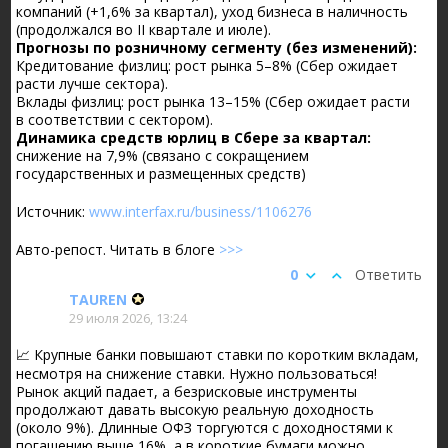
компаний (+1,6% за квартал), уход бизнеса в наличность
(продолжался во II квартале и июле).
Прогнозы по розничному сегменту (без изменений):
Кредитование физлиц: рост рынка 5–8% (Сбер ожидает
расти лучше сектора).
Вклады физлиц: рост рынка 13–15% (Сбер ожидает расти
в соответствии с сектором).
Динамика средств юрлиц в Сбере за квартал:
снижение на 7,9% (связано с сокращением
государственных и размещенных средств)
Источник:
www.interfax.ru/business/1106276
Авто-репост. Читать в блоге
>>>
0
Ответить
TAUREN
29 июля 2026, 13:24
📈 Крупные банки повышают ставки по коротким вкладам,
несмотря на снижение ставки. Нужно пользоваться!
Рынок акций падает, а безрисковые инструменты
продолжают давать высокую реальную доходность
(около 9%). Длинные ОФЗ торгуются с доходностями к
погашению выше 16%, а в короткие бумаги можно