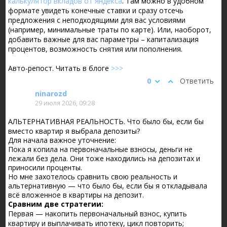
калькулятор вкладов от Яндекса
. Там можно в удобном
формате увидеть конечные ставки и сразу отсечь
предложения с неподходящими для вас условиями
(
например, минимальные траты по карте
). Или, наоборот,
добавить важные для вас параметры – капитализация
процентов, возможность снятия или пополнения.
Авто-репост. Читать в блоге
>>>
0
Ответить
ninarozd
29 июля 2026, 09:28
АЛЬТЕРНАТИВНАЯ РЕАЛЬНОСТЬ. Что было бы, если бы
вместо квартир я выбрала депозиты?
Для начала важное уточнение:
Пока я копила на первоначальные взносы, деньги не
лежали без дела. Они тоже находились на депозитах и
приносили проценты.
Но мне захотелось сравнить свою реальность и
альтернативную — что было бы, если бы я откладывала
всё вложенное в квартиры на депозит.
Сравним две стратегии:
Первая — накопить первоначальный взнос, купить
квартиру и выплачивать ипотеку, цикл повторить;