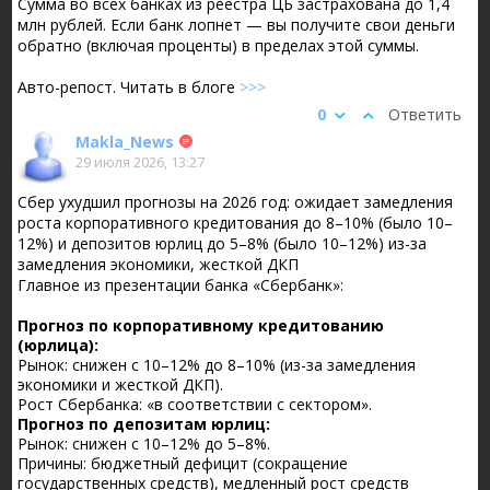
Сумма во всех банках из реестра ЦБ застрахована до 1,4
млн рублей. Если банк лопнет — вы получите свои деньги
обратно (включая проценты) в пределах этой суммы.
Авто-репост. Читать в блоге
>>>
0
Ответить
Makla_News
29 июля 2026, 13:27
Сбер ухудшил прогнозы на 2026 год: ожидает замедления
роста корпоративного кредитования до 8–10% (было 10–
12%) и депозитов юрлиц до 5–8% (было 10–12%) из-за
замедления экономики, жесткой ДКП
Главное из презентации банка «Сбербанк»:
Прогноз по корпоративному кредитованию
(юрлица):
Рынок: снижен с 10–12% до 8–10% (из-за замедления
экономики и жесткой ДКП).
Рост Сбербанка: «в соответствии с сектором».
Прогноз по депозитам юрлиц:
Рынок: снижен с 10–12% до 5–8%.
Причины: бюджетный дефицит (сокращение
государственных средств), медленный рост средств