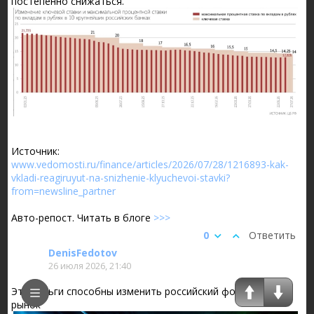
постепенно снижаться.
Источник:
www.vedomosti.ru/finance/articles/2026/07/28/1216893-kak-
vkladi-reagiruyut-na-snizhenie-klyuchevoi-stavki?
from=newsline_partner
Авто-репост. Читать в блоге
>>>
0
Ответить
DenisFedotov
26 июля 2026, 21:40
Эти деньги способны изменить российский фондовый
рынок