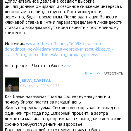
Дополнительное давление создают высокие
инфляционные ожидания и сезонное снижение интереса к
депозитам в период отпусков. Рост доходности,
вероятно, будет временным. После адаптации банков к
ключевой ставке в 14% и перераспределения ликвидности
ставки по вкладам могут снова перейти к постепенному
снижению.
Источник:
www.forbes.ru/finansy/565985-pocemu-
dohodnosti-po-vkladam-rastut-vopreki-snizeniu-klucevoj-
stavki?utm_source=forbes&utm_campaign=lnews
Авто-репост. Читать в блоге
>>>
0
Ответить
JEEVA_CAPITAL
03 августа 2026, 09:33
Как банки наказывают когда срочно нужны деньги и
почему биржа платит за каждый день
Жизнь непредсказуема. Сегодня вы открываете вклад на
один или три года под шикарный процент, а завтра
ломается машина, подворачивается выгодная сделка или
срочно требуются деньги на здоровье.
Большинство людей в этот момент идут в банк,