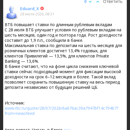
0
Ответить
Eduard_X
28 июля 2026, 08:31
ВТБ повышает ставки по длинным рублевым вкладам
С 28 июля ВТБ улучшает условия по рублевым вкладам на
шесть месяцев, один год и полтора года. Рост доходности
составит до 1,9 п.п., сообщили в банке.
Максимальная ставка по депозитам на шесть месяцев для
розничных клиентов достигнет 13,4% годовых, для
клиентов Привилегий — 13,5%, для клиентов Private
Banking — 13,6%.
В банке считают, что на фоне цикла снижения ключевой
ставки сейчас подходящий момент для фиксации высокой
доходности на срок 6–12 месяцев и более. Такой вклад
позволяет сохранить повышенную ставку на весь период
депозита независимо от будущих решений ЦБ.
Источник:
www.rbc.ru/quote/28/07/2026/6a676ac39a7947bf14c794b7?
from=newsfeed
Авто-репост. Читать в блоге
>>>