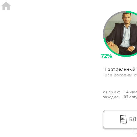
72%
Портфельный 
Все доходны о
с нами с:
14 июл
заходил:
07 авг
БЛ