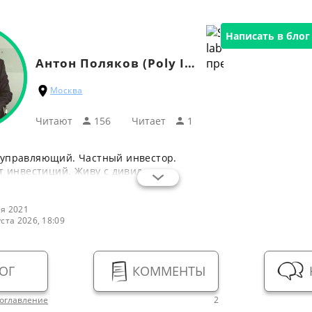
Написать в блог
Антон Поляков (Poly Invest)
Москва
Читают
156
Читаeт
1
управляющий. Частный инвестор.
т инвестиций. Живу с дивидендов.
я 2021
уста 2026, 18:09
ОГ
КОММЕНТЫ
оглавление
2