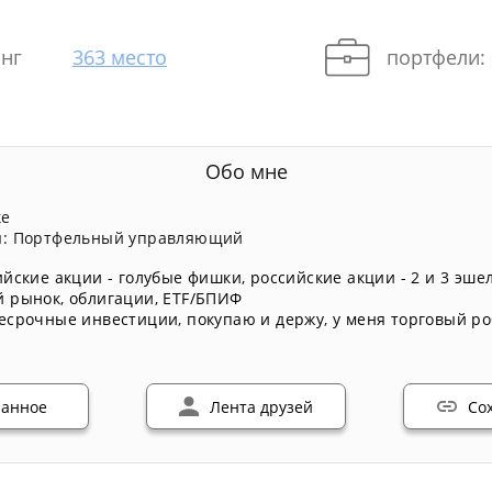
нг
363 место
портфели:
Обо мне
ке
ы: Портфельный управляющий
ийские акции - голубые фишки
,
российские акции - 2 и 3 эше
й рынок
,
облигации
,
ETF/БПИФ
есрочные инвестиции
,
покупаю и держу
,
у меня торговый ро
ранное
Лента друзей
Со