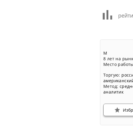
рейти
М
8 лет на рын
Место работ
Торгую:
росс
американски
Метод:
средн
аналитик
Изб