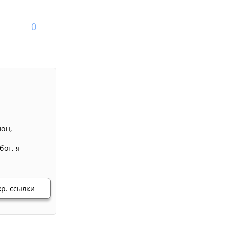
0
лон
,
бот
,
я
хр. ссылки