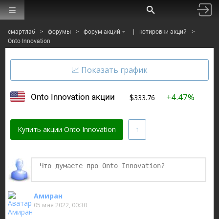
смартлаб
>
форумы
>
форум акций
|
котировки акций
>
Onto Innovation
$
+4.47%
Onto Innovation акции
333.76
Купить акции Onto Innovation
Финаме
БКС Мир Инвестиций
Амиран
05 мая 2022, 00:30