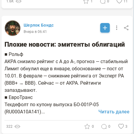
1.6К
1
0
11
Шерлок Бондс
Вчера в 06:41
Плохие новости: эмитенты облигаций
■ Рольф
АКРА снизило рейтинг с A до A-, прогноз — стабильный
Лимит обнулил еще в январе, обоснование — пост от
10.01. В феврале — снижение рейтинга от Эксперт РА
(BBB+ → BBB). Сейчас — от АКРА. Рейтинги
запаздывают.
■ ЕвроТранс
Техдефолт по купону выпуска БО-001Р-05
(RU000A10A141)...
Читать далее
322
0
0
3