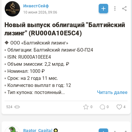
ИнвестСейф
10 июня 2026, 09:06
Новый выпуск облигаций "Балтийский
лизинг" (RU000A10E5C4)
🔶 ООО «Балтийский лизинг»
▫️ Облигации: Балтийский лизинг-БО-П24
▫️ ISIN: RU000A10EEE4
▫️ Объем эмиссии: 2,2 млрд. ₽
▫️ Номинал: 1000 ₽
▫️ Срок: на 2 года 11 мес.
▫️ Количество выплат в год: 12
▫️ Тип купона: постоянный...
Читать далее
524
0
0
4
Raptor_Capital