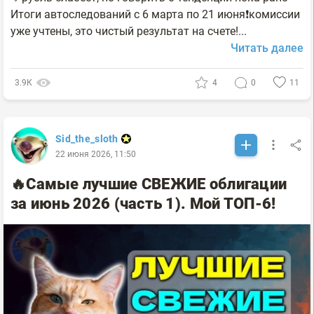
Итоги автоследований с 6 марта по 21 июня❗️комиссии
уже учтены, это чистый результат на счете!...
Читать далее
3.9К
4
0
11
Sid_the_sloth
22 июня 2026, 11:50
🔥Самые лучшие СВЕЖИЕ облигации
за июнь 2026 (часть 1). Мой ТОП-6!