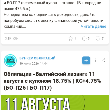
и БО-П17 (переменный купон – ставка ЦБ + спред не
выше 475 б.п.).
Но перед тем как оценивать доходность, давайте
попробуем сделать оценку финансовой устойчивости
компании....
Читать далее
3.8К
1
5
51
БУНКЕР ОБЛИГАЦИЙ
30 июля 2026, 14:44
Облигации «Балтийский лизинг» 11
августа с купоном 18.75% | КС+4.75%
(БО-П26 | БО-П17)