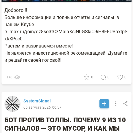
Доброго!!!
Больше информации и полные отчеты и сигналы в
нашем Клубе
в max.ru/join/qz8so3fCzMaIaXsiN0GSkiC9iH8FEUBaxtpS
xkXPsc0
Растем и развиваемся вместе!
Не является инвестиционной рекомендацией! Думайте
и решайте своей головой!!
178
0
0
0
SystemSignal
05 августа 2026, 00:57
БОТ ПРОТИВ ТОЛПЫ. ПОЧЕМУ 9 ИЗ 10
СИГНАЛОВ — ЭТО МУСОР, И КАК МЫ