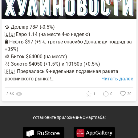
💲 Доллар 78₽ (-0.5%)
🇪🇺 Евро 1.14 (на месте 4-ю неделю)
🛢 Нефть $97 (+9%, третье спасибо Дональду подряд за
+35%)
🪙 Биток $64000 (на месте)
🥇 Золото $4050 (+1.5%) и 10150р (+0.5%)
🇷🇺 Прервалась 9-недельная подземная ракета
российского рынка!...
Читать далее
3.6К
1
0
20
Установите приложение Смартлаба: