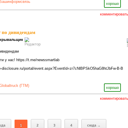
Башинформсвязь
хорошо
комментироват
т по дивидендам
крывальщик
дивидендам
 у нас! https://t.me/newssmartlab
e-disclosure.ru/portal/event.aspx?EventId=zr7cNlBPSkO5haG8htJbFw-B-B
Globaltruck (ГТМ)
хорошо
комментироват
уда
1
2
3
4
сюда →