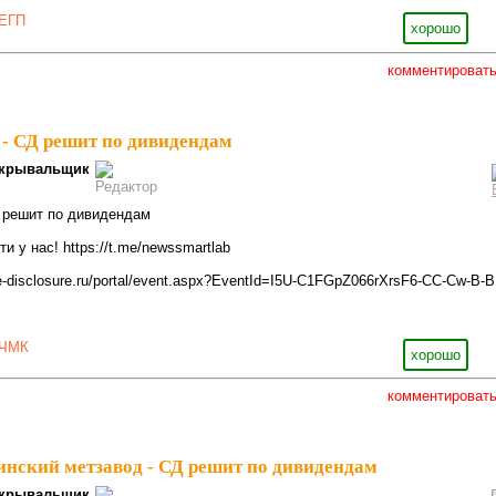
ЕГП
хорошо
комментироват
 - СД решит по дивидендам
крывальщик
Д решит по дивидендам
 у нас! https://t.me/newssmartlab
e-disclosure.ru/portal/event.aspx?EventId=I5U-C1FGpZ066rXrsF6-CC-Cw-B-B
ЧМК
хорошо
комментироват
шинский метзавод - СД решит по дивидендам
крывальщик