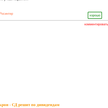
Росинтер
хорошо
комментироват
Акрон - СД решит по дивидендам