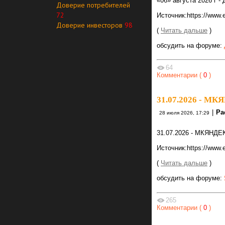
«06» августа 2026 г 
Доверие потребителей
72
Источник:https://www
Доверие инвесторов
98
(
Читать дальше
)
обсудить на форуме:
64
Комментарии (
0
)
31.07.2026 - МК
|
Ра
28 июля 2026, 17:29
31.07.2026 - МКЯНДЕ
Источник:https://www
(
Читать дальше
)
обсудить на форуме:
265
Комментарии (
0
)