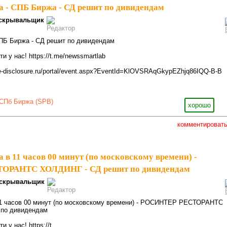
да - СПБ Биржа - СД решит по дивидендам
скрывальщик
СПБ Биржа - СД решит по дивидендам
 у нас! https://t.me/newssmartlab
e-disclosure.ru/portal/event.aspx?EventId=KlOVSRAqGkypEZhjq86IQQ-B-B
СПб Биржа (SPB)
хорошо
комментироват
а в 11 часов 00 минут (по московскому времени) -
ОРАНТС ХОЛДИНГ - СД решит по дивидендам
скрывальщик
 11 часов 00 минут (по московскому времени) - РОСИНТЕР РЕСТОРАНТС
 по дивидендам
у нас! https://t....