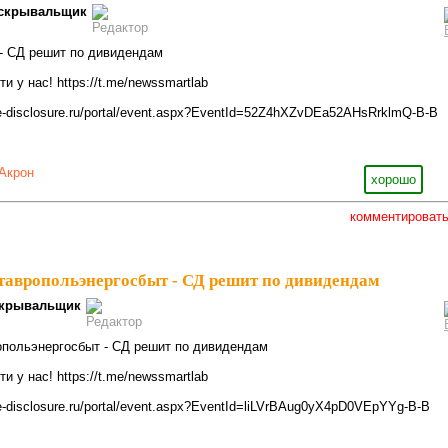
скрывальщик
н - СД решит по дивидендам
 у нас! https://t.me/newssmartlab
e-disclosure.ru/portal/event.aspx?EventId=52Z4hXZvDEa52AHsRrklmQ-B-B
Акрон
хорошо
комментироват
Ставропольэнергосбыт - СД решит по дивидендам
крывальщик
ропольэнергосбыт - СД решит по дивидендам
 у нас! https://t.me/newssmartlab
e-disclosure.ru/portal/event.aspx?EventId=liLVrBAug0yX4pD0VEpYYg-B-B