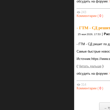
обсудить на форуме:
243
Комментарии (
0
)
- ГТМ - СД реши
|
Рас
25 мая 2026, 17:53
- ГТМ - СД решит по 
Самые быстрые новости
Источник:https://www.
(
Читать дальше
)
обсудить на форуме:
314
Комментарии (
0
)
← т