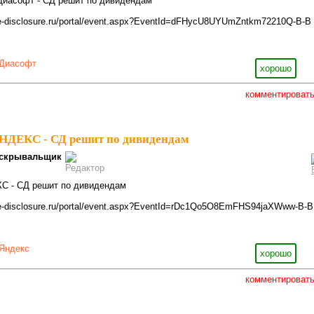
- Диасофт - СД решит по дивидендам
.e-disclosure.ru/portal/event.aspx?EventId=dFHycU8UYUmZntkm72210Q-B-B
Диасофт
хорошо
комментироват
ЯНДЕКС - СД решит по дивидендам
скрывальщик
КС - СД решит по дивидендам
.e-disclosure.ru/portal/event.aspx?EventId=rDc1Qo5O8EmFHS94jaXWww-B-B
Яндекс
хорошо
комментироват