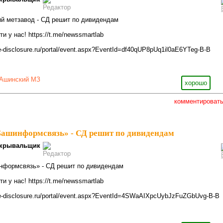
кий метзавод - СД решит по дивидендам
 у нас! https://t.me/newssmartlab
e-disclosure.ru/portal/event.aspx?EventId=df40qUP8pUq1il0aE6YTeg-B-B
Ашинский МЗ
хорошо
комментироват
 «Башинформсвязь» - СД решит по дивидендам
крывальщик
информсвязь» - СД решит по дивидендам
 у нас! https://t.me/newssmartlab
.e-disclosure.ru/portal/event.aspx?EventId=4SWaAIXpcUybJzFuZGbUvg-B-B