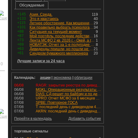
Обсуждаемые
+145
Азия. Среда.
119
+133
Это я хвастаюсь
40
+115
Летнее обострение. Как мошенники пытаются подсунуть кнопку "БАБЛО" девушкам
29
+101
Как правильно выбрать психолога. Показания к лечению
34
+88
Ситуация на текущий момент
9
+87
Мой портфль: последние действия и текущая структура. Краткий комментарий по всем позициям
16
+73
Лента МСФО 2 кв. 2026 г. - Окей, а где прибыль?
1
+69
НОВАТЭК: Отчет за 1-е полугодие 2026 - прибыль продолжает падать, но лучшее впереди, если не прилетит
8
+63
Дивиденды пришли, но пошли не туда
21
+61
Синдром бумажного миллионера
20
Лучшие записи за 24 часа
0
ь
Календарь:
акции
|
экономика
|
облигации
06/08
RAGR: закрытие реестра по дивидендам 16.48 руб
06/08
MGKL: Операционные результаты за 7 мес. 2026 г.
06/08
DIAS: СД решит по байбэку и по дивидендам
06/08
UPRO: Отчет МСФО за 6 месяцев 2026 года
07/08
SPBE: Повторное ГОСА
07/08
T: последний день с дивидендом 4.6 руб
07/08
AKRN: последний день с дивидендом 235 руб
Перейти в календарь
Добавить событие
торговые сигналы