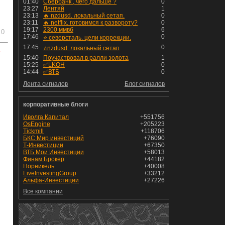
01:40
Сбербанк , чего дальше ?
0
23:27
Лентяй
1
23:13
🔥 nzdusd. локальный сетап.
0
23:11
🔥 netflix. готовимся к развороту?
0
19:17
2300 ммвб
6
0
17:46
0
⭐️ северсталь. цели коррекции.
17:45
0
⭐️nzdusd. локальный сетап
ь
15:40
Поучаствовал в ралли золота
1
15:25
✅LKOH
0
14:44
✅ВТБ
0
Лента сигналов
Блог сигналов
корпоративные блоги
Иволга Капитал
+551756
OsEngine
+205223
Tickmill
+118706
БКС Мир инвестиций
+76090
Т-Инвестиции
+67350
ВТБ Мои Инвестиции
+58013
Финам Брокер
+44182
Норникель
+40008
LiveInvestingGroup
+33212
Альфа-Инвестиции
+27226
Все компании