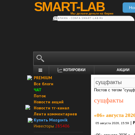
SMART-LAB
Но
Мы делаем деньги на бирже
РЕКЛАМА • CONFA.SMART-LAB.RU
КОТИРОВКИ
АКЦИИ
PREMIUM
Все блоги
ЧАТ
Постов с тегом "сущф
Поток
сущфакты
Новости акций
Новости тг-канал
Лента комментариев
«06» августа 202
Купить Mozgovik
|
05 августа 2026, 15:59
Инвесторы
285406