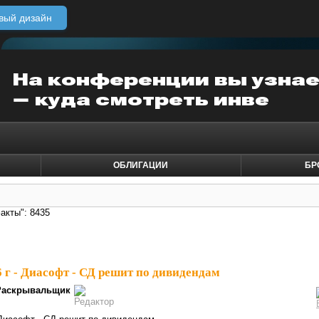
вый дизайн
ОБЛИГАЦИИ
БР
акты": 8435
6 г - Диасофт - СД решит по дивидендам
Раскрывальщик