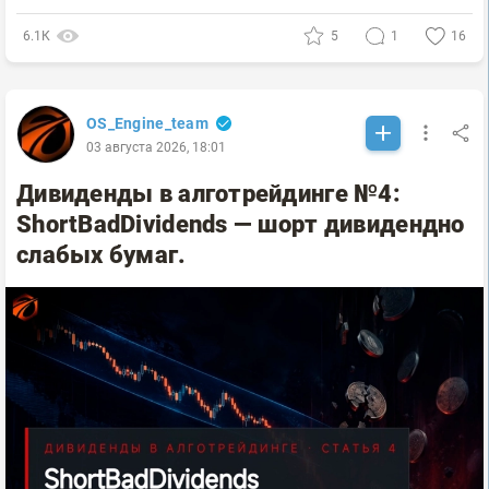
6.1К
5
1
16
OS_Engine_team
03 августа 2026, 18:01
Дивиденды в алготрейдинге №4:
ShortBadDividends — шорт дивидендно
слабых бумаг.