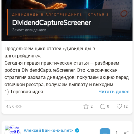
Продолжаем цикл статей «Дивиденды в
алготрейдинге».
Сегодня первая практическая статья — разбираем
робота DividendCaptureScreener. Это классическая
стратегия захвата дивидендов: покупаем акцию перед
отсечкой реестра, получаем выплату и выходим.
1) Торговая идея...
Читать далее
4.5К
2
0
12
Алексей Ван <o-s-a.net>