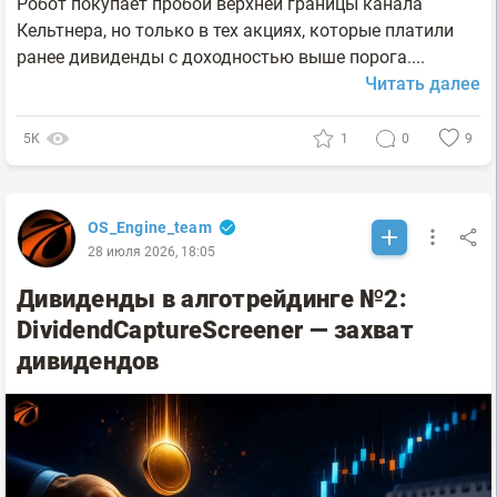
Робот покупает пробой верхней границы канала
Кельтнера, но только в тех акциях, которые платили
ранее дивиденды с доходностью выше порога....
Читать далее
5К
1
0
9
OS_Engine_team
28 июля 2026, 18:05
Дивиденды в алготрейдинге №2:
DividendCaptureScreener — захват
дивидендов