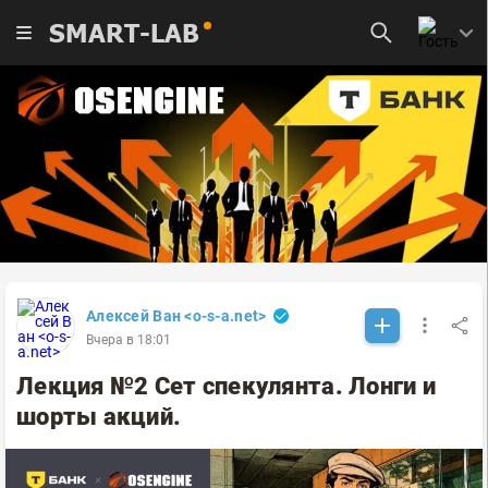
SMART-LAB
Алексей Ван <o-s-a.net>
Вчера в 18:01
Лекция №2 Сет спекулянта. Лонги и
шорты акций.