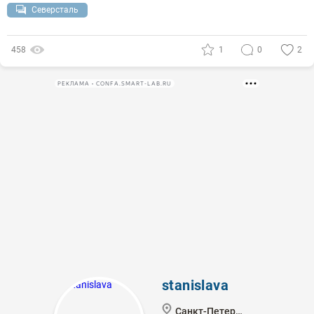
Северсталь
458
1
0
2
РЕКЛАМА • CONFA.SMART-LAB.RU
stanislava
Санкт-Петербург