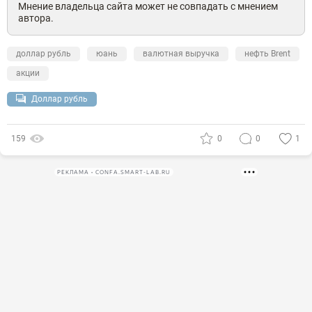
Мнение владельца сайта может не совпадать с мнением
автора.
доллар рубль
юань
валютная выручка
нефть Brent
акции
Доллар рубль
159
0
0
1
РЕКЛАМА • CONFA.SMART-LAB.RU