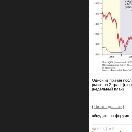
Одной из причин посл
рывок на 2 трлн. (гра
(недельный план)
(
Читать дальше
)
обсудить на форуме:
6.2К
|
★6