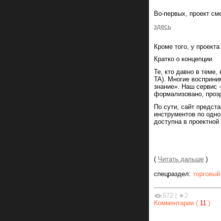
Во-первых, проект см
здесь
Кроме того, у проект
Кратко о концепции
Те, кто давно в теме
TA). Многие восприни
знание». Наш сервис 
формализовано, прозр
По сути, сайт предст
инструментов по одно
доступна в проектной 
(
Читать дальше
)
спецраздел:
торговый
572
|
★2
Комментарии (
11
)