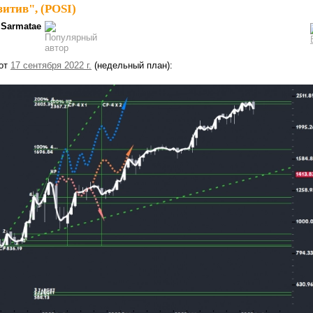
итив", (POSI)
Sarmatae
 от
17 сентября 2022 г.
(недельный план):