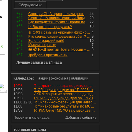
Обсуждаемые
+72
Санкции США пристрелили рост акций в России
44
ли
+62
Сенат США принял санкции Линдси Грэма против России
20
+59
Где находится Грузия : Европа или Азия
72
+56
18
📈 Валюта развернулась?
+46
💪 ОФЗ с самыми жирными фиксированными купонами
4
+44
Кто сейчас самый дешевый сбыт? Сводный пост по сбытовым компаниям по отчетам РСБУ за Q2 26г.
9
+42
Зеленоградский вайб
10
+41
Мысли по рынку.
7
3
+42
3
🚂 📬 РЖД против Почты России – Какие облигации выбрать?
+37
Трейдеры против иены
1
ь
Лучшие записи за 24 часа
Календарь:
акции
|
экономика
|
облигации
10/08
T: закрытие реестра по дивидендам 4.6 руб
10/08
T: СД по дивидендам за 1П 2026 года.
10/08
AKRN: закрытие реестра по дивидендам 235 руб
10/08
RUAL: СД по дивидендам за 1 п 2026 года.
11/08 12:30
T: Онлайн-конференция для инвесторов и аналитиков
11/08
T: Финансовые результаты по МСФО за 2к 2026 года
12/08
RTKM: Отчет МСФО за 6 месяцев 2026 года
Перейти в календарь
Добавить событие
торговые сигналы