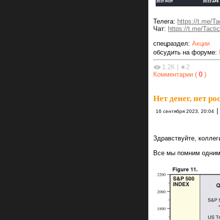
Телега:
https://t.me/T
Чат:
https://t.me/Tact
спецраздел:
Акции
обсудить на форуме:
1.2К
|
★2
Комментарии (
0
)
Нет денег, нет ро
|
16 сентября 2023, 20:04
Здравствуйте, коллег
Все мы помним одним 