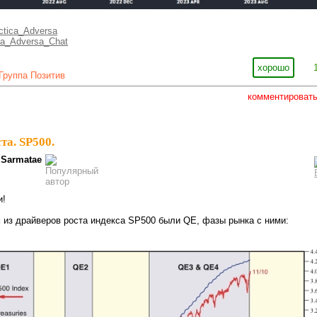
actica_Adversa
ica_Adversa_Chat
хорошо
Группа Позитив
комментироват
ста. SP500.
Sarmatae
и!
из драйверов роста индекса SP500 были QE, фазы рынка с ними: