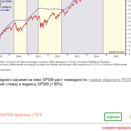
еднего касания на пике SP500 рост ликвидности,
график обратного РЕП
фик слева) и индекса SP500 (+30%)
S&P500 фьючерс | SPX
хорошо
комментироват