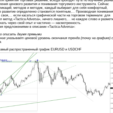
для принятия торговых решений, всегда проходят путь по изучению разн
ения ценового развития и понимания торгуемого инструмента. Сейчас
ликаций, методов и методик, каждый выбирает для себя комфортный,
ое развитие определенно становится понятным,… Производная понимани
 своя,… если касаться графической части на торговом терминале: для
 метод «Tactica Adversa», ничего лишнего,… но каждое слово и размет
кать через свой опыт и частично — насмотренность.
я предложениями в описании «Tactica Adversa»:
о описать двумя прямыми
ние указывает ценовой уровень окончания тренда
(точку на графике)
а.
 самый распространенный график EURUSD и USDCHF