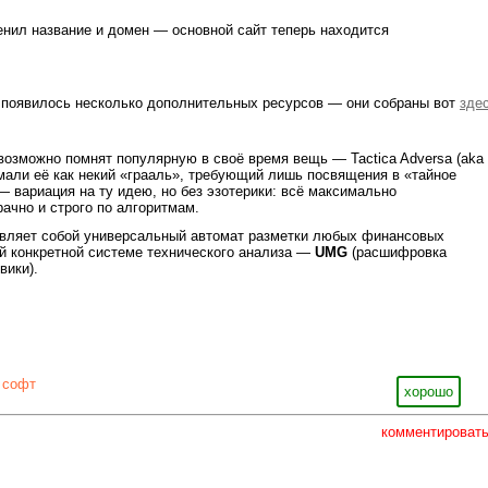
енил название и домен — основной сайт теперь находится
а появилось несколько дополнительных ресурсов — они собраны вот
зде
, возможно помнят популярную в своё время вещь — Tactica Adversa (aka
мали её как некий «грааль», требующий лишь посвящения в «тайное
— вариация на ту идею, но без эзотерики: всё максимально
ачно и строго по алгоритмам.
авляет собой универсальный автомат разметки любых финансовых
й конкретной системе технического анализа —
UMG
(расшифровка
вики).
 софт
хорошо
комментироват