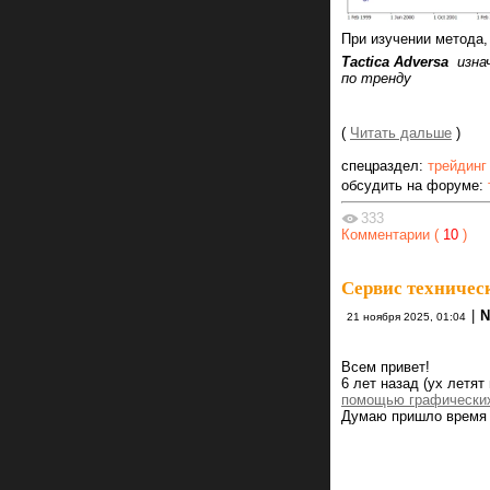
При изучении метода,
Т
actica
Adversa
изнач
по тренду
(
Читать дальше
)
спецраздел:
трейдинг
обсудить на форуме:
333
Комментарии (
10
)
Сервис техничес
|
N
21 ноября 2025, 01:04
Всем привет!
6 лет назад (ух летят
помощью графически
Думаю пришло время п