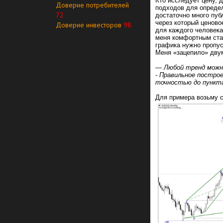
Кто исследует цену, 
Доверие потребителей
подходов для определ
72
достаточно много пуб
через который ценов
Доверие инвесторов
98
для каждого человека
меня комфортным стал
графика нужно пропус
Меня «зацепило» двум
— Любой тренд можн
-
Правильное построе
точностью до пункт
Для примера возьму