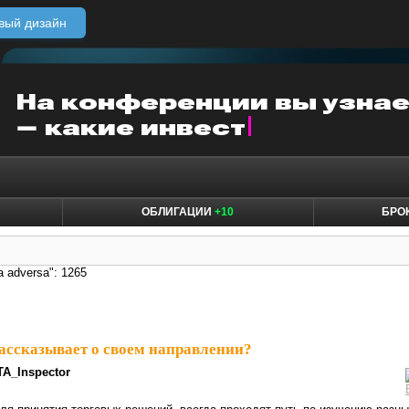
вый дизайн
ОБЛИГАЦИИ
+10
БРО
a adversa": 1265
ассказывает о своем направлении?
TA_Inspector