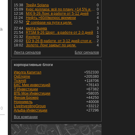
15:38
Трейд Solana
0
15:09
Курс доллара: всё по плану, +14,5% и рост продолжается!
0
12:16
MXI 9-26 Лонг. в работе от 5-12 дней
3
11:24
Нефть >60////вопрос времени
4
22:52
1
🏆 coinbase на пути к цели.
сь
22:44
карта рынка
3
21:54
RTSM 9-26 Шорт . в работе от 2-3 дней
1
21:32
#золото
0
20:02
ED 9-26 В работе. от 3-12 дней стоп и профит установлен
2
18:02
Золото. Лонг закрыт по цели.
4
Лента сигналов
Блог сигналов
корпоративные блоги
Иволга Капитал
+552330
OsEngine
+205380
Tickmill
+118706
БКС Мир инвестиций
+76143
Т-Инвестиции
+67382
ВТБ Мои Инвестиции
+58035
Финам Брокер
+44250
Норникель
+40008
LiveInvestingGroup
+33212
0
Альфа-Инвестиции
+27296
Все компании
ь