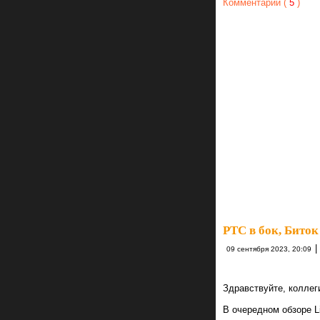
Комментарии (
5
)
РТС в бок, Биток 
|
09 сентября 2023, 20:09
Здравствуйте, коллег
В очередном обзоре Li