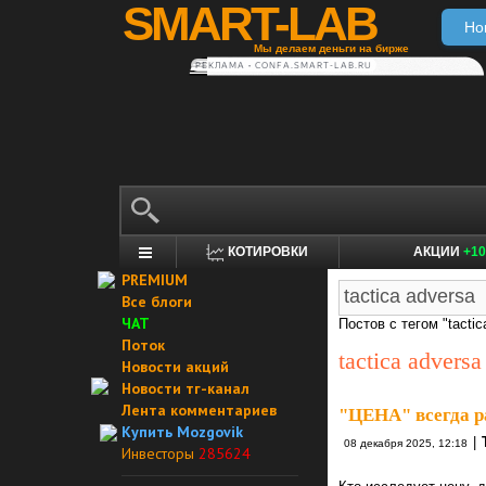
SMART-LAB
Но
Мы делаем деньги на бирже
РЕКЛАМА • CONFA.SMART-LAB.RU
КОТИРОВКИ
АКЦИИ
+10
PREMIUM
Все блоги
ЧАТ
Постов с тегом "tactic
Поток
tactica adversa
Новости акций
Новости тг-канал
Лента комментариев
"ЦЕНА" всегда р
Купить Mozgovik
|
08 декабря 2025, 12:18
Инвесторы
285624