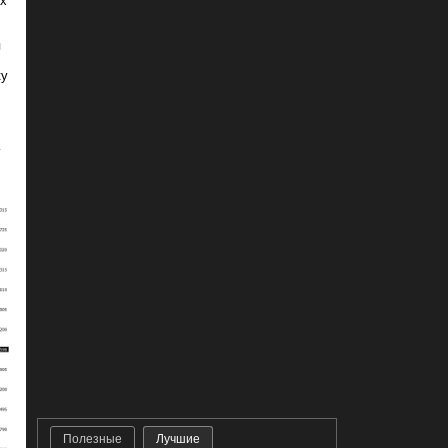
ых
я
ку
с
Полезные
Лучшие