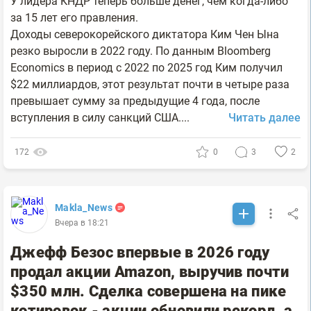
У лидера КНДР теперь больше денег, чем когда-либо
за 15 лет его правления.
Доходы северокорейского диктатора Ким Чен Ына
резко выросли в 2022 году. По данным Bloomberg
Economics в период с 2022 по 2025 год Ким получил
$22 миллиардов, этот результат почти в четыре раза
превышает сумму за предыдущие 4 года, после
вступления в силу санкций США....
Читать далее
172
0
3
2
Makla_News
Вчера в 18:21
Джефф Безос впервые в 2026 году
продал акции Amazon, выручив почти
$350 млн. Сделка совершена на пике
котировок - акции обновили рекорд, а