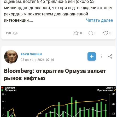
оценкам, достиг 8,45 триллиона иен (около 53
миллиардов долларов), что при подтверждении станет
рекордным показателем для однодневной
интервенции....
Читать далее
198
0
0
0
вася пашин
03 августа 2026, 07:16
Bloomberg: открытие Ормуза зальет
рынок нефтью