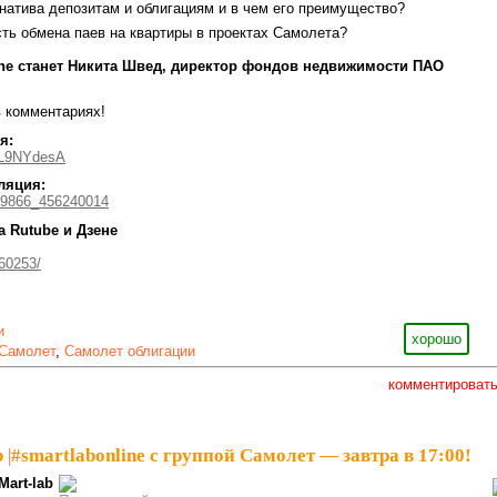
натива депозитам и облигациям и в чем его преимущество?
ть обмена паев на квартиры в проектах Самолета?
ine станет Никита Швед, директор фондов недвижимости ПАО
 комментариях!
я:
qL9NYdesA
ляция:
159866_456240014
а Rutube и Дзене
760253/
и
хорошо
Самолет
,
Самолет облигации
комментироват
b
|
#smartlabonline с группой Самолет — завтра в 17:00!
Mart-lab