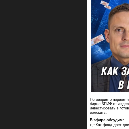
Поговорим о первом 
бирже ЗПИФ от лидера
инвестировать в гото
волокиты.
В эфире обсудим:
👉 Как фонд дает до