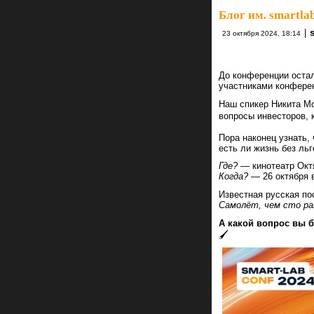
Блог им. smartla
|
23 октября 2024, 18:14
До конференции остал
участниками конфере
Наш спикер Никита Мо
вопросы инвесторов, 
Пора наконец узнать,
есть ли жизнь без льг
Где?
— кинотеатр Окт
Когда?
— 26 октября в
Известная русская по
Самолёт, чем сто ра
А какой вопрос вы 
🖌