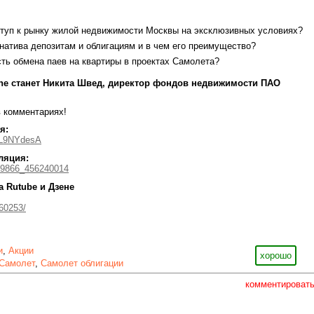
ступ к рынку жилой недвижимости Москвы на эксклюзивных условиях?
натива депозитам и облигациям и в чем его преимущество?
ть обмена паев на квартиры в проектах Самолета?
ine станет Никита Швед, директор фондов недвижимости ПАО
 комментариях!
я:
qL9NYdesA
ляция:
159866_456240014
а Rutube и Дзене
760253/
и
,
Акции
хорошо
Самолет
,
Самолет облигации
комментироват