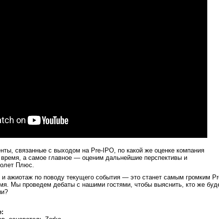
ты, связанные с выходом на Pre-IPO, по какой же оценке компания
 время, а самое главное — оценим дальнейшие перспективы и
олет Плюс.
 и ажиотаж по поводу текущего события — это станет самым громким Pr
мя. Мы проведем дебаты с нашими гостями, чтобы выяснить, кто же буд
ии?
e: