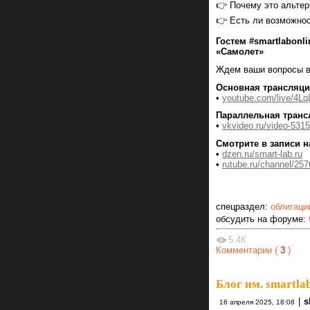
👉 Почему это альтер
👉 Есть ли возможнос
Гостем #smartlabonl
«Самолет»
Ждем ваши вопросы в
Основная трансляци
•
youtube.com/live/4L
Параллельная транс
•
vkvideo.ru/video-53
Смотрите в записи н
•
dzen.ru/smart-lab.ru
•
rutube.ru/channel/25
спецраздел:
облигаци
обсудить на форуме:
5.4К
Комментарии (
3
)
Блог им. smartla
|
s
16 апреля 2025, 18:08