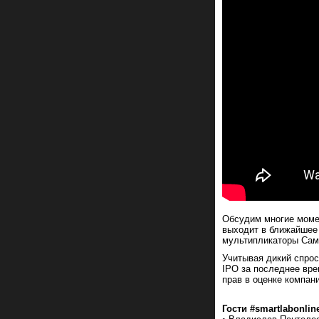
Обсудим многие момен
выходит в ближайшее
мультипликаторы Сам
Учитывая дикий спрос
IPO за последнее вре
прав в оценке компан
Гости #smartlabonlin