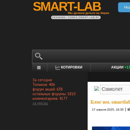
SMART-LAB
Но
Мы делаем деньги на бирже
РЕКЛАМА • CONFA.SMART-LAB.RU
КОТИРОВКИ
АКЦИИ
+1
За сегодня
Топиков: 406
форум акций: 638
остальные форумы: 1810
комментариев: 4177
Блог им. smartla
за месяц
|
s
17 апреля 2025, 16:35