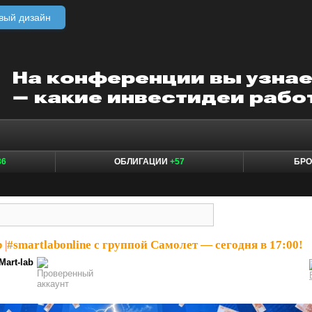
вый дизайн
36
ОБЛИГАЦИИ
+57
БР
b
|
#smartlabonline с группой Самолет — сегодня в 17:00!
Mart-lab