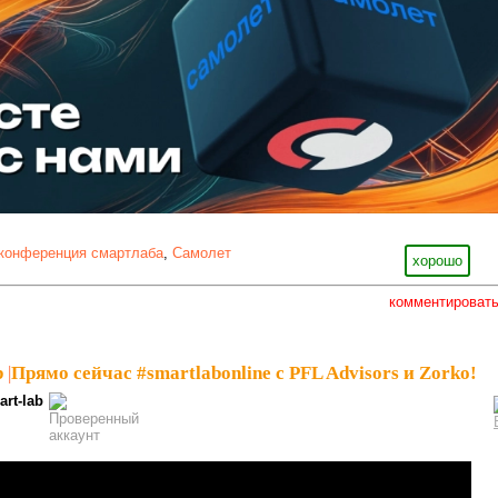
конференция смартлаба
,
Самолет
хорошо
комментироват
b
|
Прямо сейчас #smartlabonline с PFL Advisors и Zorko!
art-lab