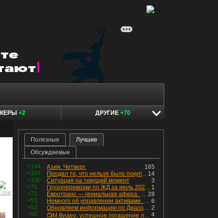
ОКЕРЫ
+2
ДРУГИЕ
+70
Полезные
Лучшие
Обсуждаемые
+144
Азия. Четверг.
165
+107
Продал то, что нельзя было покупать. Изменения в портфеле
14
+100
Ситуация на текущий момент
3
+71
Грузоперевозки по ЖД за июль 2026 г. — четвёртый месяц подряд роста, чёрные металлы на уровне прошлого года, а каменный уголь в плюсе.
1
+71
Евротранс — гениальная афера. Собрал с инвесторов денег, выплатил дивидендов больше текущей капитализации и ушёл в дефолт
28
+55
Немного об управлении активами. Для заинтересованных
6
+53
Обновляем информацию по Диасофту: дивиденды и выкуп
2
+50
4
📺М.Видео: успешное погашение любимого флоатера