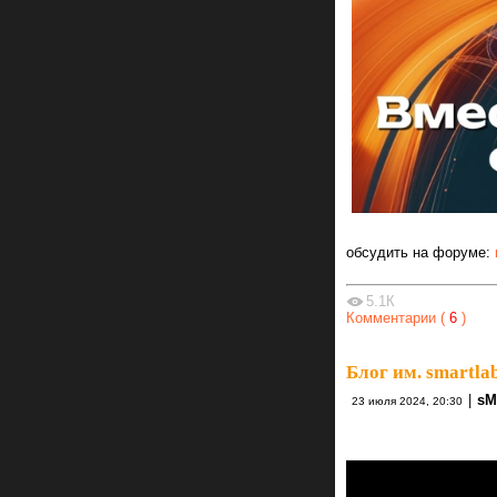
обсудить на форуме:
5.1К
Комментарии (
6
)
Блог им. smartla
|
sM
23 июля 2024, 20:30