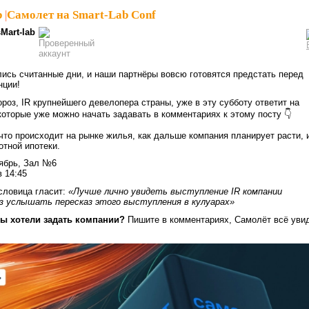
b
|
Самолет на Smart-Lab Conf
sMart-lab
ись считанные дни, и наши партнёры вовсю готовятся предстать перед
нции!
роз, IR крупнейшего девелопера страны, уже в эту субботу ответит на
которые уже можно начать задавать в комментариях к этому посту 👇
 что происходит на рынке жилья, как дальше компания планирует расти, 
отной ипотеки.
ябрь, Зал №6
 14:45
словица гласит:
«Лучше лично увидеть выступление IR компании
з услышать пересказ этого выступления в кулуарах»
бы хотели задать компании?
Пишите в комментариях, Самолёт всё уви