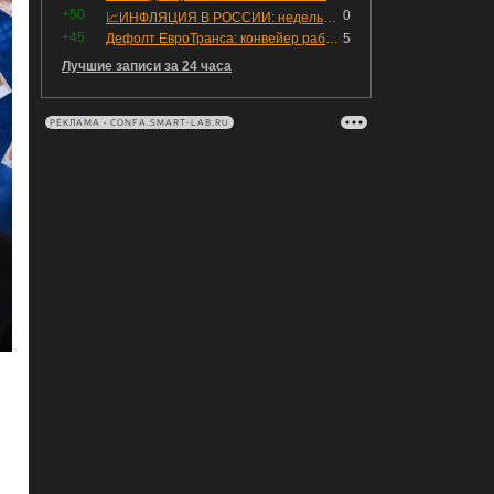
+50
0
📈ИНФЛЯЦИЯ В РОССИИ: недельная дефляция, но в годовом выражении рост 😢
+45
Дефолт ЕвроТранса: конвейер работает исправно
5
Лучшие записи за 24 часа
РЕКЛАМА • CONFA.SMART-LAB.RU