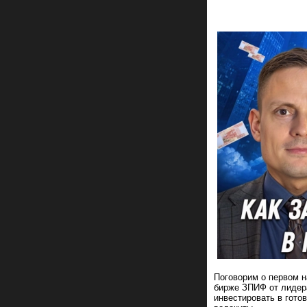
Поговорим о первом 
бирже ЗПИФ от лидера
инвестировать в гото