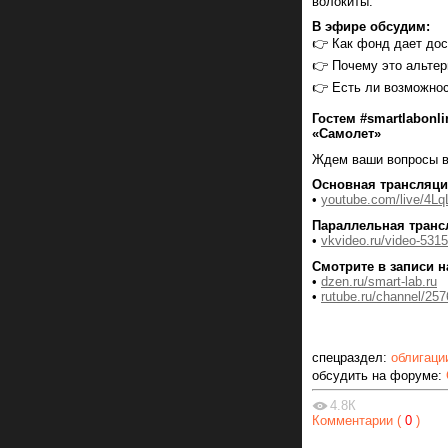
волокиты.
В эфире обсудим:
👉 Как фонд дает до
👉 Почему это альтер
👉 Есть ли возможнос
Гостем #smartlabonl
«Самолет»
Ждем ваши вопросы в
Основная трансляци
•
youtube.com/live/4L
Параллельная транс
•
vkvideo.ru/video-53
Смотрите в записи н
•
dzen.ru/smart-lab.ru
•
rutube.ru/channel/25
спецраздел:
облигаци
обсудить на форуме:
4.8К
Комментарии (
0
)