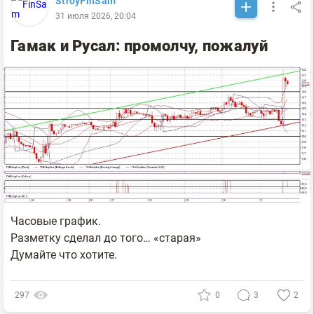
StroyFinSam
31 июля 2026, 20:04
Гамак и Русал: промолчу, пожалуй
Часовые график.
Разметку сделал до того… «старая»
Думайте что хотите.
297
0
3
2