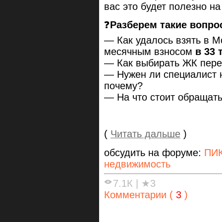
вас это будет полезно на
❓
Разберем такие вопрос
— Как удалось взять в М
месячным взносом
в 33 
— Как выбирать ЖК пере
— Нужен ли специалист 
почему?
— На что стоит обращат
(
Читать дальше
)
обсудить на форуме:
ПИК
недвижимость
7.1К
|
★3
Комментарии (
3
)