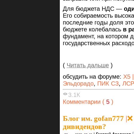
Для бюджета НДС —
оди
Его собираемость высока
последние годы доля это
бюджете колебалась
в р
фундамент, на котором д
государственных расходо
(
Читать дальше
)
обсудить на форуме:
X5 
Эльдорадо
,
ПИК СЗ
,
ЛСР
3.1К
Комментарии (
5
)
Блог им. gofan777
|
❌
дивидендов?