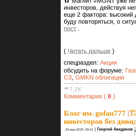
🧲 Магнит #MGNT уже не
инвесторов, действуя не
еще 2 фактора: высокий 
буду повторяться, о сит
пост
.
(
Читать дальше
)
спецраздел:
Акции
обсудить на форуме:
Газ
СЗ
,
GMKN облигации
7.2К
Комментарии (
8
)
Блог им. gofan777
|

инвесторов без диви
|
Георгий Аведиков
23 мая 2025, 09:11