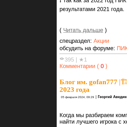
❗️ Так как за 2022 год П
результатами 2021 года.
(
Читать дальше
)
спецраздел:
Акции
обсудить на форуме:
ПИК
395
|
★1
Комментарии (
0
)
Блог им. gofan777
|

2023 года
|
Георгий Аведик
05 февраля 2024, 09:29
Когда мы разбираем комп
найти лучшего игрока с 