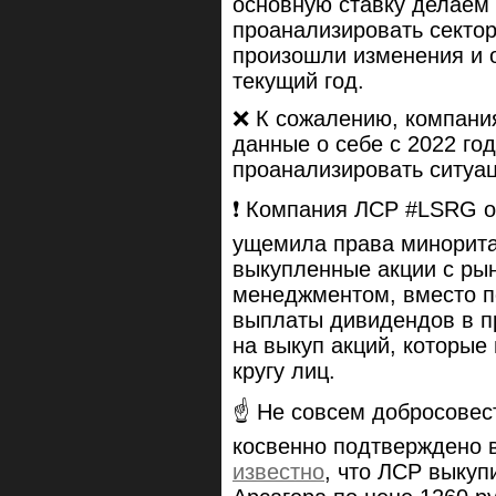
основную ставку делаем 
проанализировать сектор
произошли изменения и 
текущий год.
❌ К сожалению, компани
данные о себе с 2022 го
проанализировать ситуац
❗️ Компания ЛСР #LSRG о
ущемила права минорита
выкупленные акции с ры
менеджментом, вместо п
выплаты дивидендов в п
на выкуп акций, которые
кругу лиц.
☝️ Не совсем добросове
косвенно подтверждено в
известно
, что ЛСР выкуп