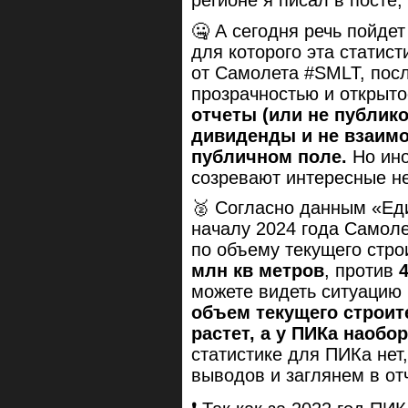
🤐 А сегодня речь пойде
для которого эта статист
от Самолета #SMLT, пос
прозрачностью и открыт
отчеты (или не публико
дивиденды и не взаимо
публичном поле.
Но ино
созревают интересные н
🥈 Согласно данным «Еди
началу 2024 года Самол
по объему текущего стро
млн кв метров
, против
можете видеть ситуацию
объем текущего строит
растет, а у ПИКа наобо
статистике для ПИКа нет
выводов и заглянем в от