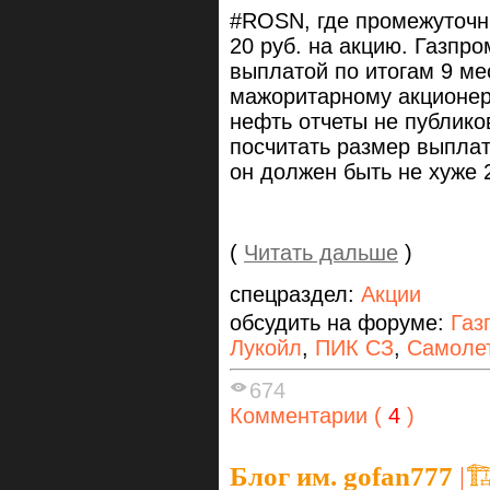
#ROSN, где промежуточн
20 руб. на акцию. Газпр
выплатой по итогам 9 ме
мажоритарному акционер
нефть отчеты не публико
посчитать размер выплат
он должен быть не хуже 
(
Читать дальше
)
спецраздел:
Акции
обсудить на форуме:
Газ
Лукойл
,
ПИК СЗ
,
Самоле
674
Комментарии (
4
)
Блог им. gofan777
|
