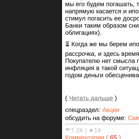
мы его будем погашать, 
напрямую касается и ипо
стимул погасить ее досро
Банки таким образом сни
облигациях).
⏳ Когда же мы берем ипо
рассрочка, и здесь время
Покупателю нет смысла г
инфляция в такой ситуац
годом деньги обесценив
(
Читать дальше
)
спецраздел:
Акции
обсудить на форуме:
Сам
7.2К
|
★14
Комментарии (
65
)