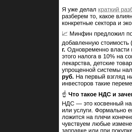
Я уже делал
краткий раз
разберем то, какое влия
конкретные сектора и эк
📈 Минфин предложил по
добавленную стоимость 
г.
Одновременно власти п
этого налога в 10% на с
лекарства, детские това
упрощенной системы нал
руб.
На первый взгляд ни
инвесторов такие перем
☝️
Что такое НДС и заче
НДС — это косвенный нал
или услуги. Формально е
ложится на плечи конечн
чувствуем любые изменен
заправке или при покупк