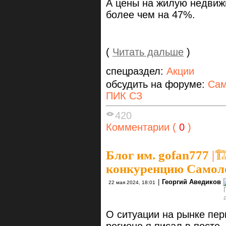
А цены на жилую недвиж
более чем на 47%.
(
Читать дальше
)
спецраздел:
Акции
обсудить на форуме:
Сам
ПИК СЗ
420
Комментарии (
0
)
Блог им. gofan777
|

конкуренцию Самол
|
Георгий Аведиков
22 мая 2024, 18:01
О ситуации на рынке пе
регионе я писал в посте