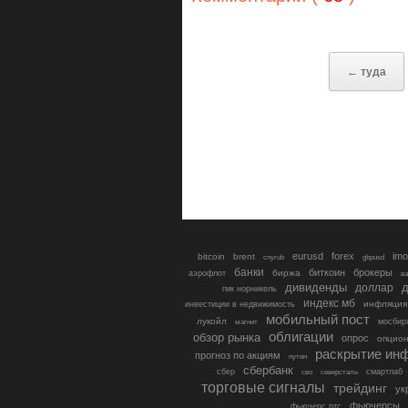
← туда
eurusd
forex
imo
bitcoin
brent
cnyrub
gbpusd
банки
биткоин
брокеры
биржа
аэрофлот
в
дивиденды
доллар
д
гмк норникель
индекс мб
инфляция
инвестиции в недвижимость
мобильный пост
лукойл
мосбир
магнит
облигации
обзор рынка
опрос
опцио
раскрытие ин
прогноз по акциям
путин
сбербанк
сбер
северсталь
смартлаб
сво
торговые сигналы
трейдинг
ук
фьючерсы
фьючерс ртс