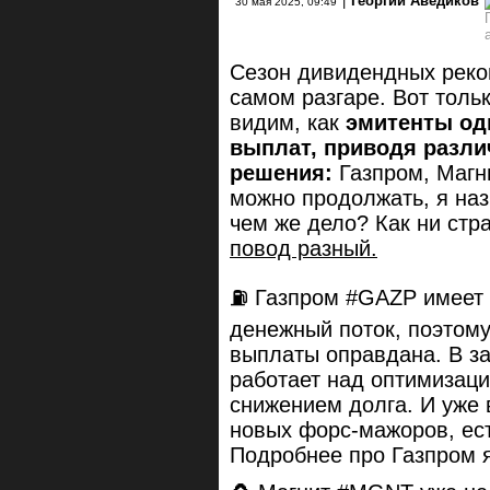
|
Георгий Аведиков
30 мая 2025, 09:49
Сезон дивидендных реко
самом разгаре. Вот толь
видим, как
эмитенты од
выплат, приводя разли
решения:
Газпром, Магн
можно продолжать, я на
чем же дело? Как ни стр
повод разный.
⛽️ Газпром #GAZP имеет
денежный поток, поэтому
выплаты оправдана. В за
работает над оптимизац
снижением долга. И уже 
новых форс-мажоров, ес
Подробнее про Газпром 