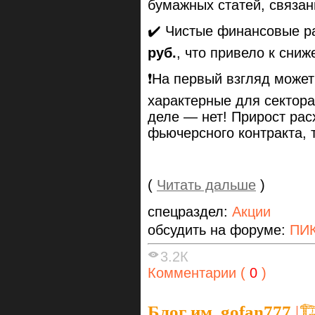
бумажных статей, связан
✔️ Чистые финансовые р
руб.
, что привело к сни
❗️На первый взгляд може
характерные для сектор
деле — нет! Прирост ра
фьючерсного контракта, 
(
Читать дальше
)
спецраздел:
Акции
обсудить на форуме:
ПИК
3.2К
Комментарии (
0
)
Блог им. gofan777
|
