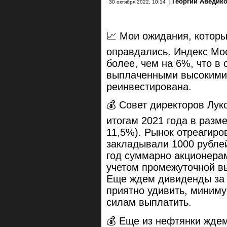
|
Георгий Аведик
30 октября 2022, 10:14
📈 Мои ожидания, котор
оправдались. Индекс Мо
более, чем на 6%, что в
выплаченными высокими 
реинвестирована.
💰 Совет директоров Лу
итогам 2021 года в разме
11,5%). Рынок отреагиро
закладывали 1000 рублей
год суммарно акционерам
учетом промежуточной вы
Еще ждем дивиденды за 9
приятно удивить, миниму
силам выплатить.
💰 Еще из нефтянки жде