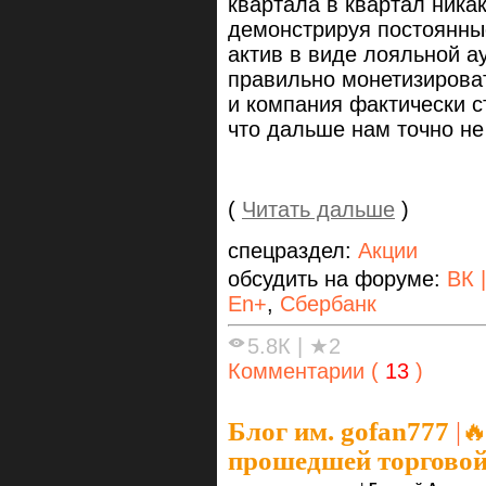
квартала в квартал никак
демонстрируя постоянны
актив в виде лояльной а
правильно монетизироват
и компания фактически с
что дальше нам точно не 
(
Читать дальше
)
спецраздел:
Акции
обсудить на форуме:
ВК 
En+
,
Сбербанк
5.8К
|
★2
Комментарии (
13
)
Блог им. gofan777
|

прошедшей торговой