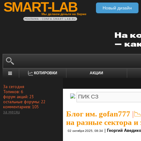
SMART-LAB
Новый дизайн
Мы делаем деньги на бирже
РЕКЛАМА • CONFA.SMART-LAB.RU
КОТИРОВКИ
АКЦИИ
За сегодня
Топиков: 6
форум акций: 23
остальные форумы: 22
комментариев: 105
за месяц
Блог им. gofan777
|

на разные сектора и
|
Георгий Аведик
02 октября 2025, 08:34