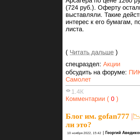
Арсагера по цене 1260 р
(724 руб.). Оферту оста
выставляли. Такие дейст
интерес к его бумагам, п
листа.
(
Читать дальше
)
спецраздел:
Акции
обсудить на форуме:
ПИК
Самолет
1.4К
Комментарии (
0
)
Блог им. gofan777
|

ли это?
|
Георгий Аведико
10 ноября 2022, 15:42