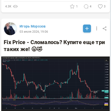
4.3К
1
4
3
Игорь Морозов
03 июля 2026, 19:06
Fix Price - Сломалось? Купите еще три
таких же! 😛🤣