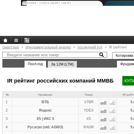
РЕКЛАМА • CONFA.SMART-LAB.RU
смартлаб
фундаментальный анализ
последний год
IR рейтинг
Котировки
Посл.год
Фундам
За 12M (LTM)
IR рейтинг российских компаний ММВБ
КУП
№
Название
Тикер
IR рейт
1
ВТБ
VTBR
5.
2
Яндекс
YDEX
5.
3
X5 | ИКС 5
X5
5.
4
Русагро (old: AGRO)
RAGR
5.