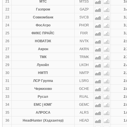
21
МТС
MTSS
3.
22
Газпром
GAZP
3.
23
Совкомбанк
SVCB
3.
24
ФосАгро
PHOR
3.
25
ФИКС ПРАЙС
FIXR
3.
26
НОВАТЭК
NVTK
2.
27
Акрон
AKRN
2.
28
ТМК
TRMK
2.
29
Лукойл
LKOH
2.
30
НМТП
NMTP
2.
31
ЛСР Группа
LSRG
2.
32
Черкизово
GCHE
2.
33
Русал
RUAL
2.
34
ЕМС | ЮМГ
GEMC
2.
35
АЛРОСА
ALRS
1.
36
HeadHunter (Хэдхантер)
HEAD
1.