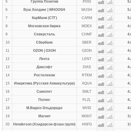
5
Группа Позитив
POSI
5.
6
Вуш Холдинг | WHOOSH
WUSH
5.
7
КарМани (СТГ)
CARM
5.
8
Московская биржа
MOEX
4.
9
Северсталь
CHMF
4.
10
Сбербанк
SBER
4.
11
OZON | ОЗОН
OZON
4.
12
Лента
LENT
4.
13
Диасофт
DIAS
4.
14
Ростелеком
RTKM
4.
15
Инарктика (Русская Аквакультура)
AQUA
4.
16
Самолет
SMLT
4.
17
Полюс
PLZL
4.
18
М.Видео-Эльдорадо
MVID
4.
19
Магнит
MGNT
3.
20
Henderson (Хэндерсон фэшн групп)
HNFG
3.