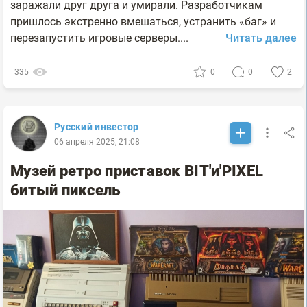
заражали друг друга и умирали. Разработчикам
пришлось экстренно вмешаться, устранить «баг» и
перезапустить игровые серверы....
Читать далее
335
0
0
2
Русский инвестор
06 апреля 2025, 21:08
Музей ретро приставок BIT'и'PIXEL
битый пиксель