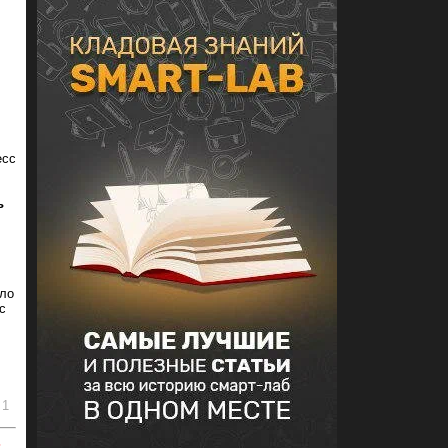
есс
ь
ало
с
1
ь