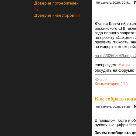
|
Доверие потребителей
06 августа 2026, 20:51
72
Доверие инвесторов
98
Южная Корея обратила
российского СПГ, вкл
года полного запрета 
по проекту «Сахалин-
проявить гибкость, а
на импорт южнокорейс
ria.ru/20260806/koreja
спецраздел:
Акции
обсудить на форуме:
239
Комментарии (
1
)
Как собрать под
|
05 августа 2026, 16:36
В прошлом посте я об
публичные цифры feed
Зачем вообще эта ц