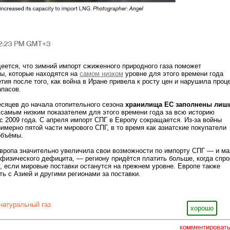
еется, что зимний импорт сжиженного природного газа поможет
ы, которые находятся на
самом низком
уровне для этого времени года
тия после того, как война в Иране привела к росту цен и нарушила проц
апасов.
есяцев до начала отопительного сезона
хранилища ЕС заполнены лиш
я самым низким показателем для этого времени года за всю историю
с 2009 года. С апреля импорт СПГ в Европу сокращается. Из-за войны
имерно пятой части мирового СПГ, в то время как азиатские покупатели
объёмы.
Европа значительно увеличила свои возможности по импорту СПГ — и м
 физического дефицита, — региону придётся платить больше, когда спро
т, если мировые поставки останутся на прежнем уровне. Европе также
ть с Азией и другими регионами за поставки.
натуральный газ
хорошо
комментироват