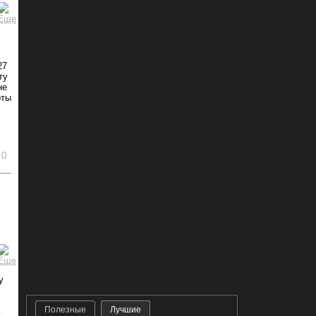
27
ту
не
оты
0
ь
у
Полезные
Лучшие