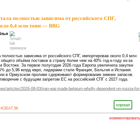
стала полностью зависима от российского СПГ,
оло 0,4 млн тонн — BBG
Илья
 полностью зависима от российского СПГ, импортировав около 0,4 млн
 общего объёма поставок в страну более чем на 40% год-к-году из-за
 Востоке. За первое полугодие 2026 года Европа увеличила закупки
6% до 5,96 млрд евро, лидерами стали Франция, Бельгия и Испания.
бои в Ормузском проливе сдерживают формирование зимних запасов.
тиворечие с будущим запретом ЕС на российский СПГ с 2027 года.
/articles/2026-08-03/iran-war-made-belgium-wholly-dependent-on-russia-for
хорошо
НОВАТЭК
комментироват