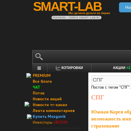
SMART-LAB
Но
Мы делаем деньги на бирже
РЕКЛАМА • CONFA.SMART-LAB.RU
КОТИРОВКИ
АКЦИИ
+2
PREMIUM
Все блоги
ЧАТ
Постов с тегом "СПГ":
Поток
СПГ
Новости акций
Новости тг-канал
Лента комментариев
Южная Корея обр
Купить Mozgovik
возможность имп
Инвесторы
285599
страхование