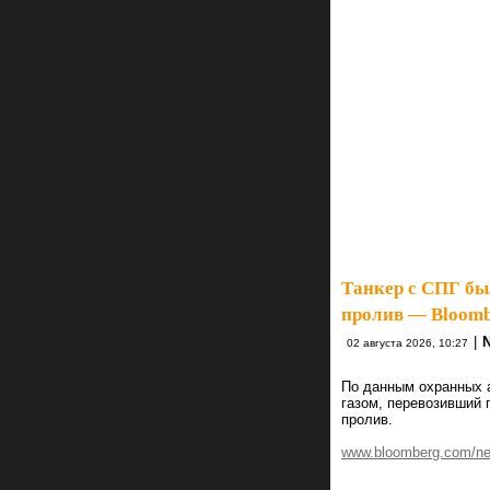
Танкер с СПГ бы
пролив — Bloom
|
02 августа 2026, 10:27
По данным охранных 
газом, перевозивший 
пролив.
www.bloomberg.com/news/