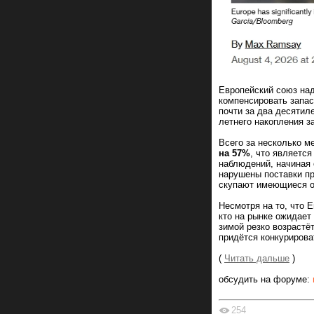
Европейский союз над
компенсировать запас
почти за два десятиле
летнего накопления з
Всего за несколько м
на 57%
, что являетс
наблюдений, начиная 
нарушены поставки пр
скупают имеющиеся 
Несмотря на то, что 
кто на рынке ожидает
зимой резко возрастё
придётся конкурирова
(
Читать дальше
)
обсудить на форуме:
254