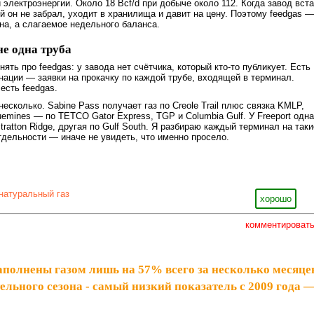
электроэнергии. Около 18 Bcf/d при добыче около 112. Когда завод вста
ый он не забрал, уходит в хранилища и давит на цену. Поэтому feedgas —
на, а слагаемое недельного баланса.
е одна труба
нять про feedgas: у завода нет счётчика, который кто-то публикует. Есть
ации — заявки на прокачку по каждой трубе, входящей в терминал.
есть feedgas.
несколько. Sabine Pass получает газ по Creole Trail плюс связка KMLP,
uemines — по TETCO Gator Express, TGP и Columbia Gulf. У Freeport одна
ratton Ridge, другая по Gulf South. Я разбираю каждый терминал на таки
отдельности — иначе не увидеть, что именно просело.
натуральный газ
хорошо
комментироват
полнены газом лишь на 57% всего за несколько месяце
ельного сезона - самый низкий показатель с 2009 года 