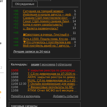
ёт
Обсуждаемые
+96
Ситуация на текущий момент
5
+56
Инфляция в начале августа — дефляция из-за топлива и плодоовощной корзины, но услуги продолжают дорожать, а рубль начал ослабевать.
0
+53
Санкции США пристрелили рост акций в России
27
+52
Сенат США принял санкции Линдси Грэма против России
14
+52
Когда я начну зарабатывать?
9
+51
13
📈 Валюта развернулась?
+49
11
⛽️Евротранс в руинах. Грустный пост😶😞 Что изменилось в облигациях?
+44
Путь к 1500. Пошла гонка. Кто раньше продаст.
101
+44
🎥Что случилось с портфелем в июле - честный разбор / Инвестировать Просто
0
е
+44
Мой портфель акций на 7 августа. Покупки активов и реинвестирование дивидендов. Создание пассивного дохода
2
Лучшие записи за 24 часа
Календарь:
акции
|
экономика
|
облигации
2
10/08
T: закрытие реестра по дивидендам 4.6 руб
10/08
T: СД по дивидендам за 1П 2026 года.
ь
10/08
AKRN: закрытие реестра по дивидендам 235 руб
10/08
RUAL: СД по дивидендам за 1 п 2026 года.
11/08 12:30
T: Онлайн-конференция для инвесторов и аналитиков
11/08
T: Финансовые результаты по МСФО за 2к 2026 года
12/08
RTKM: Отчет МСФО за 6 месяцев 2026 года
в
Перейти в календарь
Добавить событие
—
торговые сигналы