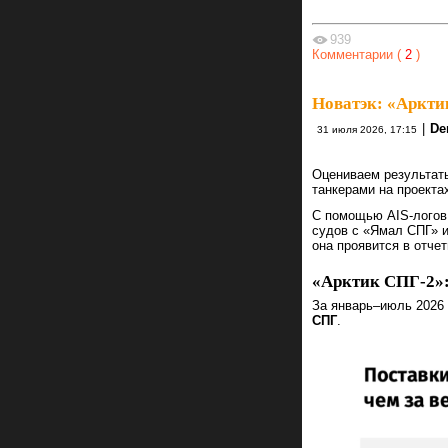
939
Комментарии (
2
)
Новатэк: «Аркти
|
De
31 июля 2026, 17:15
Оцениваем результат
танкерами на проекта
С помощью AIS-логов
судов с «Ямал СПГ» и
она проявится в отчет
«Арктик СПГ-2»: 
За январь–июль 2026
СПГ
.