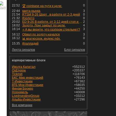
22:52
0
🏆 coinbase на пути к цели.
22:44
карта рынка
3
21:54
RTSM 9-26 Шорт . в работе от 2-3 дней
0
21:32
#золото
0
20:02
ED 9-26 В работе. от 3-12 дней стоп и профит установлен
2
18:02
Золото. Лонг закрыт по цели.
4
16:14
3
⭐️ А вы верите, что газпром стрельнет?
16:12
Обвал по золоту начался
3
16:12
0
📊 краткосрок. индекс ndx.
15:35
#палладий
0
Лента сигналов
Блог сигналов
корпоративные блоги
Иволга Капитал
+552312
OsEngine
+205337
Tickmill
+118706
БКС Мир инвестиций
+76143
Т-Инвестиции
+67382
ВТБ Мои Инвестиции
+58035
Финам Брокер
+44250
Норникель
+40008
LiveInvestingGroup
+33212
Альфа-Инвестиции
+27296
Все компании