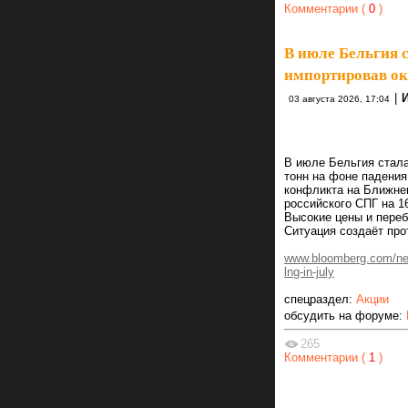
Комментарии (
0
)
В июле Бельгия 
импортировав ок
|
03 августа 2026, 17:04
В июле Бельгия стала
тонн на фоне падения
конфликта на Ближнем
российского СПГ на 1
Высокие цены и пере
Ситуация создаёт про
www.bloomberg.com/news
lng-in-july
спецраздел:
Акции
обсудить на форуме:
265
Комментарии (
1
)