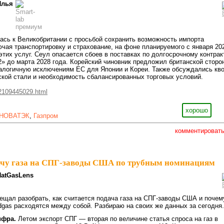
Илья
сь к Великобритании с просьбой сохранить возможность импорта
ючая транспортировку и страхование, на фоне планируемого с января 20
этих услуг. Сеул опасается сбоев в поставках по долгосрочному контрак
2» до марта 2028 года. Корейский чиновник предложил британской сторо
налогичную исключениям ЕС для Японии и Кореи. Также обсуждались кв
кой стали и необходимость сбалансированных торговых условий.
-2109445029.html
хорошо
НОВАТЭК
,
Газпром
комментироват
ачу газа на СПГ-заводы США по трубным номинациям
NatGasLens
ещал разобрать, как считается подача газа на СПГ-заводы США и почем
gas расходятся между собой. Разбираю на своих же данных за сегодня.
ифра.
Летом экспорт СПГ — вторая по величине статья спроса на газ в