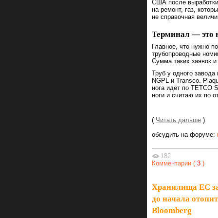
США после выработки 
на ремонт, газ, котор
не справочная величи
Терминал — это н
Главное, что нужно по
трубопроводные номин
Сумма таких заявок и 
Труб у одного завода 
NGPL и Transco. Plaq
нога идёт по TETCO St
ноги и считаю их по 
(
Читать дальше
)
обсудить на форуме:
182
Комментарии (
3
)
Хранилища ЕС за
до начала отопит
Bloomberg