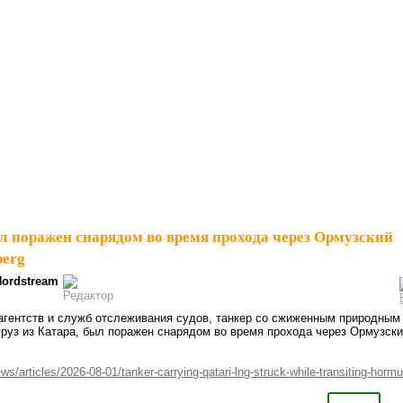
л поражен снарядом во время прохода через Ормузский
berg
Nordstream
агентств и служб отслеживания судов, танкер со сжиженным природным
груз из Катара, был поражен снарядом во время прохода через Ормузск
articles/2026-08-01/tanker-carrying-qatari-lng-struck-while-transiting-horm