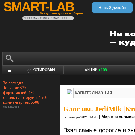
SMART-LAB
Новый дизайн
Мы делаем деньги на бирже
РЕКЛАМА • CONFA.SMART-LAB.RU
КОТИРОВКИ
АКЦИИ
+108
За сегодня
Топиков: 325
форум акций: 470
остальные форумы: 1505
комментариев: 3388
за месяц
Блог им. JediMik
|
Кт
|
Мир в экономик
25 ноября 2024, 14:43
Взял самые дорогие и з