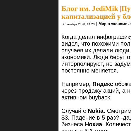
Блог им. JediMik
|
Пу
капитализацией у бл
|
Мир в экономик
20 ноября 2020, 14:23
Когда делал инфографику
видел, что похожими пол
случаев их делали люди 
экономики. Люди берут о
интерполируют, не задум
постоянно меняется.
Например,
Яндекс
обожа
через продажу акций, а 
активном buyback.
Случай с
Nokia.
Смотрим:
$3. Падение в 5 раз? -да
бизнеса
Нокиа
. Количес