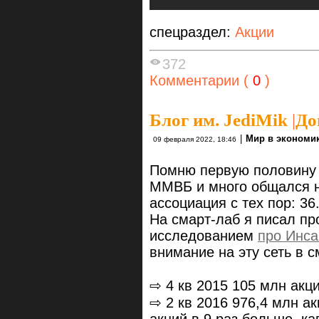
спецраздел:
Акции
372
Комментарии (
0
)
Блог им. JediMik
|
До
|
Мир в экономи
09 февраля 2022, 18:46
Помню первую половину 
ММВБ и много общался н
ассоциация с тех пор: 3
На смарт-лаб я писал пр
исследованием
про Инс
внимание на эту сеть в 
⇨ 4 кв 2015 105 млн акци
⇨ 2 кв 2016 976,4 млн ак
акций в 9 раз больше, ка