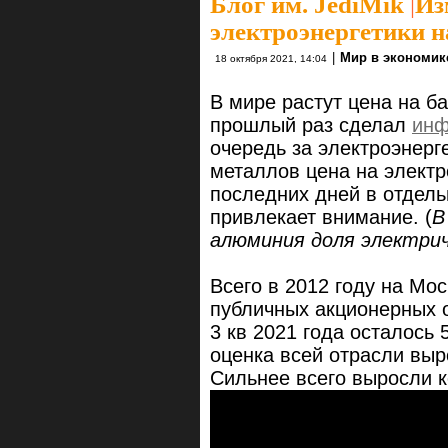
Блог им. JediMik
|
Из
электроэнергетики 
|
Мир в экономик
18 октября 2021, 14:04
В мире растут цена на б
прошлый раз сделал
инф
очередь за электроэнерге
металлов цена на электр
последних дней в отдель
привлекает внимание. (
В
алюминия доля электри
Всего в 2012 году на Мо
публичных акционерных о
3 кв 2021 года осталось
оценка всей отрасли выро
Сильнее всего выросли к