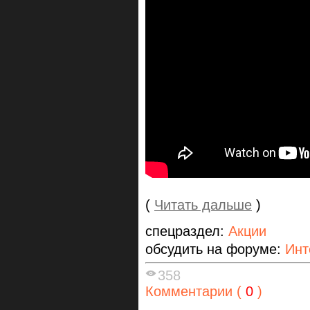
(
Читать дальше
)
спецраздел:
Акции
обсудить на форуме:
Ин
358
Комментарии (
0
)