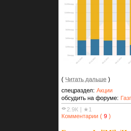
(
Читать дальше
)
спецраздел:
Акции
обсудить на форуме:
Газ
2.9К
|
★1
Комментарии (
9
)