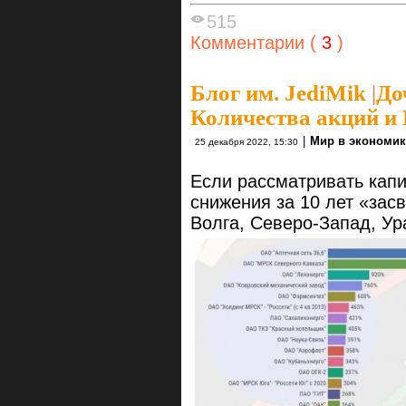
515
Комментарии (
3
)
Блог им. JediMik
|
До
Количества акций и 
|
Мир в экономик
25 декабря 2022, 15:30
Если рассматривать капи
снижения за 10 лет «зас
Волга, Северо-Запад, Ура