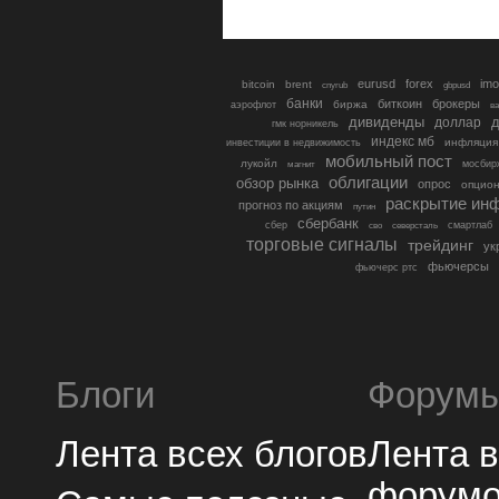
eurusd
forex
imo
bitcoin
brent
cnyrub
gbpusd
банки
биткоин
брокеры
биржа
аэрофлот
в
дивиденды
доллар
д
гмк норникель
индекс мб
инфляция
инвестиции в недвижимость
мобильный пост
лукойл
мосбир
магнит
облигации
обзор рынка
опрос
опцио
раскрытие ин
прогноз по акциям
путин
сбербанк
сбер
северсталь
смартлаб
сво
торговые сигналы
трейдинг
ук
фьючерсы
фьючерс ртс
Блоги
Форум
Лента всех блогов
Лента 
форум