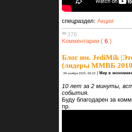
спецраздел:
Акции
376
Комментарии (
6
)
Блог им. JediMik
|
Эт
(лидеры ММВБ 2010
|
Мир в экономик
06 ноября 2020, 09:23
10 лет за 2 минуты, вс
события.
Буду благодарен за комм
пр.