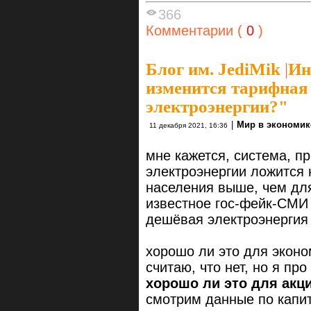
366
Комментарии (
0
)
Блог им. JediMik
|
Ин
изменится тарифная
электроэнергии?"
|
Мир в экономик
11 декабря 2021, 16:36
мне кажется, система, п
электроэнергии ложится 
населения выше, чем для
известное гос-фейк-СМИ 
дешёвая электроэнергия 
хорошо ли это для экон
считаю, что нет, но я про
хорошо ли это для
акц
смотрим данные по капит