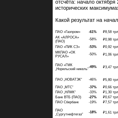
отсчёта: начало октября 
исторических максимумах
Какой результат на начал
ПАО «Газпром»
-61%
₽8,58 тр
АК «АЛРОСА»
-58%
₽0,98 тр
(ПАО)
ПАО «ПИК СЗ»
-53%
₽0,92 тр
МКПАО «ОК
-50%
₽1,06 тр
РУСАЛ»
ПАО «ГМК
-49%
₽3,47 тр
„Норильский никель“
ПАО „НОВАТЭК“
-46%
₽5,80 тр
ПАО „МТС“
-37%
₽0,66 тр
ПАО „НЛМК“
-33%
₽1,30 тр
Банк ВТБ (ПАО)
-27%
₽0,67 тр
ПАО Сбербанк
-19%
₽7,57 тр
ПАО
-18%
₽1,61 тр
„Сургутнефтегаз“