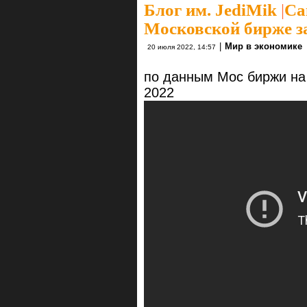
Блог им. JediMik
|
Са
Московской бирже за
|
Мир в экономике
20 июля 2022, 14:57
по данным Мос биржи на 
2022