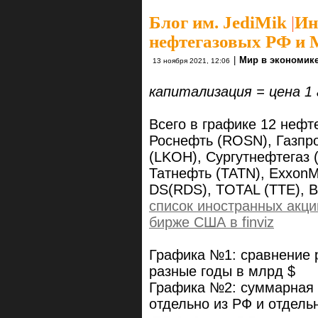
Блог им. JediMik
|
Ин
нефтегазовых РФ и 
|
Мир в экономик
13 ноября 2021, 12:06
капитализация = цена 1 
Всего в графике 12 нефт
Роснефть (ROSN), Газпро
(LKOH), Сургутнефтегаз 
Татнефть (TATN), ExxonM
DS(RDS), TOTAL (TTE), 
список иностранных акци
бирже США в finviz
Графика №1: сравнение 
разные годы в млрд $
Графика №2: суммарная 
отдельно из РФ и отдельн