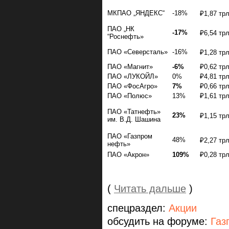
МКПАО „ЯНДЕКС“
-18%
₽1,87 тр
ПАО „НК
-17%
₽6,54 тр
“Роснефть»
ПАО «Северсталь»
-16%
₽1,28 тр
ПАО «Магнит»
-6%
₽0,62 тр
ПАО «ЛУКОЙЛ»
0%
₽4,81 тр
ПАО «ФосАгро»
7%
₽0,66 тр
ПАО «Полюс»
13%
₽1,61 тр
ПАО «Татнефть»
23%
₽1,15 тр
им. В.Д. Шашина
ПАО «Газпром
48%
₽2,27 тр
нефть»
ПАО «Акрон»
109%
₽0,28 тр
(
Читать дальше
)
спецраздел:
Акции
обсудить на форуме:
Газ