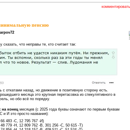
комментироват
 минимальную пенсию
arpov72
у сказать, что неправы те, кто считает так:
ь с откатами назад, но движение в позитивную сторону есть.
рошедшего месяца это крупная перетасовка из спекулятивного в
ель, но обо всё по порядку.
 на конец
месяцев (с 2025 года буквы означают по первым буквам
 С и И это просто названия):
 66 483 -С, 12 795 767 -И)
 48 779 -Н, 12 809 762 -В, 301 256 -С, 50 615 -Т)
 74 856 -Н, 14 318 157 -В, 409 511 -С, 51 524 -Т)