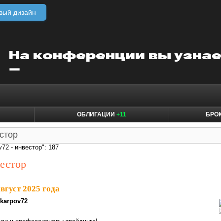
вый дизайн
ОБЛИГАЦИИ
+11
БРО
v72 - инвестор": 187
вестор
август 2025 года
karpov72