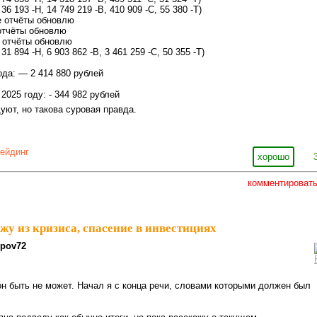
 36 193 -Н, 14 749 219 -В, 410 909 -С, 55 380 -Т)
е отчёты обновлю
отчёты обновлю
 отчёты обновлю
31 894 -Н, 6 903 862 -В, 3 461 259 -С, 50 355 -Т)
ода: — 2 414 880 рублей
2025 году: - 344 982 рублей
уют, но такова суровая правда.
рейдинг
хорошо
комментироват
у из кризиса, спасение в инвестициях
rpov72
он быть не может. Начал я с конца речи, словами которыми должен был