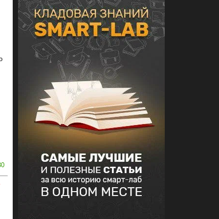
о
30
ь