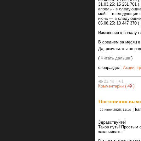
31.03.25: 15 251 701 (
апрель - в следующи
май — в следующие 
июнь — в следующие
05.08.25: 10 447 370 ( 
Изменения к началу г
В среднем за месяц в 
Да, результаты не рад
(
Читать дальше
)
спецраздел:
Акции
,
т
21.4К
|
★1
Комментарии (
49
)
Постепенно выхож
|
ka
22 июля 2025, 11:14
Здравствуйте!
Таков путь! Простым 
заканчивать.