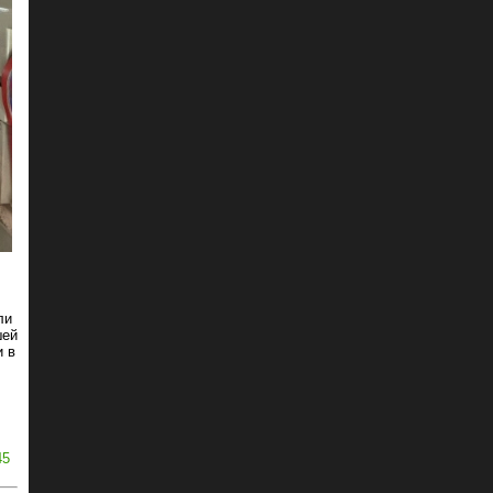
ли
шей
и в
45