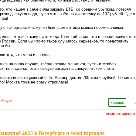
яца подведу как обычно итоги, но пока расскажу о текущем.
 то, что нашёл в себе силы закрыть ВТБ, со средним убытком, потерял
разводке кукловода, ну то что повёл на дивотсечку со 107 рублей. Где я
упец!
вую как организм измучен был всеми этими моими переживаниями.
лось, что всё, капут, это когда Трамп объявил, что в понедельник что-т
о России. Если бы что-то такое случилось серьёзное, то представить
ло бы.
растать, что меня и спасло.
ться на волю случая, твёрдо решил меняться, пусть и тяжёло
ах, но я сделал это, позицию закрыл на спекулянтском счёте.
щиваю инвестиционный счёт. Размер достиг 700 тысяч рублей. Понимаю,
ло! Москва тоже не сразу строилась!
,
Акции
хорошо
комментироват
мартлаб 2025 в Петербурге и моей торговле