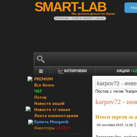
SMART-LAB
Но
Мы делаем деньги на бирже
РЕКЛАМА • CONFA.SMART-LAB.RU
КОТИРОВКИ
АКЦИИ
+12
PREMIUM
Все блоги
ЧАТ
Постов с тегом "karpo
Поток
karpov72 - ин
Новости акций
Новости тг-канал
Лента комментариев
Итоги торгов за 
Купить Mozgovik
|
09 сентября 2025, 11:06
Инвесторы
285631