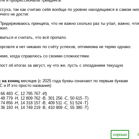
ели и профессионалы трейдинга!
ссуха, так как считаю себя вообще по уровню находящимся в самом низ
ичего не достиг.
 Придерживаюсь принципа, что не важно сколько раз ты упал, важно, что
лжил.
ваться и считать, что всё пропало.
торговля и нет никаких по счёту успехов, оптимизма не теряю однако.
ремя, когда справлюсь со своими сложностями.
ост об итогах за август, ну что же, пусть с опозданием текущую
 на конец
месяцев (с 2025 года буквы означают по первым буквам
 С и И это просто названия):
 66 483 -С, 12 795 767 -И)
 48 779 -Н, 12 809 762 -В, 301 256 -С, 50 615 -Т)
 74 856 -Н, 14 318 157 -В, 409 511 -С, 51 524 -Т)
 36 193 -Н, 14 749 219 -В, 410 909 -С, 55 380 -Т)
хорошо