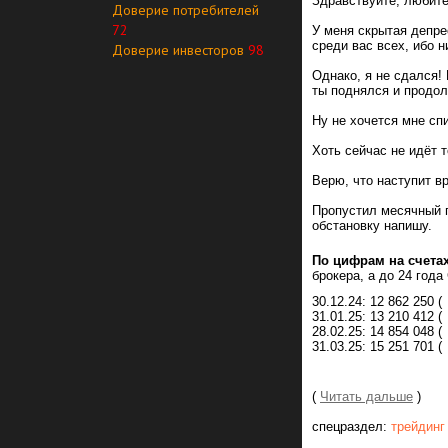
Здравствуйте, любит
Доверие потребителей
72
У меня скрытая депре
среди вас всех, ибо н
Доверие инвесторов
98
Однако, я не сдался!
ты поднялся и продо
Ну не хочется мне спи
Хоть сейчас не идёт 
Верю, что наступит в
Пропустил месячный п
обстановку напишу.
По цифрам на счетах
брокера, а до 24 года
30.12.24: 12 862 250 (
31.01.25: 13 210 412 (
28.02.25: 14 854 048 (
31.03.25: 15 251 701 (
(
Читать дальше
)
спецраздел:
трейдинг