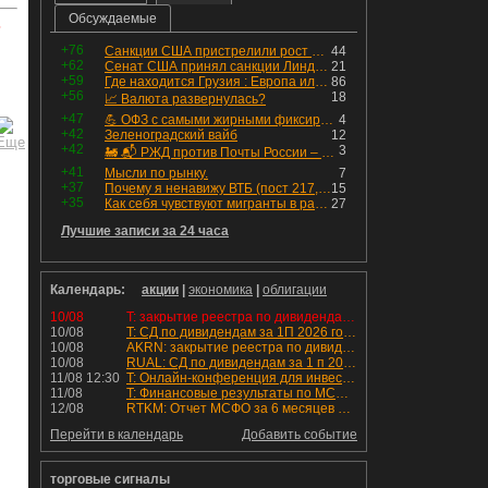
Обсуждаемые
ь
+76
Санкции США пристрелили рост акций в России
44
+62
Сенат США принял санкции Линдси Грэма против России
21
+59
Где находится Грузия : Европа или Азия
86
+56
18
📈 Валюта развернулась?
+47
💪 ОФЗ с самыми жирными фиксированными купонами
4
+42
Зеленоградский вайб
12
+42
3
🚂 📬 РЖД против Почты России – Какие облигации выбрать?
+41
Мысли по рынку.
7
+37
Почему я ненавижу ВТБ (пост 217, 12+)
15
+35
Как себя чувствуют мигранты в раю, в который они так стремились
27
Лучшие записи за 24 часа
Календарь:
акции
|
экономика
|
облигации
10/08
T: закрытие реестра по дивидендам 4.6 руб
10/08
T: СД по дивидендам за 1П 2026 года.
10/08
AKRN: закрытие реестра по дивидендам 235 руб
10/08
RUAL: СД по дивидендам за 1 п 2026 года.
11/08 12:30
T: Онлайн-конференция для инвесторов и аналитиков
11/08
T: Финансовые результаты по МСФО за 2к 2026 года
12/08
RTKM: Отчет МСФО за 6 месяцев 2026 года
Перейти в календарь
Добавить событие
торговые сигналы