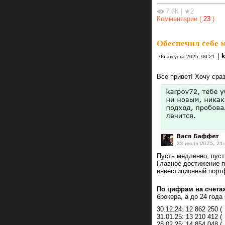
7.6К
|
★2
Комментарии (
23
)
Обеспечил себе
|
k
06 августа 2025, 00:21
Все привет! Хочу сраз
Пусть медленно, пуст
Главное достижение п
инвестиционный портф
По цифрам на счетах
брокера, а до 24 года
30.12.24: 12 862 250 (
31.01.25: 13 210 412 (
28.02.25: 14 854 048 (