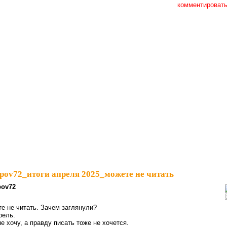
комментироват
ov72_итоги апреля 2025_можете не читать
pov72
те не читать. Зачем заглянули?
рель.
е хочу, а правду писать тоже не хочется.