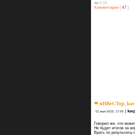
9.6К
Комментарии (
47
)
❤ иНВеСТор_karp
|
kar
01 мая 2025, 17:05
Говорил же, что може
Не будет итогов за ап
Врать по результаты н