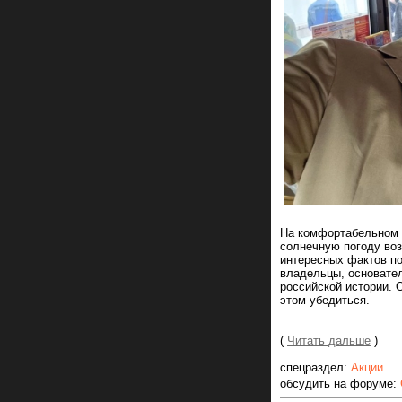
На комфортабельном д
солнечную погоду во
интересных фактов по
владельцы, основател
российской истории. 
этом убедиться.
(
Читать дальше
)
спецраздел:
Акции
обсудить на форуме: