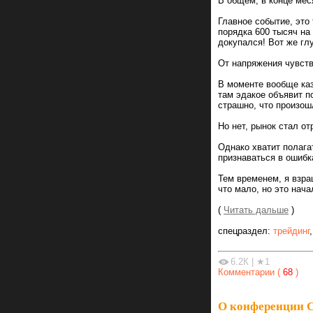
В общем, в конце мес
Главное событие, это
порядка 600 тысяч на 
докупался! Вот же гл
От напряжения чувст
В моменте вообще каза
там эдакое объявит п
страшно, что произош
Но нет, рынок стал от
Однако хватит полага
признаваться в ошибк
Тем временем, я взра
что мало, но это нача
(
Читать дальше
)
спецраздел:
трейдинг
6.2К
|
★1
Комментарии (
68
)
О конференции С