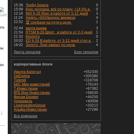
15:38
Трейд Solana
0
15:09
Курс доллара: всё по плану, +14,5% и рост продолжается!
0
12:16
MXI 9-26 Лонг. в работе от 5-12 дней
3
11:24
Нефть >60////вопрос времени
4
22:52
1
🏆 coinbase на пути к цели.
ась
22:44
карта рынка
3
21:54
RTSM 9-26 Шорт . в работе от 2-3 дней
1
21:32
#золото
0
20:02
ED 9-26 В работе. от 3-12 дней стоп и профит установлен
2
18:02
Золото. Лонг закрыт по цели.
4
лы
Лента сигналов
Блог сигналов
корпоративные блоги
о»
Иволга Капитал
+552330
OsEngine
+205380
Tickmill
+118706
БКС Мир инвестиций
+76143
Т-Инвестиции
+67382
ВТБ Мои Инвестиции
+58035
Финам Брокер
+44250
Норникель
+40008
LiveInvestingGroup
+33212
Альфа-Инвестиции
+27296
1
Все компании
ь