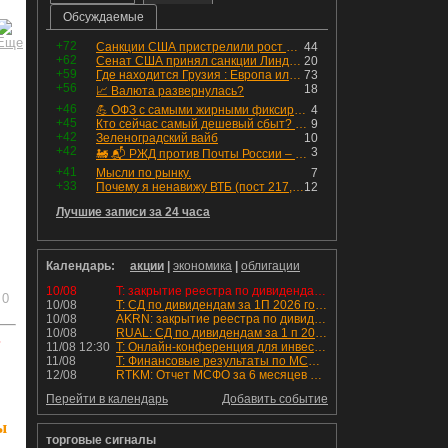
Обсуждаемые
+72
Санкции США пристрелили рост акций в России
44
+62
Сенат США принял санкции Линдси Грэма против России
20
+59
Где находится Грузия : Европа или Азия
73
+56
18
📈 Валюта развернулась?
+46
💪 ОФЗ с самыми жирными фиксированными купонами
4
+45
Кто сейчас самый дешевый сбыт? Сводный пост по сбытовым компаниям по отчетам РСБУ за Q2 26г.
9
+42
Зеленоградский вайб
10
+42
3
🚂 📬 РЖД против Почты России – Какие облигации выбрать?
+41
Мысли по рынку.
7
+33
Почему я ненавижу ВТБ (пост 217, 12+)
12
Лучшие записи за 24 часа
Календарь:
акции
|
экономика
|
облигации
10/08
T: закрытие реестра по дивидендам 4.6 руб
0
10/08
T: СД по дивидендам за 1П 2026 года.
10/08
AKRN: закрытие реестра по дивидендам 235 руб
10/08
RUAL: СД по дивидендам за 1 п 2026 года.
ь
11/08 12:30
T: Онлайн-конференция для инвесторов и аналитиков
11/08
T: Финансовые результаты по МСФО за 2к 2026 года
12/08
RTKM: Отчет МСФО за 6 месяцев 2026 года
Перейти в календарь
Добавить событие
ы
торговые сигналы