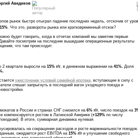
оргий Аведиков
эпов рынок быстро отыграл падение последних недель, отскочив от уро
15%
. Что это, развороты рынка или кратковременный отскок?
можно будет говорить, когда в отчетах компаний мы заметим первые
 Давайте посмотрим на последние вышедшие операционные результаты
оценим, что там происходит.
о 2 квартале выросли на
15% г/г
, в денежном выражении на
41%.
Доля
%.
стается
ужесточение условий семейной ипотеки
, вступающее в силу с
упатели спешат запрыгнуть в последний вагон уходящего поезда и
новостройки.
амокатов в России и странах СНГ снизился на
6% г/г
, число поездок на
3
е компенсируется ростом в Латинской Америке (
+129%
по числу
поездкам). В итоге, суммарная динамика нулевая.
кусировалась на сокращении расходов и росте маржинальности поездок
данным, ожидается рост EBITDA на
15% г/г
и улучшение свободного
о позитивно для держателей облигаций.