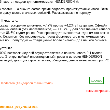
6: шесть поводов для оптимизма от HENDERSON 🚀
а горами — а значит, самое время подвести промежуточные итоги. Этим
о сразу шесть значимых событий. Рассказываем по порядку.
II квартале.
 показал ускорение динамики: +7,7% против +4,2% в I квартале. Офлайн
енный онлайн (без маркетплейсов) — +11,7%. Доля собственных канало
тив 86,6% годом ранее. Рост происходит именно там, где нам это важно
с Клиентом, без посредников. Тренд формируется, и мы ожидаем его
ия во II полугодии — традиционно более сильном для нашего бизнеса.
уатацию.
100% поставок изделий осуществляются с нашего нового РЦ вблизи
во. Это крупнейший инвестиционный проект в истории HENDERSON —
вестиций, два года строительства, обещание данное инвесторам при IPO
хорошо
Henderson (Хэндерсон фэшн групп)
комментироват
ионных результатов