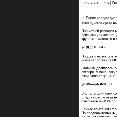
|
Ге
27 июля 2026, 07:36
📈 После череды дивг
1900 пунктов сразу на
Про четкий разворот 
признаки улучшения.
крупных эмитентов и 
✔️
ЛСР
#LSRG
Продажи кв. метров в
ипотеки составила
60
Главным драйвером о
октября. А пока, пок
взвинчивают цены на 
✔️
Whoosh
#WUSH
В 1 полугодии парк с
Спад на местном рынк
самокатов и
+23
% по 
Сейчас компания сфо
По предварительным 
денежного потока, чт