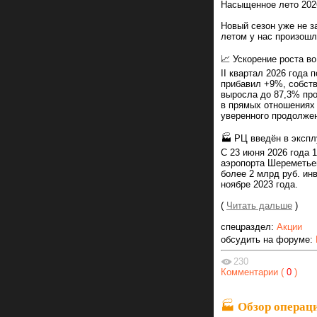
Насыщенное лето 202
Новый сезон уже не з
летом у нас произошл
📈 Ускорение роста во 
II квартал 2026 года
прибавил +9%, собств
выросла до 87,3% про
в прямых отношениях 
уверенного продолжен
🏭 РЦ введён в экспл
С 23 июня 2026 года 
аэропорта Шереметье
более 2 млрд руб. ин
ноябре 2023 года.
(
Читать дальше
)
спецраздел:
Акции
обсудить на форуме:
230
Комментарии (
0
)
🏭 Обзор операц