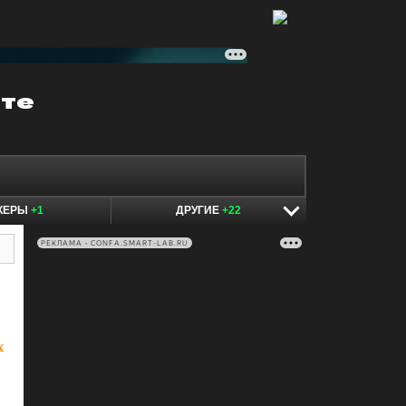
КЕРЫ
+1
ДРУГИЕ
+22
РЕКЛАМА • CONFA.SMART-LAB.RU
х