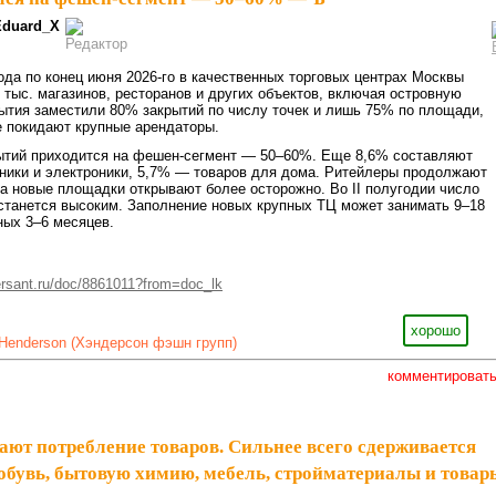
Eduard_X
ода по конец июня 2026-го в качественных торговых центрах Москвы
3 тыс. магазинов, ресторанов и других объектов, включая островную
ытия заместили 80% закрытий по числу точек и лишь 75% по площади,
е покидают крупные арендаторы.
ытий приходится на фешен-сегмент — 50–60%. Еще 8,6% составляют
ники и электроники, 5,7% — товаров для дома. Ритейлеры продолжают
 а новые площадки открывают более осторожно. Во II полугодии число
останется высоким. Заполнение новых крупных ТЦ может занимать 9–18
ных 3–6 месяцев.
sant.ru/doc/8861011?from=doc_lk
хорошо
Henderson (Хэндерсон фэшн групп)
комментироват
ают потребление товаров. Сильнее всего сдерживается
 обувь, бытовую химию, мебель, стройматериалы и товар