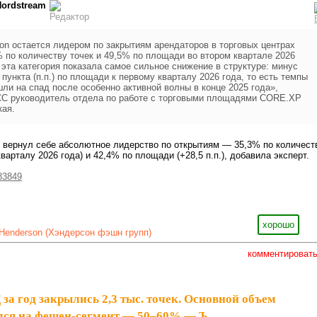
Nordstream
ion остается лидером по закрытиям арендаторов в торговых центрах
по количеству точек и 49,5% по площади во втором квартале 2026
 эта категория показала самое сильное снижение в структуре: минус
 пункта (п.п.) по площади к первому кварталу 2026 года, то есть темпы
ли на спад после особенно активной волны в конце 2025 года»,
С руководитель отдела по работе с торговыми площадями CORE.XP
кая.
 вернул себе абсолютное лидерство по открытиям — 35,3% по количест
 кварталу 2026 года) и 42,4% по площади (+28,5 п.п.), добавила эксперт.
83849
хорошо
Henderson (Хэндерсон фэшн групп)
комментироват
за год закрылись 2,3 тыс. точек. Основной объем
лся на фешен-сегмент — 50–60% — Ъ