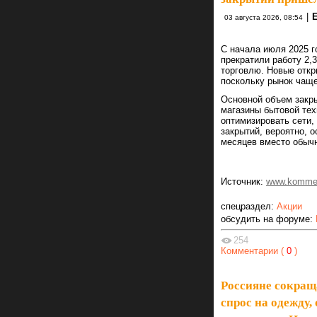
|
03 августа 2026, 08:54
С начала июля 2025 г
прекратили работу 2,
торговлю. Новые откр
поскольку рынок чащ
Основной объем закр
магазины бытовой тех
оптимизировать сети,
закрытий, вероятно, 
месяцев вместо обыч
Источник:
www.kommer
спецраздел:
Акции
обсудить на форуме:
254
Комментарии (
0
)
Россияне сокращ
спрос на одежду,