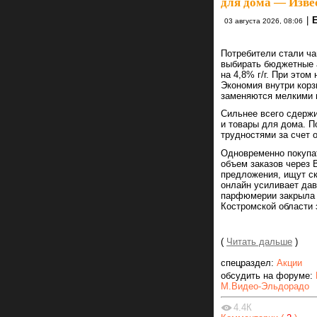
для дома — Изве
|
03 августа 2026, 08:06
Потребители стали ча
выбирать бюджетные 
на 4,8% г/г. При это
Экономия внутри корз
заменяются мелкими 
Сильнее всего сдержи
и товары для дома. 
трудностями за счет 
Одновременно покупа
объем заказов через 
предложения, ищут с
онлайн усиливает давл
парфюмерии закрыла п
Костромской области 
(
Читать дальше
)
спецраздел:
Акции
обсудить на форуме:
М.Видео-Эльдорадо
4.4К