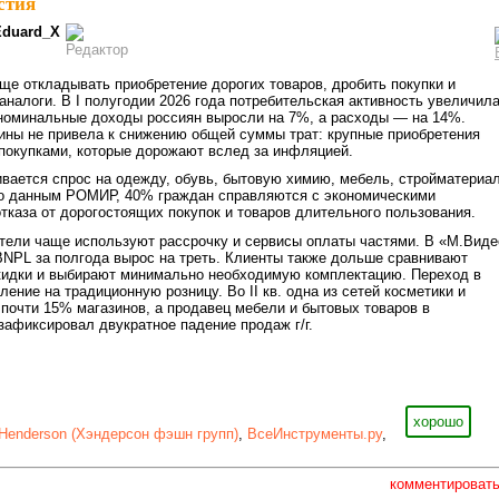
стия
Eduard_X
ще откладывать приобретение дорогих товаров, дробить покупки и
аналоги.
В I полугодии 2026 года потребительская активность увеличил
м номинальные доходы россиян выросли на 7%, а расходы — на 14%.
ины не привела к снижению общей суммы трат: крупные приобретения
покупками, которые дорожают вслед за инфляцией.
вается спрос на одежду, обувь, бытовую химию, мебель, стройматериа
По данным РОМИР, 40% граждан справляются с экономическими
отказа от дорогостоящих покупок и товаров длительного пользования.
тели чаще используют рассрочку и сервисы оплаты частями. В «М.Виде
BNPL за полгода вырос на треть. Клиенты также дольше сравнивают
кидки и выбирают минимально необходимую комплектацию. Переход в
ение на традиционную розницу. Во II кв. одна из сетей косметики и
очти 15% магазинов, а продавец мебели и бытовых товаров в
зафиксировал двукратное падение продаж г/г.
хорошо
Henderson (Хэндерсон фэшн групп)
,
ВсеИнструменты.ру
,
комментироват