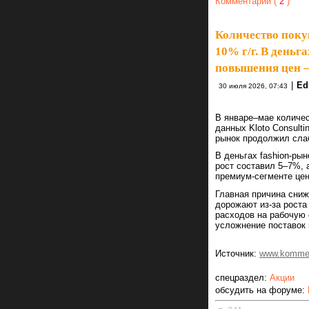
Комментарии (
2
)
Количество покуп
10% г/г. В деньга
повышения цен 
|
Ed
30 июля 2026, 07:43
В январе–мае количес
данных Kloto Consulti
рынок продолжил слаб
В деньгах fashion-рын
рост составил 5–7%, а
премиум-сегменте це
Главная причина сниж
дорожают из-за роста
расходов на рабочую 
усложнение поставок 
Источник:
www.kommer
спецраздел:
Акции
обсудить на форуме: