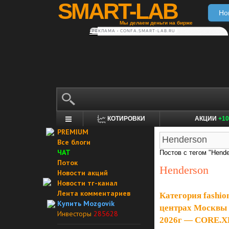
SMART-LAB
Но
Мы делаем деньги на бирже
РЕКЛАМА • CONFA.SMART-LAB.RU
КОТИРОВКИ
АКЦИИ
+10
PREMIUM
Все блоги
ЧАТ
Постов с тегом "Hende
Поток
Henderson
Новости акций
Новости тг-канал
Лента комментариев
Категория fashio
Купить Mozgovik
центрах Москвы -
Инвесторы
285628
2026г — CORE.X