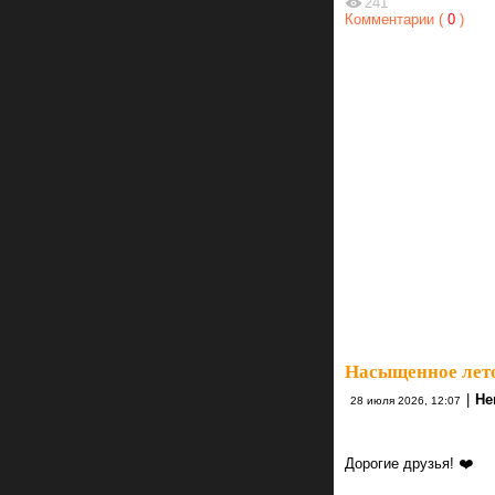
241
Комментарии (
0
)
Насыщенное лето
|
He
28 июля 2026, 12:07
Дорогие друзья! ❤️