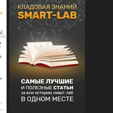
на
з
в
й
ет
0