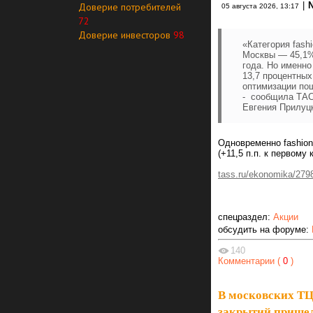
|
Доверие потребителей
05 августа 2026, 13:17
72
Доверие инвесторов
98
«Категория fash
Москвы — 45,1% 
года. Но именно
13,7 процентных
оптимизации пош
- сообщила ТАС
Евгения Прилуц
Одновременно fashion
(+11,5 п.п. к первому
tass.ru/ekonomika/279
спецраздел:
Акции
обсудить на форуме:
140
Комментарии (
0
)
В московских ТЦ 
закрытий прише