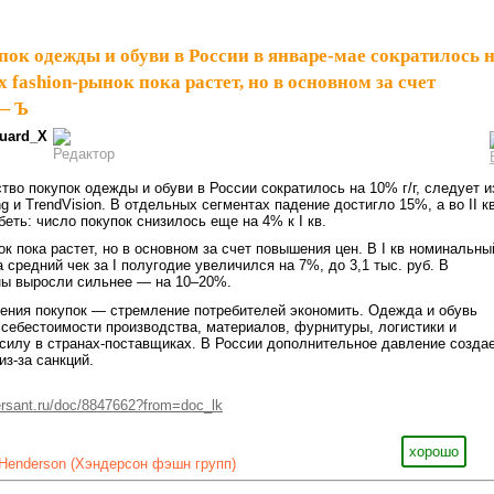
ок одежды и обуви в России в январе-мае сократилось 
х fashion-рынок пока растет, но в основном за счет
— Ъ
uard_X
тво покупок одежды и обуви в России сократилось на 10% г/г, следует и
ng и TrendVision. В отдельных сегментах падение достигло 15%, а во II к
еть: число покупок снизилось еще на 4% к I кв.
ок пока растет, но в основном за счет повышения цен. В I кв номинальны
 средний чек за I полугодие увеличился на 7%, до 3,1 тыс. руб. В
ны выросли сильнее — на 10–20%.
ения покупок — стремление потребителей экономить. Одежда и обувь
 себестоимости производства, материалов, фурнитуры, логистики и
силу в странах-поставщиках. В России дополнительное давление созда
из-за санкций.
sant.ru/doc/8847662?from=doc_lk
хорошо
Henderson (Хэндерсон фэшн групп)