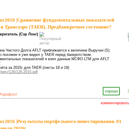
tor2016
|
Сравнение фундаментальных показателей
 и Трансаэро (TAER). Предбанкротное состояние?
ерегатель (Сэр Лонг)
ина Чистого Долга AFLT приближается к величине Выручки (S).
то похожее я уже видел у TAER перед банкротством.
ментальных показателей я взял данные МСФО LTM для AFLT
/
ёта за 2015г для TAER (листы 18 и 19)
tchety/126/126-2015.pdf
хорошо
Аэрофлот
комментироват
tor2016
|
Результаты портфельного инвестирования. 01
 июля 2019г