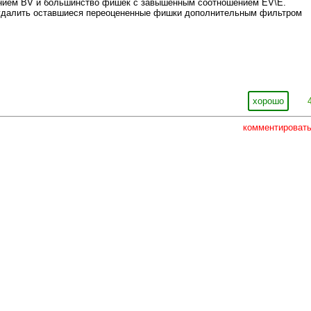
нием BV и большинство фишек с завышенным соотношением EV\E.
удалить оставшиеся переоцененные фишки дополнительным фильтром
хорошо
комментироват