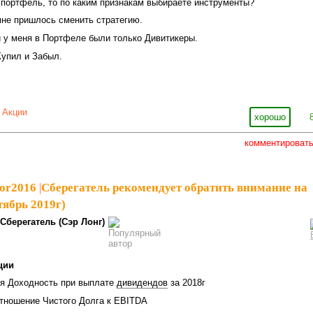
портфель, то по каким признакам выбираете инструменты?
мне пришлось сменить стратегию.
 у меня в Портфеле были только Дивитикеры.
Купил и Забыл.
,
Акции
хорошо
комментироват
tor2016
|
Сберегатель рекомендует обратить внимание на
тябрь 2019г)
Сберегатель (Сэр Лонг)
ции
я Доходность при выплате
дивидендов
за 2018г
отношение Чистого Долга к EBITDA