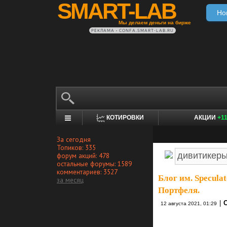
SMART-LAB
Но
Мы делаем деньги на бирже
РЕКЛАМА • CONFA.SMART-LAB.RU
КОТИРОВКИ
АКЦИИ
+1
За сегодня
Топиков: 335
форум акций: 478
остальные форумы: 1589
комментариев: 3527
Блог им. Specula
за месяц
Портфеля.
|
С
12 августа 2021, 01:29