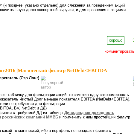
г (и позднее, указано отдельно) для слежения за поведением акций
начительную долю экспортной выручки, и для сравнения с акциями
хорошо
комментироват
tor2016
|
Магический фильтр NetDebt<EBITDA
ерегатель (Сэр Лонг)
вою табличку для фильтрации акций, то заметил одну закономерность.
показатель Чистый Долг меньше показателя EBITDA (NetDebt<EBITDA).
атели не требуются для фильтрации.
EBITDA, BV, NetDebt и ДД)
 фишки с требуемой ДД из таблицы
Дивидендная доходность
и российских компаний ММВБ
и применить к ним простейший фильтр
 какой-то магический, ибо в портфель не попадают фишки с