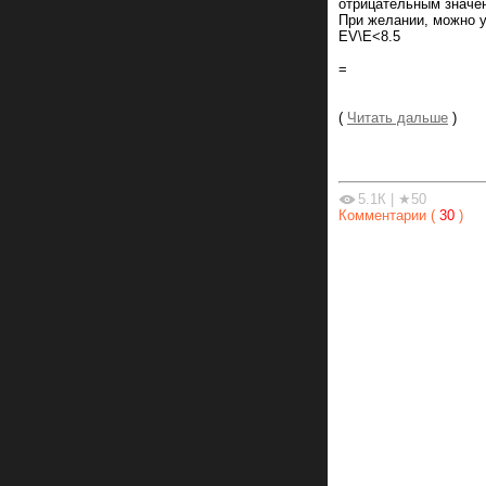
отрицательным значе
При желании, можно 
EV\E<8.5
=
(
Читать дальше
)
5.1К
|
★50
Комментарии (
30
)