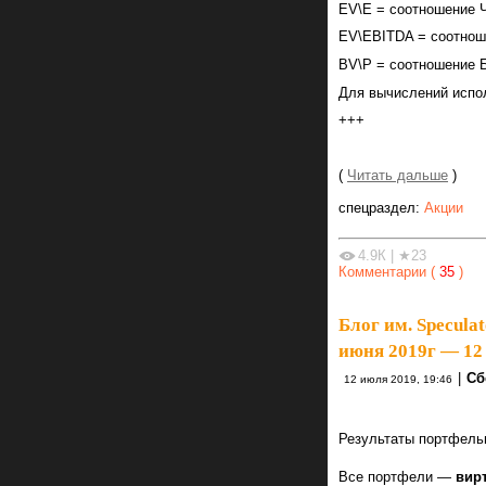
EV\E = соотношение Ч
EV\EBITDA = соотнош
BV\P = соотношение Б
Для вычислений испо
+++
(
Читать дальше
)
спецраздел:
Акции
4.9К
|
★23
Комментарии (
35
)
Блог им. Specula
июня 2019г — 12
|
Сб
12 июля 2019, 19:46
Результаты портфельн
Все портфели —
вир