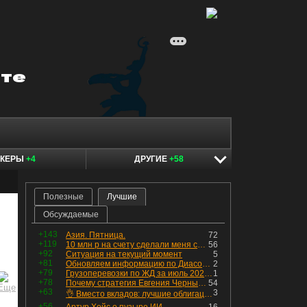
ОКЕРЫ
+4
ДРУГИЕ
+58
Полезные
Лучшие
Обсуждаемые
+143
Азия. Пятница.
72
+119
10 млн р на счету сделали меня счастливым? Ожидание vs Реальность!
56
+92
Ситуация на текущий момент
5
+81
Обновляем информацию по Диасофту: дивиденды и выкуп
2
+79
Грузоперевозки по ЖД за июль 2026 г. — четвёртый месяц подряд роста, чёрные металлы на уровне прошлого года, а каменный уголь в плюсе.
1
+78
Почему стратегия Евгения Черных приведет вас к убыткам в 2026 году
54
+63
3
👌 Вместо вкладов: лучшие облигации — только супер надёжные
+56