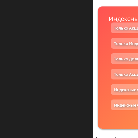
Индексны
Только Акц
Только Инд
Только Ди
Только Акц
Индексные
Индексные 