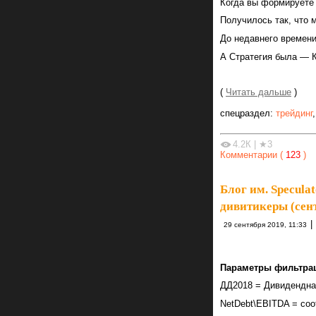
Когда вы формируете 
Получилось так, что 
До недавнего времени
А Стратегия была — 
(
Читать дальше
)
спецраздел:
трейдинг
4.2К
|
★3
Комментарии (
123
)
Блог им. Specula
дивитикеры (сен
|
29 сентября 2019, 11:33
Параметры фильтра
ДД2018 = Дивидендна
NetDebt\EBITDA = со