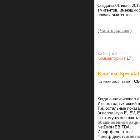
Созданы 01 июня 2019
эмитентов, имеющих з
прочих эмитентов.
(
Читать дальше
)
5К
|
★4
Комментарии (
17
)
Блог им. Specula
|
Сб
11 июля 2019, 18:09
Когда анализировал с
У всех годных акций 
Т.е. остальные показ
(я использую E, EV, 
Поэтому нужно взять
обыкновенной акци
NetDebt<EBITDA.
И портфель готов!
Фильтр действительно