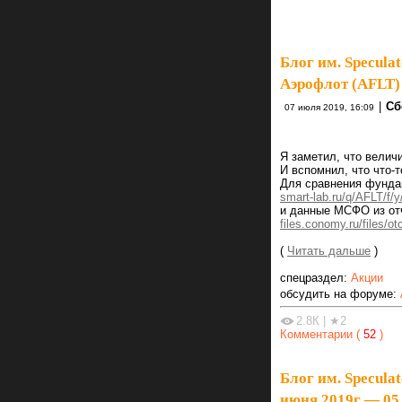
Блог им. Specula
Аэрофлот (AFLT)
|
Сб
07 июля 2019, 16:09
Я заметил, что велич
И вспомнил, что что-
Для сравнения фунда
smart-lab.ru/q/AFLT/f/y
и данные МСФО из отч
files.conomy.ru/files/o
(
Читать дальше
)
спецраздел:
Акции
обсудить на форуме:
2.8К
|
★2
Комментарии (
52
)
Блог им. Specula
июня 2019г — 05