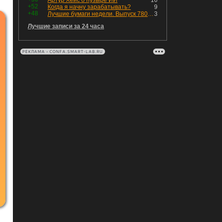
Артур Хейс о пузыре ИИ
16
+52
Когда я начну зарабатывать?
9
+48
Лучшие бумаги недели. Выпуск 780 – обновления для пятницы
3
Лучшие записи за 24 часа
РЕКЛАМА • CONFA.SMART-LAB.RU