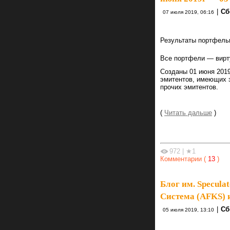
|
Сб
07 июля 2019, 06:16
Результаты портфельн
Все портфели — вирт
Созданы 01 июня 2019
эмитентов, имеющих з
прочих эмитентов.
(
Читать дальше
)
972
|
★1
Комментарии (
13
)
Блог им. Specula
Система (AFKS) 
|
Сб
05 июля 2019, 13:10