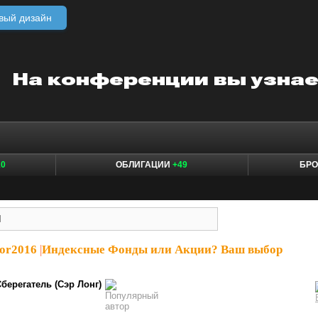
вый дизайн
10
ОБЛИГАЦИИ
+49
БР
tor2016
|
Индексные Фонды или Акции? Ваш выбор
берегатель (Сэр Лонг)