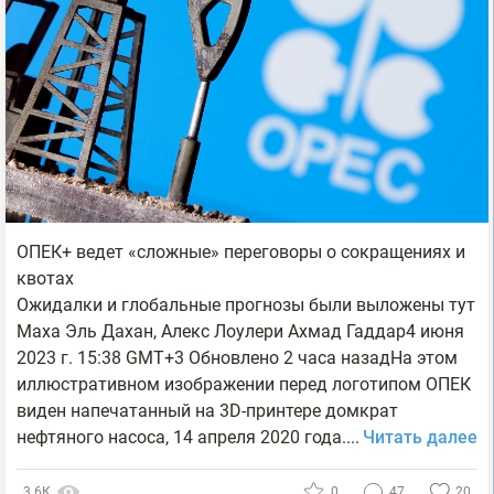
ОПЕК+ ведет «сложные» переговоры о сокращениях и
квотах
Ожидалки и глобальные прогнозы были выложены тут
Маха Эль Дахан, Алекс Лоулери Ахмад Гаддар4 июня
2023 г. 15:38 GMT+3 Обновлено 2 часа назадНа этом
иллюстративном изображении перед логотипом ОПЕК
виден напечатанный на 3D-принтере домкрат
нефтяного насоса, 14 апреля 2020 года....
Читать далее
3.6К
0
47
20