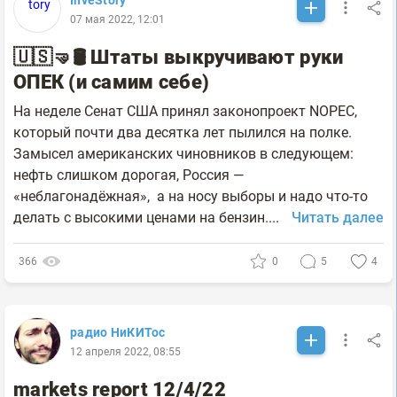
InveStory
07 мая 2022, 12:01
🇺🇸🤜🛢 Штаты выкручивают руки
ОПЕК (и самим себе)
На неделе Сенат США принял законопроект NOPEC,
который почти два десятка лет пылился на полке.
Замысел американских чиновников в следующем:
нефть слишком дорогая, Россия —
«неблагонадёжная», а на носу выборы и надо что-то
делать с высокими ценами на бензин....
Читать далее
366
0
5
4
радио НиКИТос
12 апреля 2022, 08:55
markets report 12/4/22