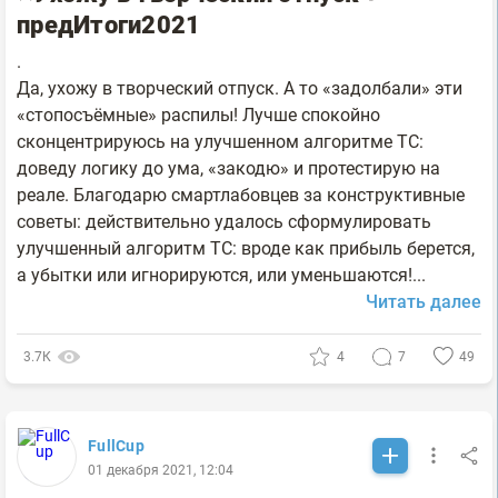
предИтоги2021
.
Да, ухожу в творческий отпуск. А то «задолбали» эти
«стопосъёмные» распилы! Лучше спокойно
сконцентрируюсь на улучшенном алгоритме ТС:
доведу логику до ума, «закодю» и протестирую на
реале. Благодарю смартлабовцев за конструктивные
советы: действительно удалось сформулировать
улучшенный алгоритм ТС: вроде как прибыль берется,
а убытки или игнорируются, или уменьшаются!...
Читать далее
3.7К
4
7
49
FullCup
01 декабря 2021, 12:04