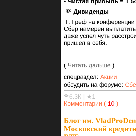
•
Чистая прибыль = 1 5
💸
Дивиденды
Г. Греф на конференции 
Сбер намерен выплатить
даже успел чуть расстрои
пришел в себя.
(
Читать дальше
)
спецраздел:
Акции
обсудить на форуме:
Сбе
6.3К
|
★1
Комментарии (
10
)
Блог им. VladProDen
Московский кредитн