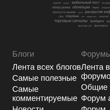
мобильный пост
лукойл
мосбир
магнит
облигации
обзор рынка
опрос
опцио
раскрытие ин
прогноз по акциям
путин
сбербанк
сбер
северсталь
смартлаб
сво
торговые сигналы
трейдинг
ук
фьючерсы
фьючерс ртс
Блоги
Форум
Лента всех блогов
Лента 
форум
Самые полезные
Общие
Самые
комментируемые
Форум 
Новости
Форум