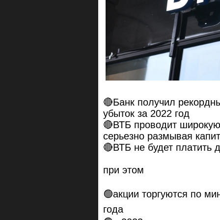
🔴Банк получил рекордны
убыток за 2022 год
🔴ВТБ проводит широкую
серьезно размывая капит
🔴ВТБ не будет платить 
при этом
🟢акции торгуются по ми
года