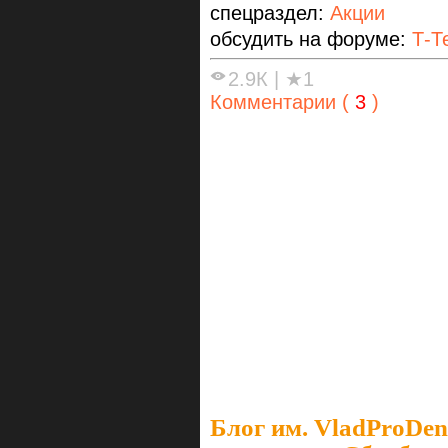
спецраздел:
Акции
обсудить на форуме:
Т-Т
2.9К
|
★1
Комментарии (
3
)
Блог им. VladProDen