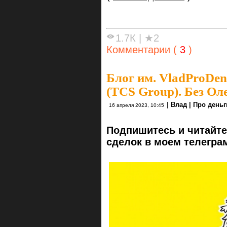
1.7К
|
★2
Комментарии (
3
)
Блог им. VladProDen
(TCS Group). Без Ол
|
Влад | Про деньг
16 апреля 2023, 10:45
Подпишитесь и читайте
сделок в моем телегра