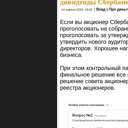
дивиденды Сбербан
|
Влад | Про деньг
14 апреля 2023, 19:02
Если вы акционер Сберба
проголосовать на собра
проголосовать за утвержд
утвердить нового аудито
директоров. Хорошее нап
бизнеса.
При этом контрольный па
финальное решение все р
решение совета акционе
реестра акционеров.