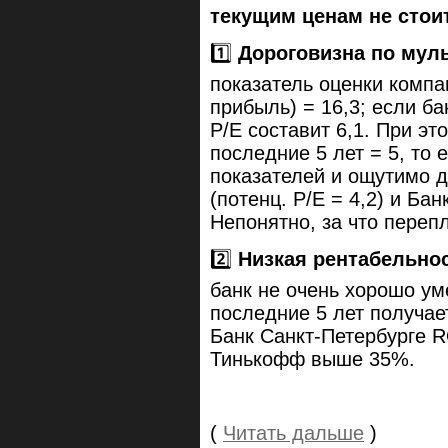
текущим ценам не стои
1️⃣
Дороговизна по мул
показатель оценки компа
прибыль) = 16,3; если ба
P/E составит 6,1. При э
последние 5 лет = 5, то 
показателей и ощутимо д
(потенц. P/E = 4,2) и Бан
Непонятно, за что переп
2️⃣
Низкая рентабельнос
банк не очень хорошо ум
последние 5 лет получае
Банк Санкт-Петербурге 
Тинькофф выше 35%.
(
Читать дальше
)