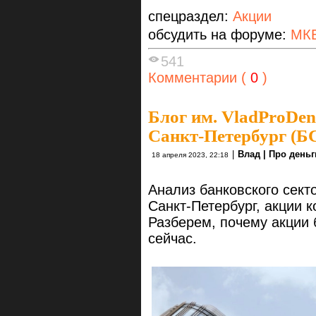
спецраздел:
Акции
обсудить на форуме:
МК
541
Комментарии (
0
)
Блог им. VladProDen
Санкт-Петербург (БС
|
Влад | Про деньг
18 апреля 2023, 22:18
Анализ банковского сек
Санкт-Петербург, акции к
Разберем, почему акции 
сейчас.