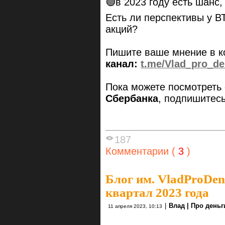
🟢в 2023 году есть шанс
Есть ли перспективы у В
акций?
Пишите ваше мнение в 
канал:
t.me/Vlad_pro_de
Пока можете посмотреть
Сбербанка
, подпишитесь
187
Комментарии (
3
)
Блог им. VladProDen
квартал 2023 года
|
Влад | Про деньг
11 апреля 2023, 10:13