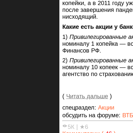
копейки, а в 2011 году уж
после завершения панде
нисходящий.
Какие есть акции у бан
1)
Привилегированные ак
номиналу 1 копейка — вс
Финансов РФ.
2)
Привилегированные ак
номиналу 10 копеек — вс
агентство по страховани
(
Читать дальше
)
спецраздел:
Акции
обсудить на форуме:
ВТ
5К
|
★6