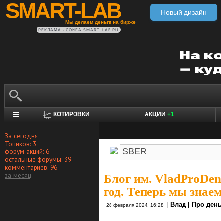
SMART-LAB
Новый дизайн
Мы делаем деньги на бирже
РЕКЛАМА • CONFA.SMART-LAB.RU
КОТИРОВКИ
АКЦИИ
+1
За сегодня
Топиков: 3
форум акций: 6
остальные форумы: 39
комментариев: 96
за месяц
Блог им. VladProDen
год. Теперь мы знае
|
Влад | Про ден
28 февраля 2024, 16:28