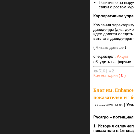
Позитивно на выру
связи с ростом ку
Корпоративное упра
Компания характериз
дивиденды
(див. дохо
идее должен следить 
выплаты дивидендов (
(
Читать дальше
)
спецраздел:
Акции
обсудить на форуме:
516
|
★2
Комментарии (
0
)
Блог им. Enhance
показателей и "
|
Уси
27 мая 2020, 14:05
Русагро – потенциал
1. История отлично
показатели в 1м квар