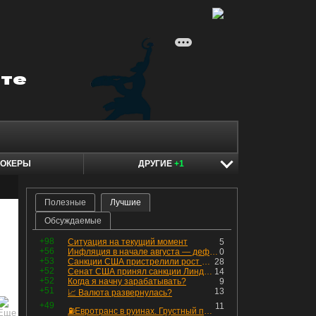
ОКЕРЫ
ДРУГИЕ
+1
Полезные
Лучшие
Обсуждаемые
+98
Ситуация на текущий момент
5
+56
Инфляция в начале августа — дефляция из-за топлива и плодоовощной корзины, но услуги продолжают дорожать, а рубль начал ослабевать.
0
+53
Санкции США пристрелили рост акций в России
28
+52
Сенат США принял санкции Линдси Грэма против России
14
+52
Когда я начну зарабатывать?
9
+51
13
📈 Валюта развернулась?
+49
11
⛽️Евротранс в руинах. Грустный пост😶😞 Что изменилось в облигациях?