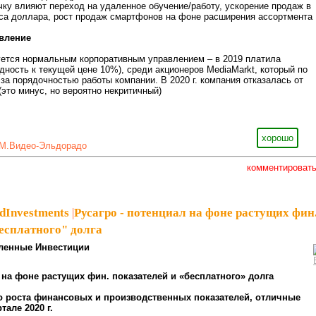
чку влияют переход на удаленное обучение/работу, ускорение продаж в
рса доллара, рост продаж смартфонов на фоне расширения ассортмента
вление
уется нормальным корпоративным управлением – в 2019 платила
дность к текущей цене 10%), среди акционеров MediaMarkt, который по
за порядочностью работы компании. В 2020 г. компания отказалась от
это минус, но вероятно некритичный)
хорошо
М.Видео-Эльдорадо
комментироват
dInvestments
|
Русагро - потенциал на фоне растущих фин
бесплатного" долга
ленные Инвестиции
 на фоне растущих фин. показателей и «бесплатного» долга
го роста финансовых и производственных показателей, отличные
тале 2020 г.