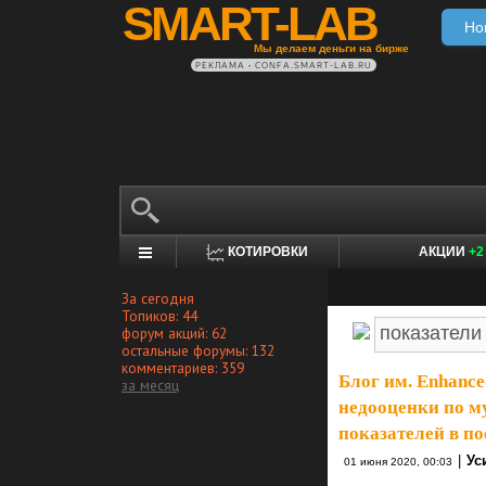
SMART-LAB
Но
Мы делаем деньги на бирже
РЕКЛАМА • CONFA.SMART-LAB.RU
КОТИРОВКИ
АКЦИИ
+2
За сегодня
Топиков: 44
форум акций: 62
остальные форумы: 132
комментариев: 359
Блог им. Enhance
за месяц
недооценки по м
показателей в п
|
Ус
01 июня 2020, 00:03