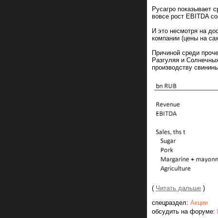
Русагро показывает с
вовсе рост EBITDA с
И это несмотря на до
компании (цены на са
Причиной среди проче
Разгуляя и Солнечных
производству свинин
(
Читать дальше
)
спецраздел:
Акции
обсудить на форуме: