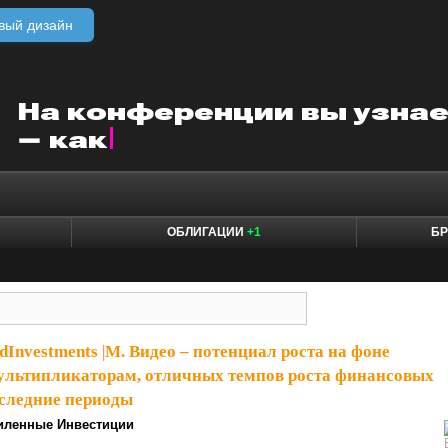
вый дизайн
ОБЛИГАЦИИ
+1
БР
dInvestments
|
М. Видео – потенциал роста на фоне
ультипликаторам, отличных темпов роста финансовых
оследние периоды
иленные Инвестиции