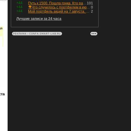
+44
Путь к 1500. Пошла гонка. Кто раньше продаст.
101
+44
🎥Что случилось с портфелем в июле - честный разбор / Инвестировать Просто
0
+44
Мой портфель акций на 7 августа. Покупки активов и реинвестирование дивидендов. Создание пассивного дохода
2
Лучшие записи за 24 часа
РЕКЛАМА • CONFA.SMART-LAB.RU
ста