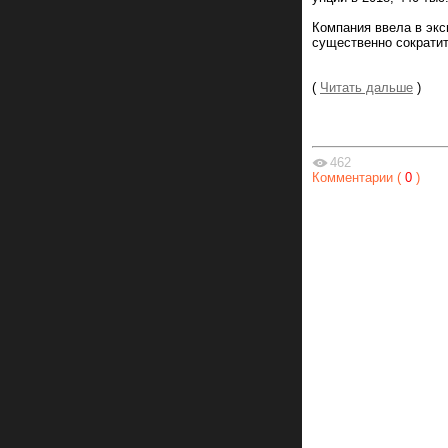
Компания ввела в эк
существенно сократит
(
Читать дальше
)
462
Комментарии (
0
)