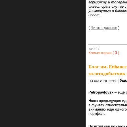
горизонту и толеран
инвестора в случае 
упомянутые в данном
несет.
(
Читать дальше
)
347
Комментарии (
0
)
Блог им. Enhance
золотодобытчик 
|
Уси
14 мая 2020, 21:19
Petropavlovsk
– еще 
Наша предыдущая идея
в фунтах относительн
вниманию еще одного 
портфель
Позитивная конъюнк