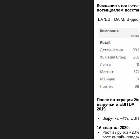
Компания стоит оче
потенциалом восста
EV/EBITDA М. Видео –
После интеграции Э
выручки и
EBITDA:
2019
Выручка +4%, EBI
1й квартал 2020:
Рост выручки +20%
рост онлайн-прода