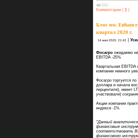
542
Комментарии (
1
)
Блог им. Enhance
квартал 2020 г.
|
Уси
14 мая 2020, 21:42
Фосагро
ожидаемо нег
EBITDA -25%
Квартальная EBITDA о
компании немного ув
Фосагро торгуется по
доллара и начала вос
перцентиля), имеет L
участвовали) сохраня
Акции компании практ
индексе -1%
*Данный аналитическ
финансовые инструме
соответствовать Ва
финансового инструм