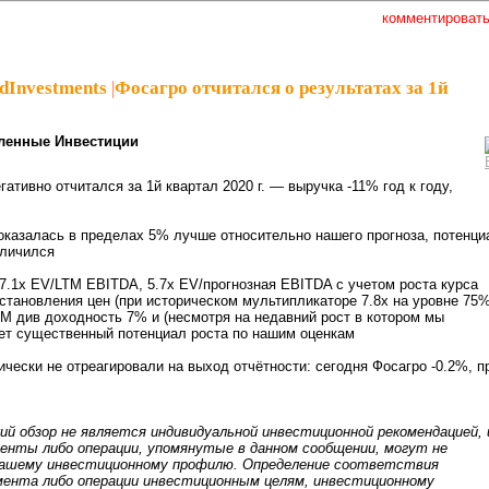
комментироват
dInvestments
|
Фосагро отчитался о результатах за 1й
ленные Инвестиции
ативно отчитался за 1й квартал 2020 г. — выручка -11% год к году,
казалась в пределах 5% лучше относительно нашего прогноза, потенци
еличился
 7.1x EV/LTM EBITDA, 5.7x EV/прогнозная EBITDA с учетом роста курса
становления цен (при историческом мультипликаторе 7.8x на уровне 75
TM див доходность 7% и (несмотря на недавний рост в котором мы
ет существенный потенциал роста по нашим оценкам
ически не отреагировали на выход отчётности: сегодня Фосагро -0.2%, п
ий обзор не является индивидуальной инвестиционной рекомендацией, 
нты либо операции, упомянутые в данном сообщении, могут не
шему инвестиционному профилю. Определение соответствия
ента либо операции инвестиционным целям, инвестиционному