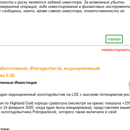
тности к риску является задачей инвестора. За возможные убытки
совершения операций, либо инвестирования в финансовые инструмент
 сообщении, никто, кроме самого инвестора, ответственности не
хорошо
комментироват
dInvestments
|
Petropavlovsk, недооцененный
на LSE
ленные Инвестиции
один недооцененный золотодобытчик на LSE с высоким потенциалом рос
 по Highland Gold хорошо сработала (несмотря на кризис показала +2
о 14 февраля 2020, когда идея была инициирована), представляем ваше
золотодобытчика Petropavlovsk, которого также включили в свой
тура: