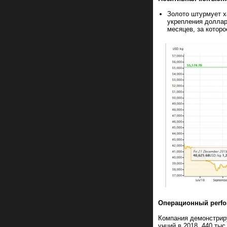
Золото штурмует х
укрепления доллар
месяцев, за которо
Операционный perfo
Компания демонстриру
унций в 2018, 440 тыс