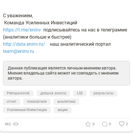
С уважением,
Команда Усиленных Инвестиций
https://t.me/eninv
подписывайтесь на нас в телеграмме
(аналитики больше и быстрее)
http://data.eninv.ru/
наш аналитический портал
team@eninv.ru
Данная публикация является личным мнением автора.
Мнение владельца сайта может не совпадать с мнением
автора.
Petropavlovsk
добыча золота
LSE
результаты
отчет
показатели
аналитика
Усиленные Инвестиции
акции
462
0
0
2