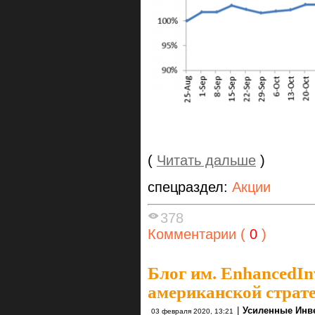
(
Читать дальше
)
спецраздел:
Акции
378
Комментарии (
0
)
Блог им. EnhancedIn
американской страте
|
Усиленные Инв
03 февраля 2020, 13:21