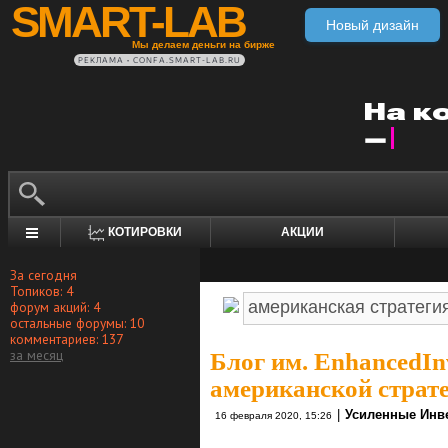
SMART-LAB
Новый дизайн
Мы делаем деньги на бирже
РЕКЛАМА • CONFA.SMART-LAB.RU
КОТИРОВКИ
АКЦИИ
За сегодня
Топиков: 4
форум акций: 4
остальные форумы: 10
комментариев: 137
за месяц
Блог им. EnhancedIn
американской страте
|
Усиленные Инв
16 февраля 2020, 15:26