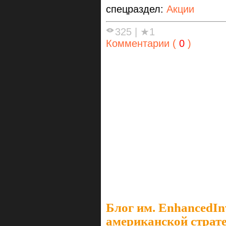
спецраздел:
Акции
325
|
★1
Комментарии (
0
)
Блог им. EnhancedIn
американской страте