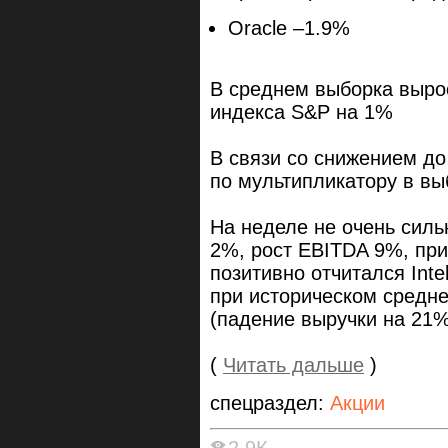
Oracle –1.9%
В среднем выборка выро
индекса S&P на 1%
В связи со снижением д
по мультипликатору в вы
На неделе не очень силь
2%, рост EBITDA 9%, при
позитивно отчитался Inte
при историческом средне
(падение выручки на 21
(
Читать дальше
)
спецраздел:
Акции
2.9К