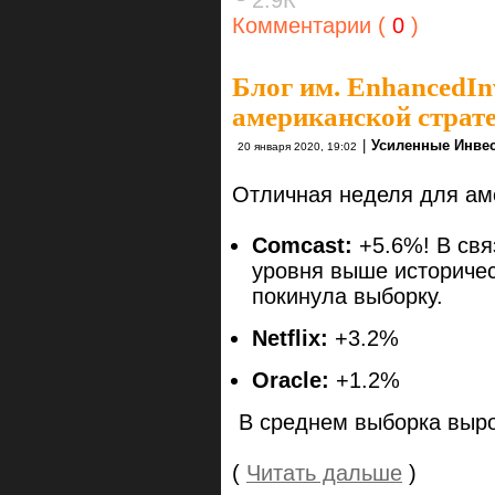
Комментарии (
0
)
Блог им. EnhancedIn
американской страте
|
Усиленные Инве
20 января 2020, 19:02
Отличная неделя для ам
Comcast:
+5.6%! В свя
уровня выше историче
покинула выборку.
Netflix:
+3.2%
Oracle:
+1.2%
В среднем выборка выро
(
Читать дальше
)