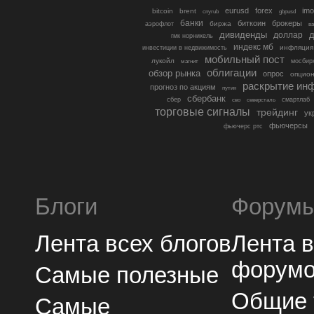
eurusd
forex
imo
bitcoin
brent
cnyrub
gbpusd
банки
биткоин
брокеры
биржа
аэрофлот
в
дивиденды
доллар
д
гмк норникель
индекс мб
инфляция
инвестиции в недвижимость
мобильный пост
лукойл
мосбир
магнит
облигации
обзор рынка
опрос
опцио
раскрытие ин
прогноз по акциям
путин
сбербанк
сбер
северсталь
смартлаб
сво
торговые сигналы
трейдинг
ук
фьючерсы
фьючерс ртс
Блоги
Форум
Лента всех блогов
Лента 
форум
Самые полезные
Общие
Самые