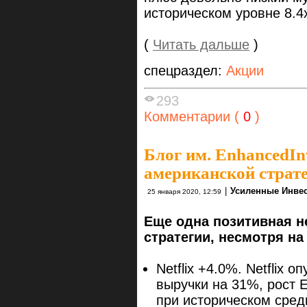
историческом уровне 8.4
(
Читать дальше
)
спецраздел:
Акции
293
Комментарии (
0
)
Блог им. EnhancedIn
американской страте
|
Усиленные Инве
25 января 2020, 12:59
Еще одна позитивная н
стратегии, несмотря н
Netflix +4.0%. Netflix 
выручки на 31%, рост 
при историческом сред