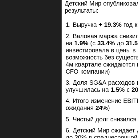
Детский Мир опубликова
результаты:
Выручка
+ 19.3%
год к
Валовая маржа снизил
на
1.9%
(с
33.4%
до
31.
инвестировала в цены в 3
возможность без существ
4м квартале ожидаются 
CFO компании)
Доля SG&A расходов 
улучшилась на
1.5%
с
2
Итого изменение EBI
ожидания
24%
)
Чистый долг снизился 
Детский Мир ожидает 
до 30% в среднесрочной