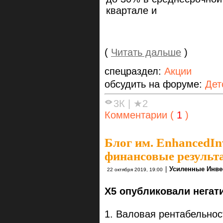
квартале и
(
Читать дальше
)
спецраздел:
Акции
обсудить на форуме:
Дет
3К
|
★2
Комментарии (
1
)
Блог им. EnhancedIn
финансовые результ
|
Усиленные Инве
22 октября 2019, 19:00
X5 опубликовали нега
1. Валовая рентабельност