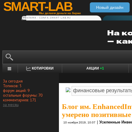
SMART-LAB
Новый дизайн
Мы делаем деньги на бирже
РЕКЛАМА • CONFA.SMART-LAB.RU
КОТИРОВКИ
АКЦИИ
+1
За сегодня
Топиков: 5
форум акций: 9
остальные форумы: 70
комментариев: 171
за месяц
Блог им. EnhancedIn
умерено позитивные
|
Усиленные Инве
10 ноября 2019, 10:07