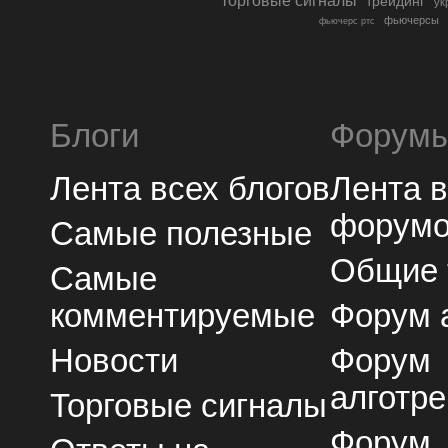
торговые сигналы
трейдинг
ук
фьючерсы
фьючерс ртс
Блоги
Форум
Лента всех блогов
Лента 
форум
Самые полезные
Общие
Самые
комментируемые
Форум 
Новости
Форум
алготре
Торговые сигналы
Форум