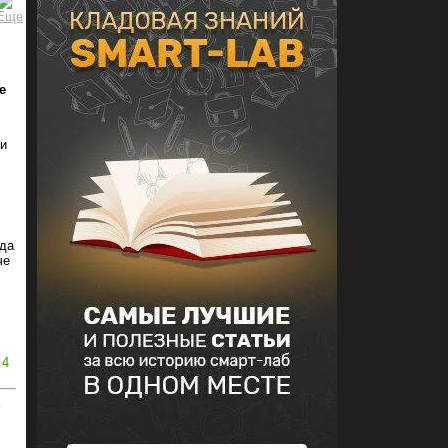
е
ли
гда
че
4
ь