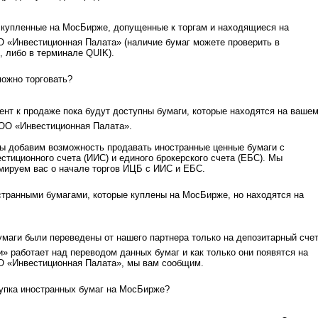
 купленные на МосБирже, допущенные к торгам и находящиеся на
 «Инвестиционная Палата» (наличие бумаг можете проверить в
, либо в терминале QUIK).
можно торговать?
нт к продаже пока будут доступны бумаги, которые находятся на ваше
ООО «Инвестиционная Палата».
ы добавим возможность продавать иностранные ценные бумаги с
стиционного счета (ИИС) и единого брокерского счета (ЕБС). Мы
мируем вас о начале торгов ИЦБ с ИИС и ЕБС.
странными бумагами, которые куплены на МосБирже, но находятся на
маги были переведены от нашего партнера только на депозитарный счет
» работает над переводом данных бумаг и как только они появятся на
О «Инвестиционная Палата», мы вам сообщим.
купка иностранных бумаг на МосБирже?