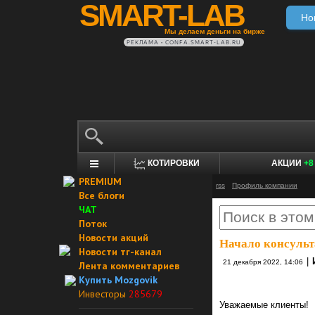
SMART-LAB
Но
Мы делаем деньги на бирже
РЕКЛАМА • CONFA.SMART-LAB.RU
КОТИРОВКИ
АКЦИИ
+8
PREMIUM
rss
Профиль компании
Все блоги
ЧАТ
Поток
Новости акций
Начало консуль
Новости тг-канал
|
21 декабря 2022, 14:06
Лента комментариев
Купить Mozgovik
Инвесторы
285679
Уважаемые клиенты!