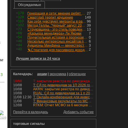
Обсуждаемые
+170
Генерация и сети: мнение ребят из индустрии
27
+128
Смартлаб терпит крушение
149
+110
Как себя чувствуют мигранты в раю, в который они так стремились
96
+102
Метод Геллы. "Черный" август 2026 - быть или не быть?
39
+73
Струковщина - это стиль поведения, известный всем в секторе золотодобычи.
13
+68
«Карьера менеджера» Ли Якокки
7
+54
Поучительная история о прогнозировании
0
+48
Несколько интересных инсайтов по "Озону"
6
8
+44
Аукционы Минфина — министерство всё ещё не придумало "лекарство" для рынка ОФЗ. Ликвидности банкам не хватает это по РЕПО аукционам!
3
+40
2
🪜Стратегия для пассивного дохода: Лестница облигаций
Лучшие записи за 24 часа
аг
Календарь:
акции
|
экономика
|
облигации
3
10/08
T: закрытие реестра по дивидендам 4.6 руб
10/08
T: СД по дивидендам за 1П 2026 года.
ь
10/08
AKRN: закрытие реестра по дивидендам 235 руб
10/08
RUAL: СД по дивидендам за 1 п 2026 года.
11/08 12:30
T: Онлайн-конференция для инвесторов и аналитиков
11/08
T: Финансовые результаты по МСФО за 2к 2026 года
12/08
RTKM: Отчет МСФО за 6 месяцев 2026 года
Перейти в календарь
Добавить событие
торговые сигналы