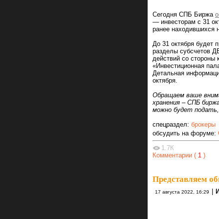
Сегодня СПБ Биржа
о
— инвесторам с 31 ок
ранее находившихся н
До 31 октября будет 
разделы субсчетов Д
действий со стороны 
«Инвестиционная пала
Детальная информаци
октября.
Обращаем ваше внима
хранения – СПБ бирж
можно будет подать, 
спецраздел:
брокеры
обсудить на форуме:
1.7К
Комментарии (
1
)
Представляем об
|
17 августа 2022, 16:29