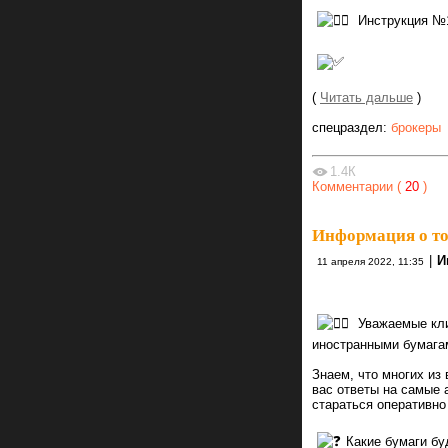
Инструкция №
(
Читать дальше
)
спецраздел:
брокеры
1.4К
Комментарии (
20
)
Информация о т
|
И
11 апреля 2022, 11:35
Уважаемые кли
иностранными бумага
Знаем, что многих из
вас ответы на самые 
стараться оперативно
Какие бумаги бу