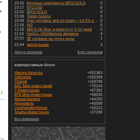
»
23:42
Крупные спекулянты BRSI GOLD
0
23:17
BTCUSD
0
и
22:41
BRSI GOLD
0
15:38
Трейд Solana
0
15:09
Курс доллара: всё по плану, +14,5% и рост продолжается!
0
12:16
NG
0
12:16
MXI 9-26 Лонг. в работе от 5-12 дней
3
о
11:24
Нефть >60////вопрос времени
4
22:52
1
🏆 coinbase на пути к цели.
22:44
карта рынка
3
Лента сигналов
Блог сигналов
корпоративные блоги
Иволга Капитал
+552383
OsEngine
+205399
Tickmill
+118706
БКС Мир инвестиций
+76143
Т-Инвестиции
+67382
1
ВТБ Мои Инвестиции
+58035
Финам Брокер
+44250
Норникель
+40008
ь
LiveInvestingGroup
+33212
Альфа-Инвестиции
+27296
Все компании