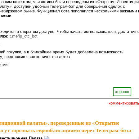
нашим клиентам, чьи активы были переведены из «Открытие Инвестиции
лату», доступен удобный телеграм-бот для совершения сделок с
внебиржевом рынке. Функционал бота пополнился несколькими важными 
ниями.
аходится в открытом доступе. Чтобы начать им пользоваться, достаточн
ылке:
t.me/ip_otc_bot
:
ий покупки, а в ближайшее время будет добавлена возможность
ку, предложив свое количество лотов.
иями!
хорошо
комментироват
иционной палаты», переведенные из «Открытие
огут торговать еврооблигациями через Телеграм-бота
вестиционная Палата