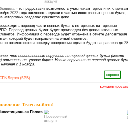
бъявила
, что предоставит возможность участникам торгов и их клиентам
тября 2022 года заключать сделки с частью иностранных ценных бумаг,
а неторговых разделах субсчетов депо.
происходить перевод части ценных бумаг с неторговых на торговые
ЕПО. Перевод ценных бумаг будет произведен без дополнительных
клиентов. Информация о переводе будет отражена в отчете депозитария
та», который будет направлен на e-mail клиентов.
я по возможности и порядку совершения сделок будет направлена до 2
ние, что неисполненные поручения на перевод ценных бумаг (место
а) отменены
на уровне биржи. Новые поручения на перевод ценных бум
начиная с 1 ноября.
хорошо
СПб Биржа (SPB)
комментироват
новление Телегам-бота!
Инвестиционная Палата