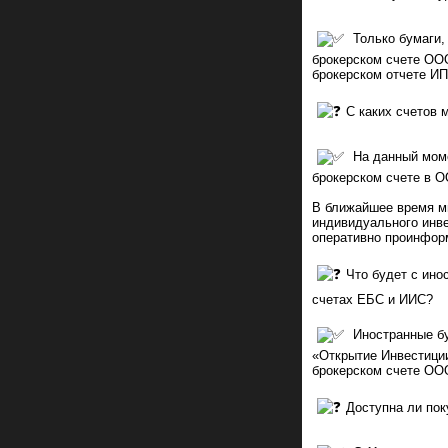
Только бумаги,
брокерском счете ООО
брокерском отчете ИП
С каких счетов 
На данный моме
брокерском счете в 
В ближайшее время м
индивидуального инве
оперативно проинфор
Что будет с ино
счетах ЕБС и ИИС?
Иностранные бу
«Открытие Инвестиции
брокерском счете ОО
Доступна ли по