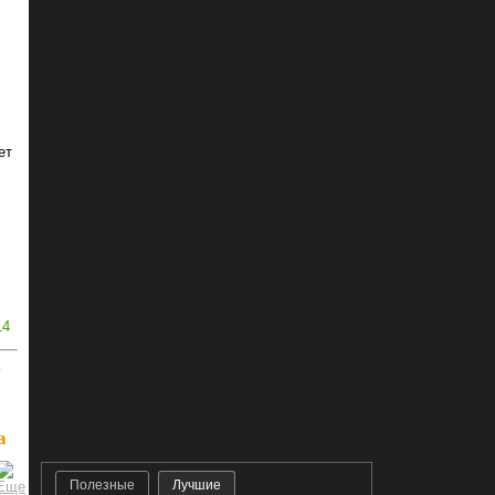
ет
14
ь
а
Полезные
Лучшие