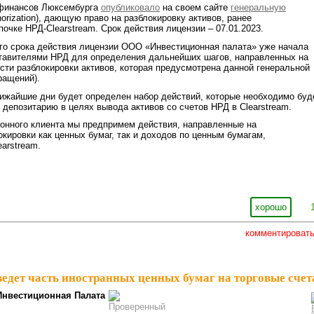
 финансов Люксембурга
опубликовало
на своем сайте
генеральную
horization), дающую право на разблокировку активов, ранее
почке НРД-Clearstream. Срок действия лицензии – 07.01.2023.
го срока действия лицензии ООО «Инвестиционная палата» уже начала
ставителями НРД для определения дальнейших шагов, направленных на
ти разблокировки активов, которая предусмотрена данной генеральной
ращений).
ижайшие дни будет определен набор действий, которые необходимо буд
депозитарию в целях вывода активов со счетов НРД в Clearstream.
онного клиента мы предпримем действия, направленные на
кировки как ценных бумаг, так и доходов по ценным бумагам,
arstream.
хорошо
комментироват
едет часть иностранных ценных бумаг на торговые счет
Инвестиционная Палата