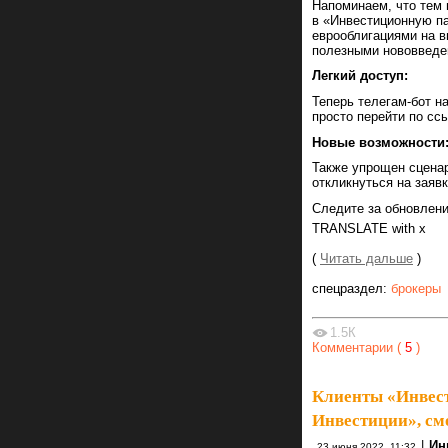
Напоминаем, что тем 
в «Инвестиционную па
еврооблигациями на 
полезными нововведе
Легкий доступ:
Теперь телегам-бот н
просто перейти по сс
Новые возможности
Также упрощен сценар
откликнуться на заяв
Следите за обновлен
TRANSLATE with
x
(
Читать дальше
)
спецраздел:
брокеры
1.5К
Комментарии (
5
)
Клиенты «Инвест
Инвестиции», см
|
Ин
23 июня 2022, 11:32