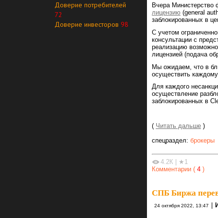
Доверие потребителей
Вчера Министерство
лицензию
(general aut
72
заблокированных в це
Доверие инвесторов
98
С учетом ограниченно
консультации с пред
реализацию возможнос
лицензией (подача об
Мы ожидаем, что в бл
осуществить каждому 
Для каждого несанкци
осуществление разбло
заблокированных в Cle
(
Читать дальше
)
спецраздел:
брокеры
4.2К
|
★1
Комментарии (
4
)
СПБ Биржа перев
|
24 октября 2022, 13:47