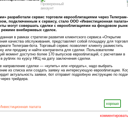
ии» разработали сервис торговли еврооблигациями через Телеграм-
ром, подключенным к сервису, стало ООО «Инвестиционная палата»
нты могут совершать сделки с еврооблигациями на фондовом рынк
 режиме внебиржевых сделок.
данная в рамках стратегии развития клиентского сервиса «Открытие
ния качества обслуживания, представляет собой площадку для торгов
рмате Телеграм-бота. Торговый сервис позволяет клиенту разместить
ку или продажу и найти контрагента для сделки. Пользователям
й момент доступно более 170 выпусков еврооблигаций, с расчетами в
в рублях по курсу НКЦ на дату заключения сделки.
те направление сделки — «купить» или «продать», надо выбрать
ие из списка или создать заявку на интересующую еврооблигацию. Ко
ердит актуальность заявки, бот отправит подробную инструкцию по пода
 через трейдера.
хорошо
Инвестиционная палата
комментироват