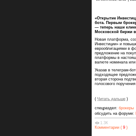
«Открытие Инвестиц
бота. Первым броке
— теперь наши клие
Московской биржи в
Новая платформа, соз
Инвестиции» и повыше
еврооблигациями в фо
предложение на покуп
платформы в настоящи
валюте номинала или 
Указав в телеграм-бо
подходящее предложен
вторая сторона подтв
голосового поручения
(
Читать дальше
)
спецраздел:
брокеры
обсудить на форуме:
1.3К
Комментарии (
9
)