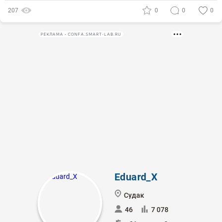
207
0
0
0
РЕКЛАМА • CONFA.SMART-LAB.RU
Eduard_X
Судак
46
7 078