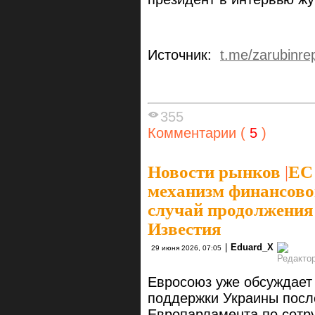
Источник:
t.me/zarubinre
355
Комментарии (
5
)
Новости рынков
|
ЕС
механизм финансово
случай продолжения
Известия
|
Eduard_X
29 июня 2026, 07:05
Евросоюз уже обсуждает
поддержки Украины после
Европарламента по сотру