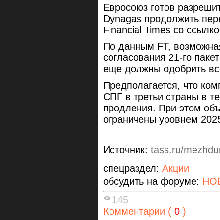
Евросоюз готов разрешит
Dynagas продолжить пере
Financial Times со ссылко
По данным FT, возможная
согласования 21-го паке
еще должны одобрить все
Предполагается, что ком
СПГ в третьи страны в т
продления. При этом объ
ограничены уровнем 2025
Источник:
tass.ru/mezhd
спецраздел:
Акции
обсудить на форуме:
НО
145
Комментарии (
0
)