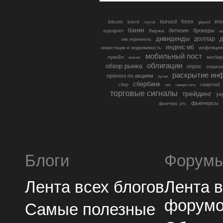
eurusd
forex
imo
bitcoin
brent
cnyrub
gbpusd
банки
биткоин
брокеры
биржа
аэрофлот
в
дивиденды
доллар
д
гмк норникель
индекс мб
инфляция
инвестиции в недвижимость
мобильный пост
лукойл
мосбир
магнит
облигации
обзор рынка
опрос
опцио
раскрытие ин
прогноз по акциям
путин
сбербанк
сбер
северсталь
смартлаб
сво
торговые сигналы
трейдинг
ук
фьючерсы
фьючерс ртс
Блоги
Форум
Лента всех блогов
Лента 
форум
Самые полезные