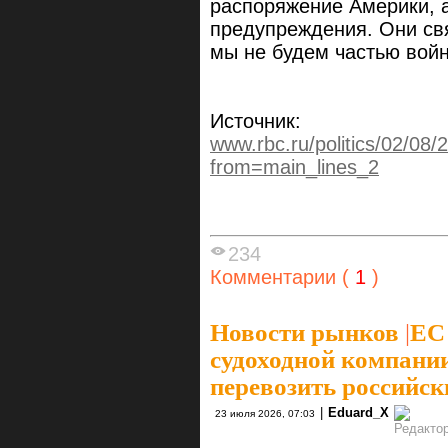
распоряжение Америки, 
предупреждения. Они свя
мы не будем частью войн
Источник:
www.rbc.ru/politics/02/08
from=main_lines_2
234
Комментарии (
1
)
Новости рынков
|
ЕС
судоходной компани
перевозить российс
|
Eduard_X
23 июля 2026, 07:03