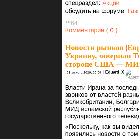
спецраздел:
Акции
обсудить на форуме:
Газ
64
Комментарии (
0
)
Новости рынков
|
Ев
Украину, заверили Те
стороне США — МИ
|
Eduard_X
03 августа 2026, 06:59
Власти Ирана за послед
звонков от властей разны
Великобритании, Болгари
МИД исламской республи
государственного телевид
«Поскольку, как вы виде
появились новости о том