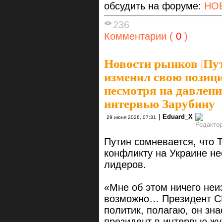
обсудить на форуме:
НО
236
Комментарии (
0
)
Новости рынков
|
Пут
изменил свою позиц
несмотря на давлен
интервью Зарубину
|
Eduard_X
29 июня 2026, 07:31
Путин сомневается, что 
конфликту на Украине н
лидеров.
«Мне об этом ничего неи
возможно… Президент С
политик, полагаю, он зна
президент в интервью жу