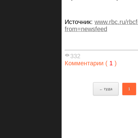
Источник:
www.rbc.ru/rb
from=newsfeed
332
Комментарии (
1
)
← туда
1