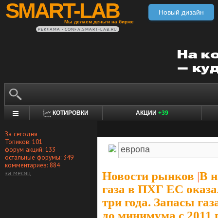
SMART-LAB
Новый дизайн
Мы делаем деньги на бирже
РЕКЛАМА • CONFA.SMART-LAB.RU
КОТИРОВКИ
АКЦИИ
+39
За сегодня
Топиков: 101
форум акций: 133
остальные форумы: 349
комментариев: 884
за месяц
Новости рынков
|
В н
газа в ПХГ ЕС оказа
три года. Запасы га
до минимума с 2011 