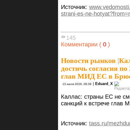
Источник:
www.vedomosti.
strani-es-ne-hotyat?from=
145
Комментарии (
0
)
Новости рынков
|
Кал
достичь согласия по 
глав МИД ЕС в Брю
|
Eduard_X
13 июля 2026, 08:39
Каллас: страны ЕС не см
санкций к встрече глав 
Источник:
tass.ru/mezhd