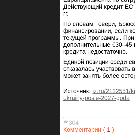
Действующий кредит ЕС 
гг.
По словам Товери, Брюсс
финансировании, если к
текущей программы. При
дополнительные €30–45 
кредита недостаточно.
Единой позиции среди ев
отказалась участвовать 
может занять более ост
Источник:
iz.ru/2122551/kir
ukrainy-posle-2027-goda
304
Комментарии (
1
)