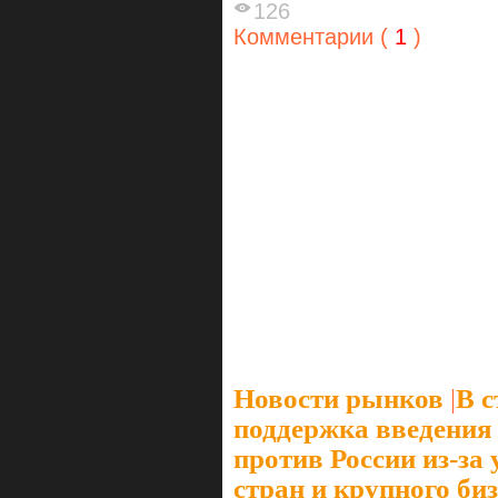
126
Комментарии (
1
)
Новости рынков
|
В с
поддержка введения
против России из-за
стран и крупного би