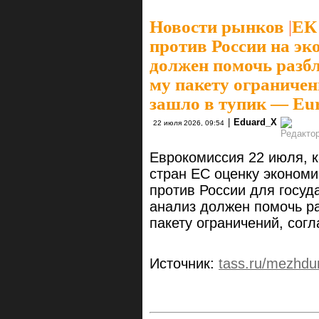
Новости рынков
|
ЕК
против России на эк
должен помочь разбл
му пакету ограничен
зашло в тупик — Eur
|
Eduard_X
22 июля 2026, 09:54
Еврокомиссия 22 июля, к
стран ЕС оценку экономи
против России для госуда
анализ должен помочь ра
пакету ограничений, согл
Источник:
tass.ru/mezhd