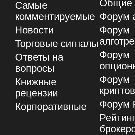
Общие
Самые
комментируемые
Форум 
Новости
Форум
алготре
Торговые сигналы
Форум
Ответы на
опцион
вопросы
Форум
Книжные
крипто
рецензии
Форум 
Корпоративные
Рейтин
брокер