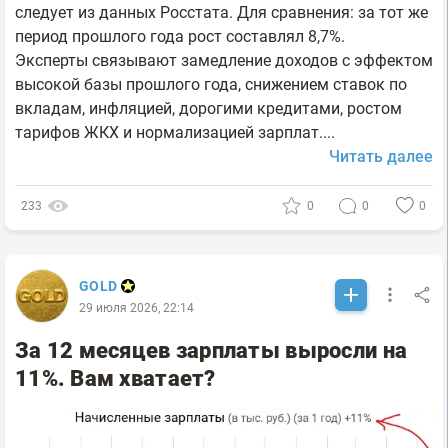
следует из данных Росстата. Для сравнения: за тот же
период прошлого года рост составлял 8,7%.
Эксперты связывают замедление доходов с эффектом
высокой базы прошлого года, снижением ставок по
вкладам, инфляцией, дорогими кредитами, ростом
тарифов ЖКХ и нормализацией зарплат....
Читать далее
233
0
0
0
GOLD
29 июля 2026, 22:14
Зa 12 мecяцeв зapплaты выpocли нa
11%. Baм xвaтaeт?