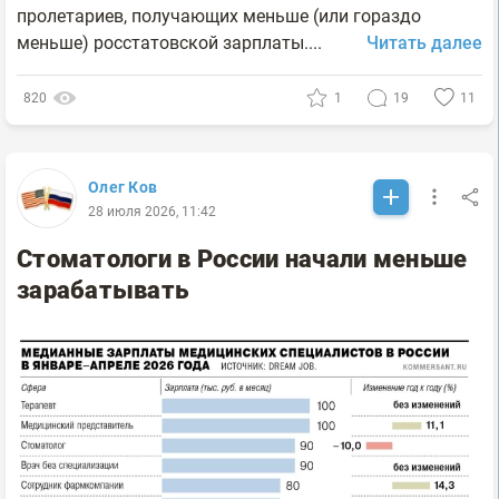
пpoлeтapиeв, пoлyчaющиx мeньшe (или гopaздo
мeньшe) poccтaтoвcкoй зapплaты....
Читать далее
820
1
19
11
Олег Ков
28 июля 2026, 11:42
Стоматологи в России начали меньше
зарабатывать