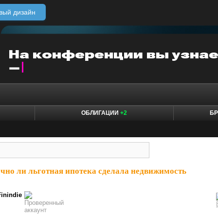
вый дизайн
ОБЛИГАЦИИ
+2
БР
очно ли льготная ипотека сделала недвижимость
Finindie