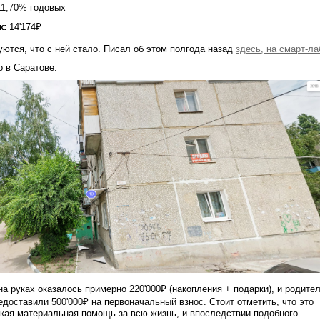
11,70% годовых
ж:
14'174₽
ются, что с ней стало. Писал об этом полгода назад
здесь, на смарт-ла
 в Саратове.
на руках оказалось примерно 220'000₽ (накопления + подарки), и родите
доставили 500'000₽ на первоначальный взнос. Стоит отметить, что это
кая материальная помощь за всю жизнь, и впоследствии подобного