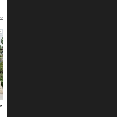
бе
ли