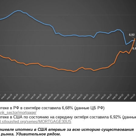
отеке в РФ в сентябре составила 6,68% (данные ЦБ РФ)
bank_sector/mortgage/
отеке в США по состоянию на середину октября составила 6,92% (данны
d.stlouisfed.org/series/MORTGAGE30US
дешевле ипотеки в США впервые за всю историю существования
 рынка. Удивительное рядом.