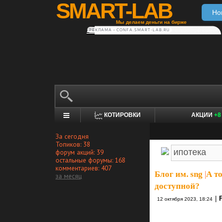
SMART-LAB
Но
Мы делаем деньги на бирже
РЕКЛАМА • CONFA.SMART-LAB.RU
КОТИРОВКИ
АКЦИИ
+8
За сегодня
Топиков: 38
форум акций: 39
остальные форумы: 168
комментариев: 407
Блог им. sng
|
А т
за месяц
доступной?⁠⁠
|
12 октября 2023, 18:24