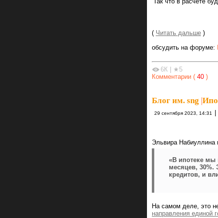
Так что в расчете бу
(
Читать дальше
)
обсудить на форуме:
6К
|
★5
Комментарии (
40
)
Блог им. sng
|
Ипо
|
29 сентября 2023, 14:31
Эльвира Набиуллина н
«В ипотеке мы 
месяцев, 30%. 
кредитов, и вл
На самом деле, это н
направления единой г