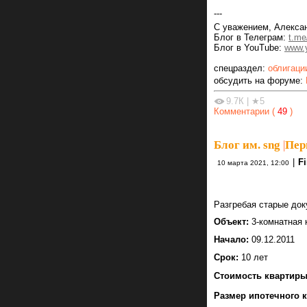
---
С уважением, Алексан
Блог в Телеграм:
t.me
Блог в YouTube:
www.y
спецраздел:
облигаци
обсудить на форуме:
9.7К
|
★5
Комментарии (
49
)
Блог им. sng
|
Пер
|
Fi
10 марта 2021, 12:00
Разгребая старые док
Объект:
3-комнатная 
Начало:
09.12.2011
Срок:
10 лет
Стоимость квартиры
Размер ипотечного к