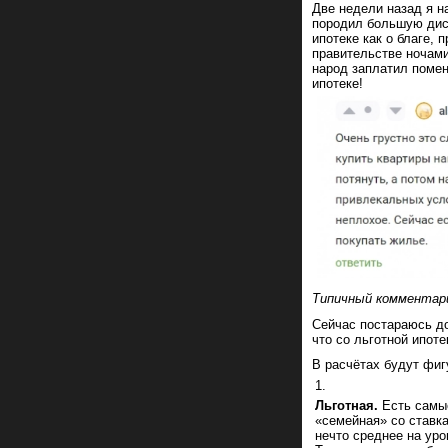
Две недели назад я н
породил большую дис
ипотеке как о благе,
правительстве ночами
народ заплатил помен
ипотеке!
Типичный комментари
Сейчас постараюсь д
что со льготной ипоте
В расчётах будут фиг
Льготная.
Есть самые
«семейная» со ставка
нечто среднее на ур