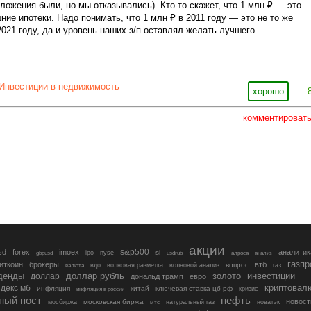
ложения были, но мы отказывались). Кто-то скажет, что 1 млн ₽ — это
ние ипотеки. Надо понимать, что 1 млн ₽ в 2011 году — это не то же
2021 году, да и уровень наших з/п оставлял желать лучшего.
Инвестиции в недвижимость
хорошо
комментироват
акции
s&p500
sd
forex
imoex
аналитик
si
gbpusd
ipo
nyse
usdrub
алроса
анализ
газп
иткоин
брокеры
втб
вопрос
валюта
вдо
волновая разметка
волновой анализ
газ
денды
золото
инвестиции
доллар
доллар рубль
дональд трамп
евро
криптовал
декс мб
инфляция
китай
ключевая ставка цб рф
кризис
инфляция в россии
ный пост
нефть
новост
московская биржа
мосбиржа
мтс
натуральный газ
новатэк