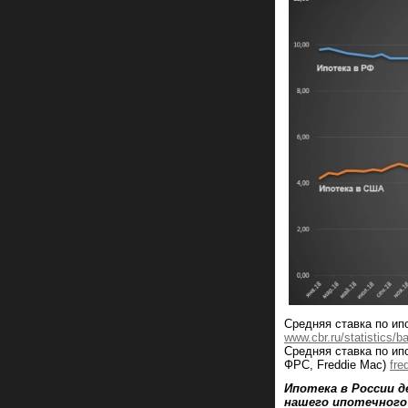
Средняя ставка по ип
www.cbr.ru/statistics/
Средняя ставка по ип
ФРС, Freddie Mac)
fre
Ипотека в России 
нашего ипотечного