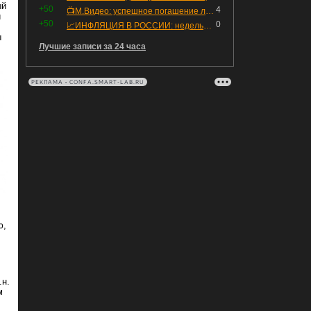
ый
+50
4
📺М.Видео: успешное погашение любимого флоатера
й
+50
0
📈ИНФЛЯЦИЯ В РОССИИ: недельная дефляция, но в годовом выражении рост 😢
ы
Лучшие записи за 24 часа
РЕКЛАМА • CONFA.SMART-LAB.RU
ю,
.н.
м