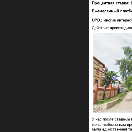
Процентная ставка:
Ежемесячный платё
UPD.:
многие интересу
Действие происходило
У нас после свадьбы 
жены любезно нам пре
была единственная та