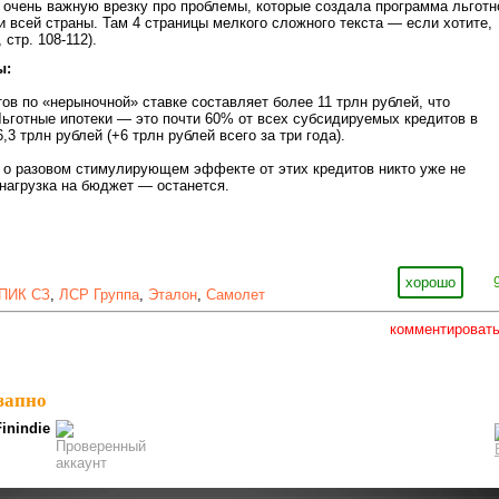
очень важную врезку про проблемы, которые создала программа льготн
и всей страны. Там 4 страницы мелкого сложного текста — если хотите,
 стр. 108-112).
ы:
тов по «нерыночной» ставке составляет более 11 трлн рублей, что
ьготные ипотеки — это почти 60% от всех субсидируемых кредитов в
,3 трлн рублей (+6 трлн рублей всего за три года).
ы, о разовом стимулирующем эффекте от этих кредитов никто уже не
 нагрузка на бюджет — останется.
хорошо
ПИК СЗ
,
ЛСР Группа
,
Эталон
,
Самолет
комментироват
запно
Finindie