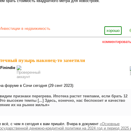
дем брать стоимость квадратного метра для новостроек.
Инвестиции в недвижимость
хорошо
комментироват
течный пузырь наконец-то заметили
Finindie
а форуме в Сочи сегодня (29 сент 2023):
видим признаки перегрева. Ипотека растет темпами, если брать 12
Это высокие темпы [...] Здесь, конечно, нас беспокоит и качество
ияние их на рынке жилья»
е всё, с чем я сегодня к вам пришёл. Вчера в документ
«Основные
осударственной денежно-кредитной политики на 2024 год и период 2025 