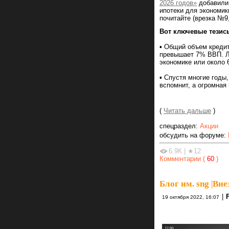
2026 годов»
добавили 
ипотеки для экономик
почитайте (врезка №9,
Вот ключевые тезис
▪️ Общий объем креди
превышает 7% ВВП. Л
экономике или около 6
▪️ Спустя многие год
вспомнит, а огромная
(
Читать дальше
)
спецраздел:
Акции
обсудить на форуме:
6.9К
|
★12
Комментарии (
60
)
Блог им. sng
|
Вне
|
19 октября 2022, 16:07