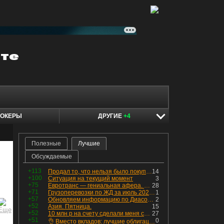
ОКЕРЫ
ДРУГИЕ
+4
Полезные
Лучшие
Обсуждаемые
+113
Продал то, что нельзя было покупать. Изменения в портфеле
14
+100
Ситуация на текущий момент
3
+75
Евротранс — гениальная афера. Собрал с инвесторов денег, выплатил дивидендов больше текущей капитализации и ушёл в дефолт
28
+71
Грузоперевозки по ЖД за июль 2026 г. — четвёртый месяц подряд роста, чёрные металлы на уровне прошлого года, а каменный уголь в плюсе.
1
+57
Обновляем информацию по Диасофту: дивиденды и выкуп
2
+52
Азия. Пятница.
15
+52
10 млн р на счету сделали меня счастливым? Ожидание vs Реальность!
27
+51
0
👌 Вместо вкладов: лучшие облигации — только супер надёжные