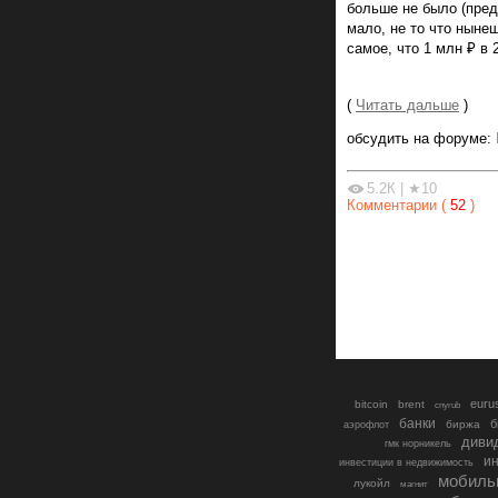
больше не было (пред
мало, не то что нынеш
самое, что 1 млн ₽ в 
(
Читать дальше
)
обсудить на форуме:
5.2К
|
★10
Комментарии (
52
)
euru
bitcoin
brent
cnyrub
банки
б
биржа
аэрофлот
диви
гмк норникель
ин
инвестиции в недвижимость
мобиль
лукойл
магнит