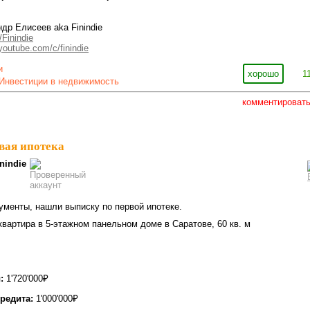
др Елисеев aka Finindie
/Finindie
outube.com/c/finindie
и
хорошо
1
Инвестиции в недвижимость
комментироват
вая ипотека
nindie
ументы, нашли выписку по первой ипотеке.
квартира в 5-этажном панельном доме в Саратове, 60 кв. м
:
1'720'000₽
редита:
1'000'000₽