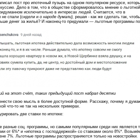
аписал пост про ипотечный пузырь на одном популярном ресурсе, котор
куссию. Дело в том, что в обществе сформировалось мнение о льготно
 придуманном исключительно в интересах людей. Считается, что в
 не спали (сидели и
о народе думали),
решая
-
как же сделать так, чтоб
ьше денег за жильё? И наконец-то придумали — льготные программы по
й на этот счёт, таких предыдущий пост набрал десятки
онести свою мысль в более доступной форме. Расскажу, почему я дума
кой что-то не так на нескольких примерах.
урировать две ставки по ипотеке:
 разные соц. программы, но самыми популярными среди них является т
ми от 6%* и «ипотека с господдержкой» со ставками около 8%*. Возьмё
овне 7%. Льготные программы распространяются только на новостройки.